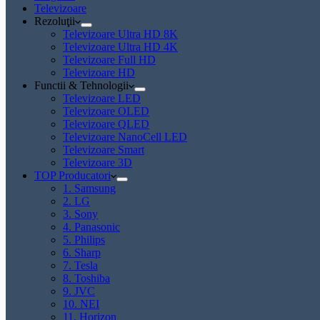
Televizoare
Rezoluţii
Televizoare Ultra HD 8K
Televizoare Ultra HD 4K
Televizoare Full HD
Televizoare HD
Functii & Tehnologii
Televizoare LED
Televizoare OLED
Televizoare QLED
Televizoare NanoCell LED
Televizoare Smart
Televizoare 3D
TOP Producatori
1. Samsung
2. LG
3. Sony
4. Panasonic
5. Philips
6. Sharp
7. Tesla
8. Toshiba
9. JVC
10. NEI
11. Horizon