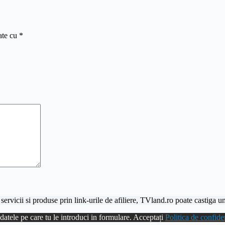
ate cu
*
servicii si produse prin link-urile de afiliere, TVland.ro poate castiga u
a datele pe care tu le introduci in formulare. Acceptați
Politica de confiden