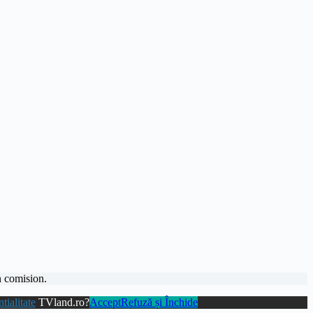
n comision.
tialitate
TVland.ro?
Accept
Refuză și Închide