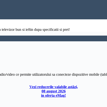
televizor bun si ieftin dupa specificatii si pret!
udio/video ce permite utilizatorului sa conecteze dispozitive mobile (ta
Vezi reducerile valabile astăzi,
08 august 2026
in oferta eMag!