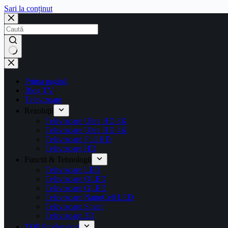
Sari la conținut
Prima pagină
Blog TV
Televizoare
Rezoluţii
Televizoare Ultra HD 8K
Televizoare Ultra HD 4K
Televizoare Full HD
Televizoare HD
Functii & Tehnologii
Televizoare LED
Televizoare OLED
Televizoare QLED
Televizoare NanoCell LED
Televizoare Smart
Televizoare 3D
TOP Producatori