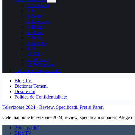
1. Samsung
2. LG
3. Sony
4. Panasonic
5. Philips
6. Sharp
7. Tesla
8. Toshiba
9. JVC
10. NEI
11. Horizon
12. Wellington
Calculator diagonala TV
Blog TV
Dictionar Temeni
Despre noi
Politica de Confidentialitate
Televizoare 2024 - Review, Specificatii, Pret si Pareri
Cele mai bune televizoare 2024, review, specificatii si pareri. Alege un 
Prima pagină
Blog TV