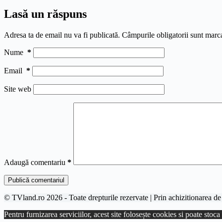
Lasă un răspuns
Adresa ta de email nu va fi publicată.
Câmpurile obligatorii sunt marc
Nume
*
Email
*
Site web
Adaugă comentariu
*
Publică comentariul
© TVland.ro 2026 - Toate drepturile rezervate | Prin achizitionarea de 
Pentru furnizarea serviciilor, acest site folosește cookies si poate stoc