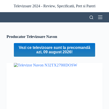
S
Televizoare 2024 - Review, Specificatii, Pret si Pareri
a
r
i
l
a
c
o
Producator
Televizoare Navon
n
ț
Vezi ce televizoare sunt la precomandă
i
azi, 09 august 2026!
n
u
t