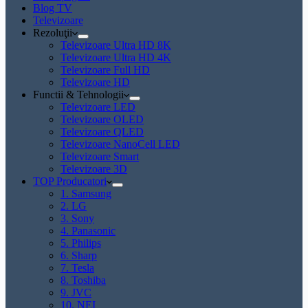
Blog TV
Televizoare
Rezoluţii
Televizoare Ultra HD 8K
Televizoare Ultra HD 4K
Televizoare Full HD
Televizoare HD
Functii & Tehnologii
Televizoare LED
Televizoare OLED
Televizoare QLED
Televizoare NanoCell LED
Televizoare Smart
Televizoare 3D
TOP Producatori
1. Samsung
2. LG
3. Sony
4. Panasonic
5. Philips
6. Sharp
7. Tesla
8. Toshiba
9. JVC
10. NEI