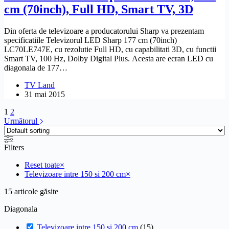
cm (70inch), Full HD, Smart TV, 3D
Din oferta de televizoare a producatorului Sharp va prezentam
specificatiile Televizorul LED Sharp 177 cm (70inch)
LC70LE747E, cu rezolutie Full HD, cu capabilitati 3D, cu functii
Smart TV, 100 Hz, Dolby Digital Plus. Acesta are ecran LED cu
diagonala de 177…
TV Land
31 mai 2015
1
2
Următorul
Filters
Reset toate
×
Televizoare intre 150 si 200 cm
×
15
articole găsite
Diagonala
Televizoare intre 150 si 200 cm
(
15
)