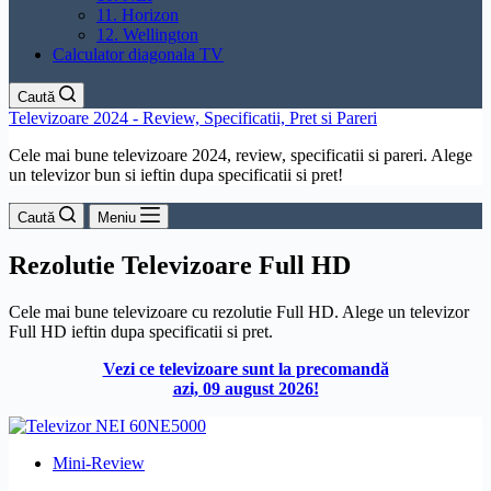
11. Horizon
12. Wellington
Calculator diagonala TV
Caută
Televizoare 2024 - Review, Specificatii, Pret si Pareri
Cele mai bune televizoare 2024, review, specificatii si pareri. Alege
un televizor bun si ieftin dupa specificatii si pret!
Caută
Meniu
Rezolutie
Televizoare Full HD
Cele mai bune televizoare cu rezolutie Full HD. Alege un televizor
Full HD ieftin dupa specificatii si pret.
Vezi ce televizoare sunt la precomandă
azi, 09 august 2026!
Mini-Review