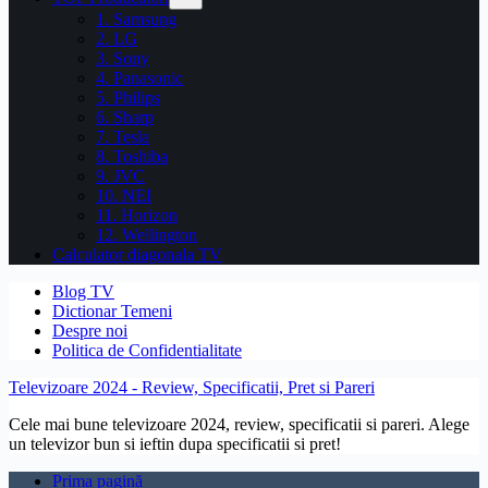
1. Samsung
2. LG
3. Sony
4. Panasonic
5. Philips
6. Sharp
7. Tesla
8. Toshiba
9. JVC
10. NEI
11. Horizon
12. Wellington
Calculator diagonala TV
Blog TV
Dictionar Temeni
Despre noi
Politica de Confidentialitate
Televizoare 2024 - Review, Specificatii, Pret si Pareri
Cele mai bune televizoare 2024, review, specificatii si pareri. Alege
un televizor bun si ieftin dupa specificatii si pret!
Prima pagină