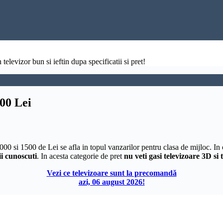
televizor bun si ieftin dupa specificatii si pret!
500 Lei
1000 si 1500 de Lei se afla in topul vanzarilor pentru clasa de mijloc. In 
i cunoscuti
. In acesta categorie de pret
nu veti gasi televizoare 3D si
Vezi ce televizoare sunt la precomandă
azi, 06 august 2026!