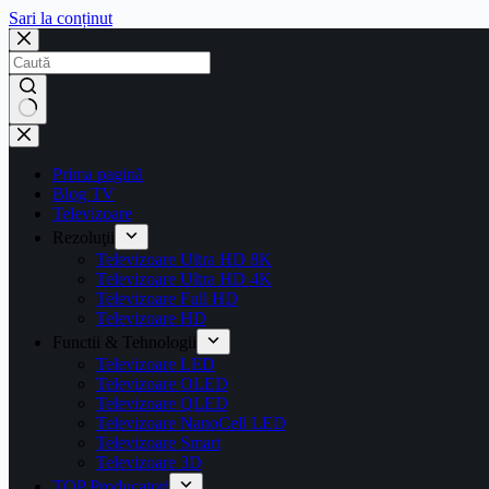
Sari la conținut
Prima pagină
Blog TV
Televizoare
Rezoluţii
Televizoare Ultra HD 8K
Televizoare Ultra HD 4K
Televizoare Full HD
Televizoare HD
Functii & Tehnologii
Televizoare LED
Televizoare OLED
Televizoare QLED
Televizoare NanoCell LED
Televizoare Smart
Televizoare 3D
TOP Producatori