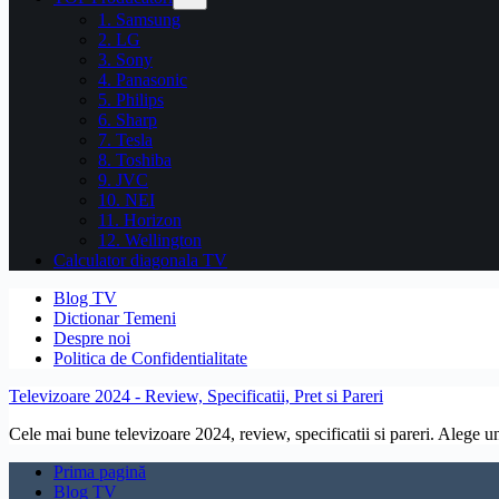
1. Samsung
2. LG
3. Sony
4. Panasonic
5. Philips
6. Sharp
7. Tesla
8. Toshiba
9. JVC
10. NEI
11. Horizon
12. Wellington
Calculator diagonala TV
Blog TV
Dictionar Temeni
Despre noi
Politica de Confidentialitate
Televizoare 2024 - Review, Specificatii, Pret si Pareri
Cele mai bune televizoare 2024, review, specificatii si pareri. Alege un 
Prima pagină
Blog TV