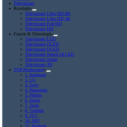
Televizoare
Rezoluţii
Televizoare Ultra HD 8K
Televizoare Ultra HD 4K
Televizoare Full HD
Televizoare HD
Functii & Tehnologii
Televizoare LED
Televizoare OLED
Televizoare QLED
Televizoare NanoCell LED
Televizoare Smart
Televizoare 3D
TOP Producatori
1. Samsung
2. LG
3. Sony
4. Panasonic
5. Philips
6. Sharp
7. Tesla
8. Toshiba
9. JVC
10. NEI
11. Horizon