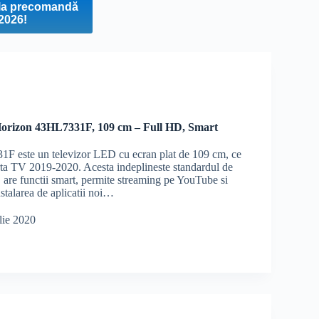
t la precomandă
 2026!
orizon 43HL7331F, 109 cm – Full HD, Smart
F este un televizor LED cu ecran plat de 109 cm, ce
erta TV 2019-2020. Acesta indeplineste standardul de
 are functii smart, permite streaming pe YouTube si
nstalarea de aplicatii noi…
lie 2020