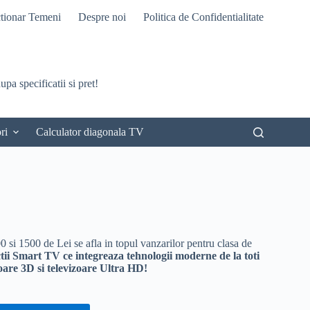
tionar Temeni
Despre noi
Politica de Confidentialitate
pa specificatii si pret!
ri
Calculator diagonala TV
00 si 1500 de Lei se afla in topul vanzarilor pentru clasa de
tii Smart TV ce integreaza tehnologii moderne de la toti
zoare 3D si televizoare Ultra HD!