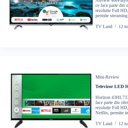
Allview 40ePlay61
ce face parte din
rezolutie Full HD,
permite streaming
TV Land
12 iu
Mini-Review
Televizor LED H
Horizon 43HL7330
face parte din of
rezolutie Full HD,
Netflix, permite i
TV Land
12 iu