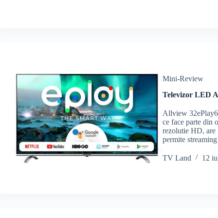
Mini-Review
Televizor LED A
Allview 32ePlay61
ce face parte din
rezolutie HD, are 
permite streamin
TV Land
12 iu