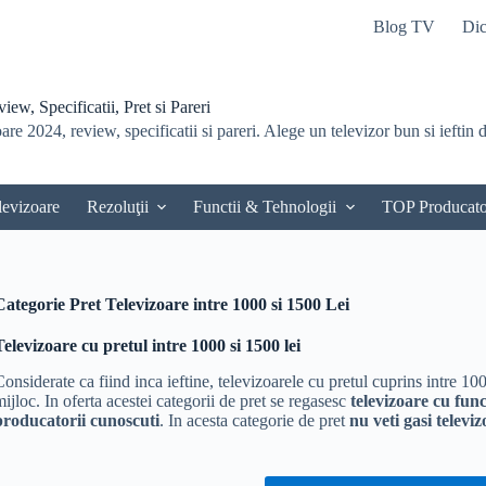
Blog TV
Dic
ew, Specificatii, Pret si Pareri
re 2024, review, specificatii si pareri. Alege un televizor bun si ieftin du
levizoare
Rezoluţii
Functii & Tehnologii
TOP Producato
Categorie Pret
Televizoare intre 1000 si 1500 Lei
Televizoare cu pretul intre 1000 si 1500 lei
Considerate ca fiind inca ieftine, televizoarele cu pretul cuprins intre 10
mijloc. In oferta acestei categorii de pret se regasesc
televizoare cu func
producatorii cunoscuti
. In acesta categorie de pret
nu veti gasi televi