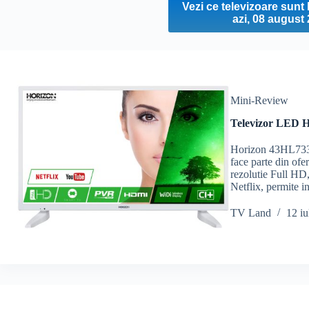
Vezi ce televizoare sun
azi, 08 august
Mini-Review
Televizor LED H
Horizon 43HL7331
face parte din of
rezolutie Full HD,
Netflix, permite i
TV Land
12 iu