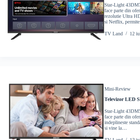
Star-Light 43DM76
face parte din of
rezolutie Ultra H
si Netflix, permite
TV Land
12 iu
Mini-Review
Televizor LED S
Star-Light 43DM55
face parte din of
indeplineste stan
si vine la…
TV Land
12 iu