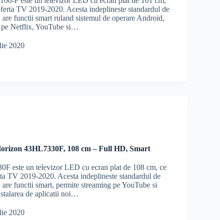
00-F este un televizor LED cu ecran plat de 101 cm,
 oferta TV 2019-2020. Acesta indeplineste standardul de
 are functii smart ruland sistemul de operare Android,
 pe Netflix, YouTube si…
lie 2020
orizon 43HL7330F, 108 cm – Full HD, Smart
F este un televizor LED cu ecran plat de 108 cm, ce
erta TV 2019-2020. Acesta indeplineste standardul de
 are functii smart, permite streaming pe YouTube si
nstalarea de aplicatii noi…
lie 2020