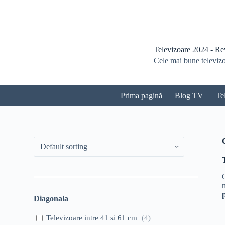
S
a
r
i
l
Televizoare 2024 - Revi
a
Cele mai bune televizoa
c
o
n
ț
Prima pagină
Blog TV
Te
i
n
u
t
Diagonala
Televizoare intre 41 si 61 cm
(
4
)