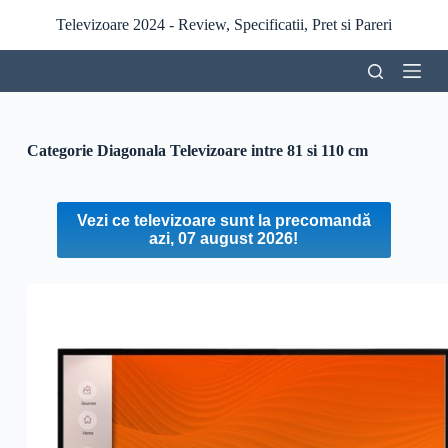
S
Televizoare 2024 - Review, Specificatii, Pret si Pareri
a
r
i
l
a
c
o
Categorie Diagonala
Televizoare intre 81 si 110 cm
n
ț
i
n
Vezi ce televizoare sunt la precomandă
u
azi, 07 august 2026!
t