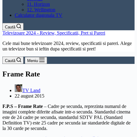
11. Horizon
12. Wellington
Calculator diagonala TV
Caută
Televizoare 2024 - Review, Specificatii, Pret si Pareri
Cele mai bune televizoare 2024, review, specificatii si pareri. Alege
un televizor bun si ieftin dupa specificatii si pret!
Caută
Meniu
Frame Rate
TV Land
22 august 2015
F.P.S – Frame Rate
–
Cadre
pe secunda, reprezinta numarul de
imagini complete diferite afisate intr-o secunda. Standardul cinema
este de 24
cadre
pe secunda, standardul SDTV
PAL
(Standard
Definition TV) este 25
cadre
pe secunda iar standardele digitale de
la 30 carde pe secunda.