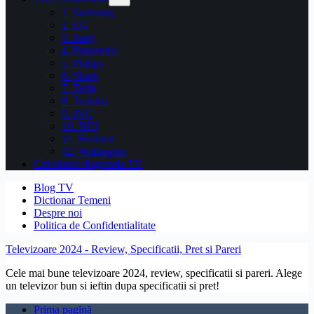
1. Samsung
2. LG
3. Sony
4. Panasonic
5. Philips
6. Sharp
7. Tesla
8. Toshiba
9. JVC
10. NEI
11. Horizon
12. Wellington
Calculator diagonala TV
Blog TV
Dictionar Temeni
Despre noi
Politica de Confidentialitate
Televizoare 2024 - Review, Specificatii, Pret si Pareri
Cele mai bune televizoare 2024, review, specificatii si pareri. Alege
un televizor bun si ieftin dupa specificatii si pret!
Prima pagină