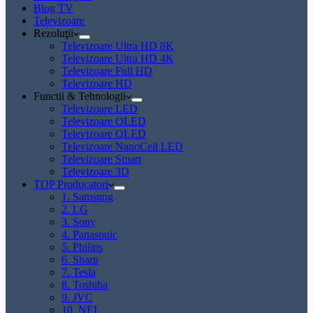
Blog TV
Televizoare
Rezoluţii
Televizoare Ultra HD 8K
Televizoare Ultra HD 4K
Televizoare Full HD
Televizoare HD
Functii & Tehnologii
Televizoare LED
Televizoare OLED
Televizoare QLED
Televizoare NanoCell LED
Televizoare Smart
Televizoare 3D
TOP Producatori
1. Samsung
2. LG
3. Sony
4. Panasonic
5. Philips
6. Sharp
7. Tesla
8. Toshiba
9. JVC
10. NEI