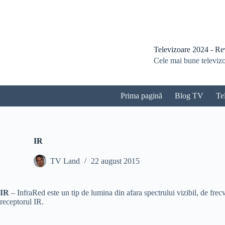
S
a
r
i
l
Televizoare 2024 - Revi
a
Cele mai bune televizoa
c
o
n
ț
Prima pagină
Blog TV
Te
i
n
u
t
IR
TV Land
22 august 2015
IR
– InfraRed este un tip de lumina din afara spectrului vizibil, de frec
receptorul IR.