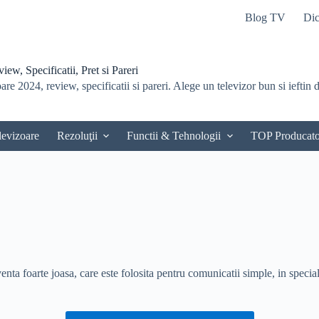
Blog TV
Dic
ew, Specificatii, Pret si Pareri
re 2024, review, specificatii si pareri. Alege un televizor bun si ieftin du
levizoare
Rezoluţii
Functii & Tehnologii
TOP Producato
venta foarte joasa, care este folosita pentru comunicatii simple, in speci