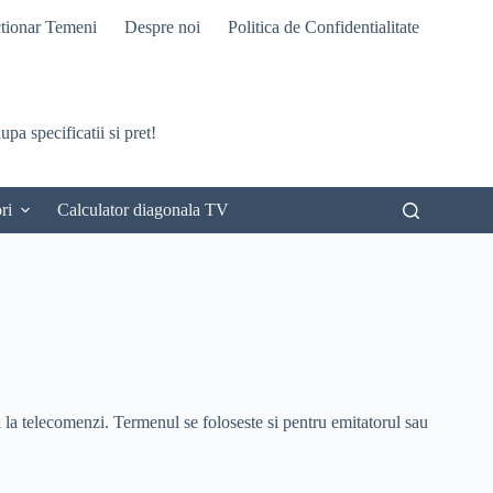
tionar Temeni
Despre noi
Politica de Confidentialitate
pa specificatii si pret!
ri
Calculator diagonala TV
al la telecomenzi. Termenul se foloseste si pentru emitatorul sau