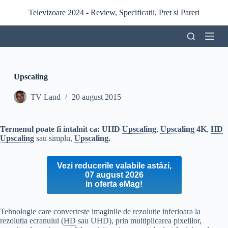
S
Televizoare 2024 - Review, Specificatii, Pret si Pareri
a
r
i
l
a
c
o
Upscaling
n
ț
TV Land
20 august 2015
i
n
u
t
Termenul poate fi intalnit ca: UHD
Upscaling
,
Upscaling
4K
,
HD
Upscaling
sau simplu,
Upscaling
.
Vezi reducerile valabile astăzi,
07 august 2026
in oferta eMag!
Tehnologie care converteste imaginile de
rezolutie
inferioara la
rezolutia ecranului (
HD
sau UHD), prin multiplicarea pixelilor,