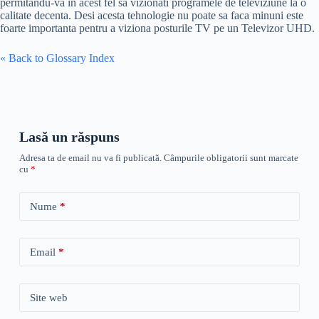
permitandu-va in acest fel sa vizionati programele de televiziune la o
calitate decenta. Desi acesta tehnologie nu poate sa faca minuni este
foarte importanta pentru a viziona posturile TV pe un Televizor UHD.
« Back to Glossary Index
Lasă un răspuns
Adresa ta de email nu va fi publicată.
Câmpurile obligatorii sunt marcate
cu
*
Nume
*
Email
*
Site web