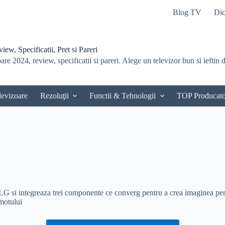
Blog TV
Dic
ew, Specificatii, Pret si Pareri
re 2024, review, specificatii si pareri. Alege un televizor bun si ieftin du
levizoare
Rezoluţii
Functii & Tehnologii
TOP Producato
LG si integreaza trei componente ce converg pentru a crea imaginea per
motului