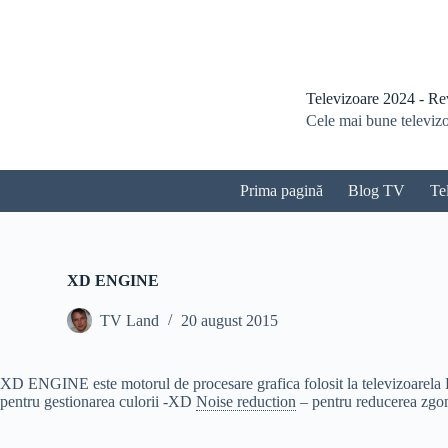
S
a
r
i
l
Televizoare 2024 - Revi
a
Cele mai bune televizoa
c
o
n
ț
Prima pagină
Blog TV
Te
i
n
u
t
XD ENGINE
TV Land
20 august 2015
XD ENGINE este motorul de procesare grafica folosit la televizoarela 
pentru gestionarea culorii -XD
Noise reduction
– pentru reducerea zgo