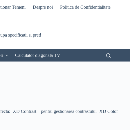
tionar Temeni
Despre noi
Politica de Confidentialitate
pa specificatii si pret!
ri
Calculator diagonala TV
fecta: -XD Contrast – pentru gestionarea contrastului -XD Color –