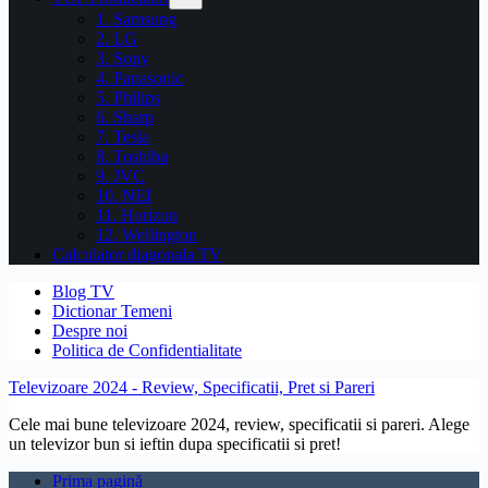
1. Samsung
2. LG
3. Sony
4. Panasonic
5. Philips
6. Sharp
7. Tesla
8. Toshiba
9. JVC
10. NEI
11. Horizon
12. Wellington
Calculator diagonala TV
Blog TV
Dictionar Temeni
Despre noi
Politica de Confidentialitate
Televizoare 2024 - Review, Specificatii, Pret si Pareri
Cele mai bune televizoare 2024, review, specificatii si pareri. Alege
un televizor bun si ieftin dupa specificatii si pret!
Prima pagină