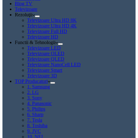
Blog TV
Televizoare
Rezoluţii
Televizoare Ultra HD 8K
Televizoare Ultra HD 4K
Televizoare Full HD
Televizoare HD
Functii & Tehnologii
Televizoare LED
Televizoare OLED
Televizoare QLED
Televizoare NanoCell LED
Televizoare Smart
Televizoare 3D
TOP Producatori
1. Samsung
2. LG
3. Sony
4. Panasonic
5. Philips
6. Sharp
7. Tesla
8. Toshiba
9. JVC
10. NEI