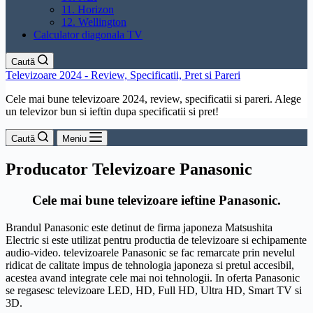
11. Horizon
12. Wellington
Calculator diagonala TV
Caută
Televizoare 2024 - Review, Specificatii, Pret si Pareri
Cele mai bune televizoare 2024, review, specificatii si pareri. Alege
un televizor bun si ieftin dupa specificatii si pret!
Caută
Meniu
Producator
Televizoare Panasonic
Cele mai bune televizoare ieftine Panasonic.
Brandul Panasonic este detinut de firma japoneza Matsushita
Electric si este utilizat pentru productia de televizoare si echipamente
audio-video. televizoarele Panasonic se fac remarcate prin nevelul
ridicat de calitate impus de tehnologia japoneza si pretul accesibil,
acestea avand integrate cele mai noi tehnologii. In oferta Panasonic
se regasesc televizoare LED, HD, Full HD, Ultra HD, Smart TV si
3D.