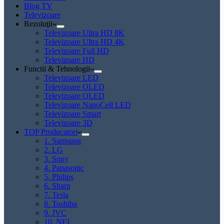
Blog TV
Televizoare
Rezoluţii
Televizoare Ultra HD 8K
Televizoare Ultra HD 4K
Televizoare Full HD
Televizoare HD
Functii & Tehnologii
Televizoare LED
Televizoare OLED
Televizoare QLED
Televizoare NanoCell LED
Televizoare Smart
Televizoare 3D
TOP Producatori
1. Samsung
2. LG
3. Sony
4. Panasonic
5. Philips
6. Sharp
7. Tesla
8. Toshiba
9. JVC
10. NEI