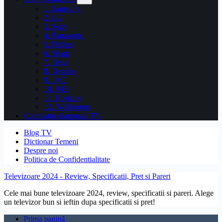
1. Samsung
2. LG
3. Sony
4. Panasonic
5. Philips
6. Sharp
7. Tesla
8. Toshiba
9. JVC
10. NEI
11. Horizon
12. Wellington
Calculator diagonala TV
Blog TV
Dictionar Temeni
Despre noi
Politica de Confidentialitate
Televizoare 2024 - Review, Specificatii, Pret si Pareri
Cele mai bune televizoare 2024, review, specificatii si pareri. Alege
un televizor bun si ieftin dupa specificatii si pret!
Prima pagină