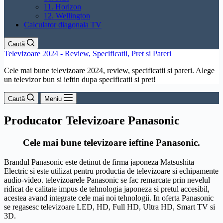
11. Horizon
12. Wellington
Calculator diagonala TV
Caută
Televizoare 2024 - Review, Specificatii, Pret si Pareri
Cele mai bune televizoare 2024, review, specificatii si pareri. Alege
un televizor bun si ieftin dupa specificatii si pret!
Caută
Meniu
Producator
Televizoare Panasonic
Cele mai bune televizoare ieftine Panasonic.
Brandul Panasonic este detinut de firma japoneza Matsushita
Electric si este utilizat pentru productia de televizoare si echipamente
audio-video. televizoarele Panasonic se fac remarcate prin nevelul
ridicat de calitate impus de tehnologia japoneza si pretul accesibil,
acestea avand integrate cele mai noi tehnologii. In oferta Panasonic
se regasesc televizoare LED, HD, Full HD, Ultra HD, Smart TV si
3D.