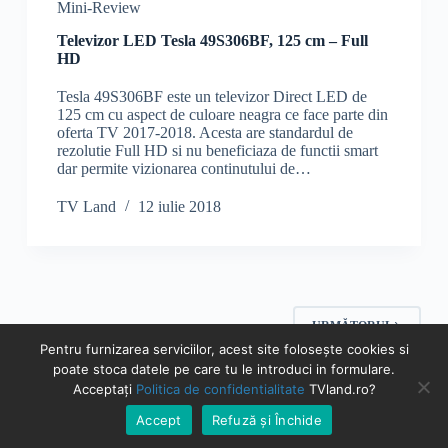
Mini-Review
Televizor LED Tesla 49S306BF, 125 cm – Full
HD
Tesla 49S306BF este un televizor Direct LED de
125 cm cu aspect de culoare neagra ce face parte din
oferta TV 2017-2018. Acesta are standardul de
rezolutie Full HD si nu beneficiaza de functii smart
dar permite vizionarea continutului de…
TV Land
12 iulie 2018
URMĂTORUL
Pentru furnizarea serviciilor, acest site folosește cookies si
poate stoca datele pe care tu le introduci in formulare.
Acceptați
Politica de confidentialitate
TVland.ro?
© TVland.ro 2026 - Toate drepturile rezervate | Prin
Accept
Refuză și Închide
achizitionarea de servicii si produse prin link-urile de afiliere,
TVland.ro poate castiga un comision.