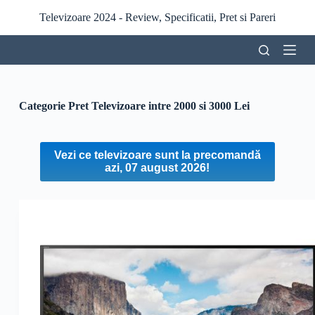
S
Televizoare 2024 - Review, Specificatii, Pret si Pareri
a
r
i
l
a
c
o
Categorie Pret
Televizoare intre 2000 si 3000 Lei
n
ț
i
n
Vezi ce televizoare sunt la precomandă
u
azi, 07 august 2026!
t