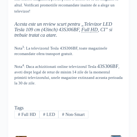
altul
. Verificati promotiile recomandate inainte de a alege un
televizor!
Acesta este un review scurt pentru „Televizor LED
Tesla 109 cm (43inch) 43S306BF,
Full
HD
, CI” si
trebuie tratat ca atare.
3
Nota
: La televizorul
Tesla
43S306BF, toate
magazinele
recomandate ofera transport gratuit.
4
43S306BF
Nota
: Daca achizitionati online televizorul
Tesla
,
aveti drept legal de retur de minim 14 zile de la momentul
primirii televizorului, unele magazine extinzand aceasta perioada
la 30 de zile.
Tags
#
Full HD
#
LED
#
Non-Smart