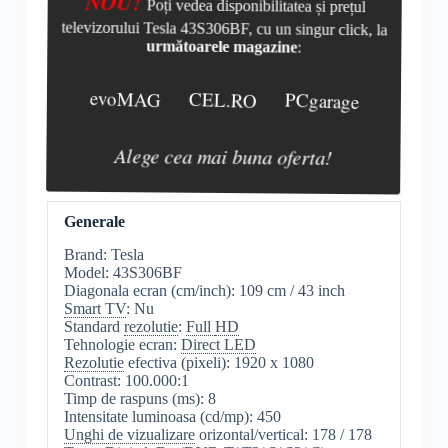
NOU!
Poți vedea disponibilitatea și prețul
televizorului Tesla 43S306BF, cu un singur click, la
următoarele magazine
:
evoMAG
CEL.RO
PCgarage
Alege cea mai buna oferta!
Generale
Brand: Tesla
Model: 43S306BF
Diagonala ecran (cm/inch): 109 cm / 43 inch
Smart TV
: Nu
Standard
rezolutie
:
Full
HD
Tehnologie ecran:
Direct LED
Rezolutie
efectiva (pixeli): 1920 x 1080
Contrast: 100.000:1
Timp de raspuns (ms): 8
Intensitate luminoasa (cd/mp): 450
Unghi de vizualizare
orizontal/vertical: 178 / 178