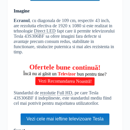
Imagine
Ecranul
, cu diagonala de 109 cm, respectiv 43 inch,
are rezolutia efectiva de 1920 x 1080 si este realizat in
tehnologie
Direct LED
fapt care ii permite televizorului
Tesla 43S306BF sa ofere imagini fara defecte si
avantaje precum consum redus, stabilitate in
functionare, stralucire puternica si mai ales rezistenta in
timp.
Ofertele bune continuă!
Încă nu ai găsit un
Televizor
bun pentru tine?
Vezi Recomandarea Noastră!
Standardul de
rezolutie
Full
HD
, pe care Tesla
43S306BF il indeplineste, este standardul mediu fiind
cel mai potrivit pentru majoritatea utilizatorilor.
Vezi cele mai ieftine televizoare Tesla