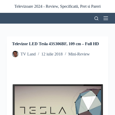
S
Televizoare 2024 - Review, Specificatii, Pret si Pareri
a
r
i
l
a
c
o
n
Televizor LED Tesla 43S306BF, 109 cm – Full HD
ț
i
TV Land
12 iulie 2018
Mini-Review
n
u
t