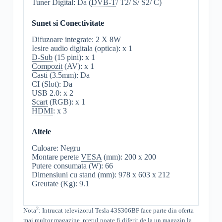
Tuner Digital: Da (
DVB-T
/ T2/ S/ S2/ C)
Sunet si Conectivitate
Difuzoare integrate: 2 X 8W
Iesire audio digitala (optica): x 1
D-Sub
(15 pini): x 1
Compozit
(AV): x 1
Casti (3.5mm): Da
CI (Slot): Da
USB 2.0: x 2
Scart
(RGB): x 1
HDMI
: x 3
Altele
Culoare: Negru
Montare perete
VESA
(mm): 200 x 200
Putere consumata (W): 66
Dimensiuni cu stand (mm): 978 x 603 x 212
Greutate (Kg): 9.1
2
Nota
: Intrucat televizorul
Tesla
43S306BF
face parte din oferta
mai multor magazine, pretul poate fi diferit de la un magazin la