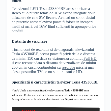
Sunet
Televizorul LED Tesla 43S306BF are sonorizarea
stereo cu o putere totala de 16W avand integrate doua
difuzoare de cate 8W fiecare. Avanad un sonor destul
de puternic acest televizor poate fi folosit in incaperi
medii si mari, cei 16W fiind suficienti in aproape orice
conditii.
Distanta de vizionare
Tinand cont de rezolutia si de diagonala televizorului
Tesla 43S306BF, acesta poate fi privit de la o distanta
de minim 150 cm daca se vizioneaza continut
Full
HD
si este recomandata o distanta de vizualizare de minim
250 cm in cazul continutului cu
rezolutie
mica si mai
ales a posturilor TV ce nu sunt transmise
HD
.
Specificatii si caracteristici televizor Tesla 43S306BF
1
Nota
: Unele dintre specificatiile televizorului
Tesla 43S306BF
sunt
subliniate. Pentru a afla detalii despre acestea este suficient sa plasati cursorul
deasupra lor sau sa le selectati daca folositi un dispozitiv cu ecran tactil.