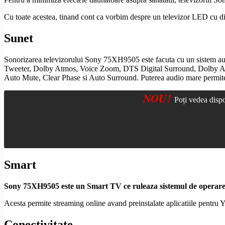
Cu toate acestea, tinand cont ca vorbim despre un televizor LED cu d
Sunet
Sonorizarea televizorului Sony 75XH9505 este facuta cu un sistem au
Tweeter,
Dolby
Atmos, Voice Zoom,
DTS
Digital
Surround
,
Dolby
Au
Auto Mute,
Clear Phase
si Auto
Surround
. Puterea audio mare permite
NOU!
Poți vedea dispo
Smart
Sony 75XH9505 este un
Smart TV
ce ruleaza sistemul de operar
Acesta permite streaming online avand preinstalate aplicatiile pentru 
Conectivitate