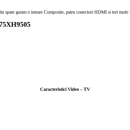
din spate gasim o intrare
Composite
, patru conectori
HDMI
si trei muf
ny 75XH9505
Caracteristici Video – TV