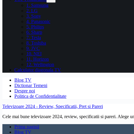
1. Samsung
2. LG
3. Sony
4. Panasonic
5. Philips
6. Sharp
7. Tesla
8. Toshiba
9. JVC
10. NEI
11. Horizon
12. Wellington
Calculator diagonala TV
Blog TV
Dictionar Temeni
Despre noi
Politica de Confidentialitate
Televizoare 2024 - Review, Specificatii, Pret si Pareri
Cele mai bune televizoare 2024, review, specificatii si pareri. Alege un 
Prima pagină
Blog TV