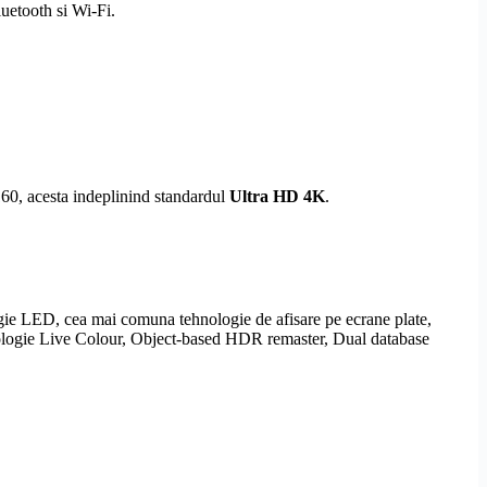
uetooth
si
Wi-Fi
.
160, acesta indeplinind standardul
Ultra
HD
4K
.
ogie LED, cea mai comuna tehnologie de afisare pe ecrane plate,
ologie
Live Colour
, Object-based
HDR
remaster, Dual database