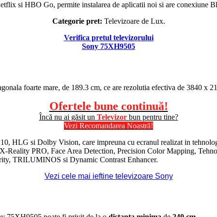
tflix si HBO Go, permite instalarea de aplicatii noi si are conexiune
Bl
Categorie pret:
Televizoare de Lux.
Verifica pretul televizorului
Sony 75XH9505
agonala foarte mare, de 189.3 cm, ce are rezolutia efectiva de 3840 x 2
Ofertele bune continuă!
Încă nu ai găsit un
Televizor
bun pentru tine?
Vezi Recomandarea Noastră!
10,
HLG
si
Dolby Vision
, care impreuna cu ecranul realizat in tehnol
X-Reality PRO
, Face Area Detection, Precision Color Mapping, Tehn
ity
,
TRILUMINOS
si Dynamic Contrast Enhancer.
Vezi cele mai ieftine televizoare Sony
ony 75XH9505 poate fi privit de la o
distanta minima
de
240 cm
.