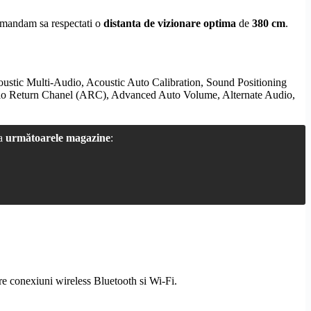
comandam sa respectati o
distanta de vizionare optima
de
380 cm
.
oustic Multi-Audio, Acoustic Auto Calibration, Sound Positioning
o Return Chanel (ARC), Advanced Auto Volume, Alternate Audio,
la
următoarele magazine
:
are conexiuni
wireless
Bluetooth
si
Wi-Fi
.