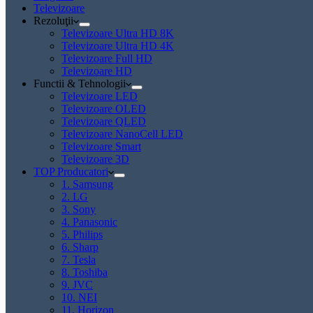
Televizoare
Rezoluţii
Televizoare Ultra HD 8K
Televizoare Ultra HD 4K
Televizoare Full HD
Televizoare HD
Functii & Tehnologii
Televizoare LED
Televizoare OLED
Televizoare QLED
Televizoare NanoCell LED
Televizoare Smart
Televizoare 3D
TOP Producatori
1. Samsung
2. LG
3. Sony
4. Panasonic
5. Philips
6. Sharp
7. Tesla
8. Toshiba
9. JVC
10. NEI
11. Horizon