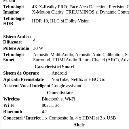
Ecran
Tehnologii
4K
X-Reality PRO
, Face Area Detection, Precision
Imagine
X-Motion Clarity
,
TRILUMINOS
si Dynamic Contra
Tehnologie
HDR
10,
HLG
si
Dolby Vision
HDR
Sistem Audio /
2
Difuzoare
Putere Audio
30 W
Tehnologii
Acoustic Multi-Audio, Acoustic Auto Calibration, S
Sunet
Surround
,
HDMI
Audio Return Chanel (ARC), Adva
Caracteristici Smart
Sistem de Operare
Android
Aplicatii Preinstalate
YouTube, Netflix si HBO Go
Asistent Vocal Inteligent
Google assistant
Conectivitate
Wireless
Bluetooth
si
Wi-Fi
Wi-Fi
802.11 ac
Bluetooth
4.2
Conectori / Interfet
1 x
Composite
In, 4 x
HDMI
si 3 x USB
Altele