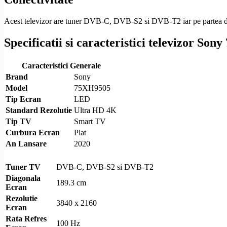
Acest televizor are tuner
DVB-C
,
DVB-S2
si
DVB-T2
iar pe partea 
Specificatii si caracteristici televizor So
Caracteristici Generale
Brand
Sony
Model
75XH9505
Tip Ecran
LED
Standard
Rezolutie
Ultra
HD
4K
Tip TV
Smart TV
Curbura Ecran
Plat
An Lansare
2020
Tuner TV
DVB-C
,
DVB-S2
si
DVB-T2
Diagonala
189.3 cm
Ecran
Rezolutie
3840 x 2160
Ecran
Rata Refres
100 Hz