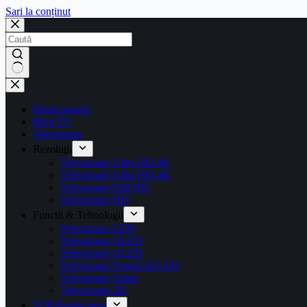
Sari la conținut
Prima pagină
Blog TV
Televizoare
Rezoluţii
Televizoare Ultra HD 8K
Televizoare Ultra HD 4K
Televizoare Full HD
Televizoare HD
Functii & Tehnologii
Televizoare LED
Televizoare OLED
Televizoare QLED
Televizoare NanoCell LED
Televizoare Smart
Televizoare 3D
TOP Producatori