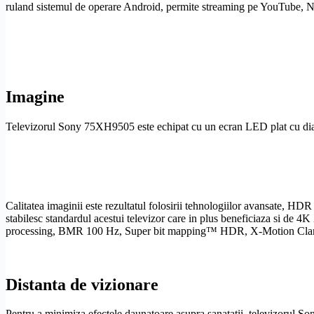
ruland sistemul de operare
Android
, permite streaming pe YouTube, Ne
Imagine
Televizorul Sony 75XH9505 este echipat cu un
ecran LED
plat cu di
Calitatea imaginii este rezultatul folosirii tehnologiilor avansate,
HDR
stabilesc standardul acestui televizor care in plus beneficiaza si de 4K
processing,
BMR
100 Hz, Super bit mapping™
HDR
,
X-Motion Clar
Distanta de vizionare
Pentru a minimiza efectele daunatoare asupra sanatatii, televizorul S