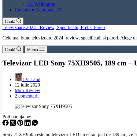
12. Wellington
Calculator diagonala TV
Caută
Televizoare 2024 - Review, Specificatii, Pret si Pareri
Cele mai bune televizoare 2024, review, specificatii si pareri. Alege un 
Caută
Meniu
Televizor LED Sony 75XH9505, 189 cm – 
TV Land
12 iulie 2020
Mini-Review
2 comentarii
Poți partaja pe:
Sony 75XH9505 este un televizor LED cu ecran plat de 189 cm, ce fac