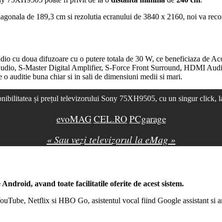
iagonala de 189,3 cm si rezolutia ecranului de 3840 x 2160, noi va re
dio cu doua difuzoare cu o putere totala de 30 W, ce beneficiaza de Ac
dio, S-Master Digital Amplifier, S-Force Front
Surround
,
HDMI
Audi
 o auditie buna chiar si in sali de dimensiuni medii si mari.
nibilitatea și prețul televizorului Sony 75XH9505, cu un singur click, 
evoMAG
CEL.RO
PCgarage
« Sau vezi televizorul la eMag »
e
Android
, avand toate facilitatile oferite de acest sistem.
YouTube, Netflix si HBO Go, asistentul vocal fiind Google assistant si 