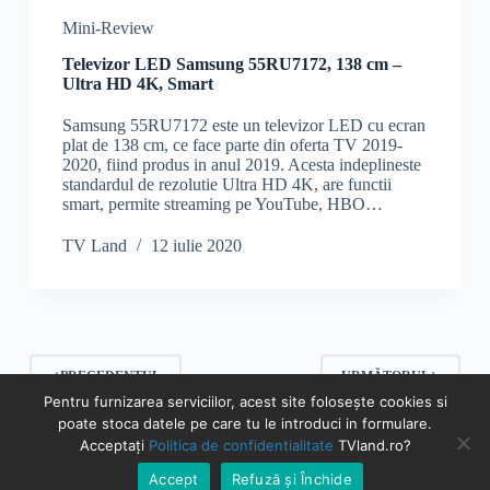
Mini-Review
Televizor LED Samsung 55RU7172, 138 cm –
Ultra HD 4K, Smart
Samsung 55RU7172 este un televizor LED cu ecran
plat de 138 cm, ce face parte din oferta TV 2019-
2020, fiind produs in anul 2019. Acesta indeplineste
standardul de rezolutie Ultra HD 4K, are functii
smart, permite streaming pe YouTube, HBO…
TV Land
12 iulie 2020
PRECEDENTUL
URMĂTORUL
Pentru furnizarea serviciilor, acest site folosește cookies si
poate stoca datele pe care tu le introduci in formulare.
Acceptați
Politica de confidentialitate
TVland.ro?
© TVland.ro 2026 - Toate drepturile rezervate | Prin
Accept
Refuză și Închide
achizitionarea de servicii si produse prin link-urile de afiliere,