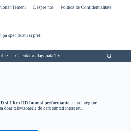
tionar Temeni
Despre noi
Politica de Confidentialitate
pa specificatii si pret!
ri
Calculator diagonala TV
D si Ultra HD bune si performante
ce au integrate
sa doar televizoarele de care sunteti interesati.