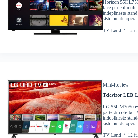
Horizon 55HL7590
face parte din of
indeplineste stand
sistemul de oper
TV Land
12 iu
Mini-Review
Televizor LED 
LG 55UM7050 este
parte din oferta 
indeplineste stand
sistemul de ope
TV Land
12 iu