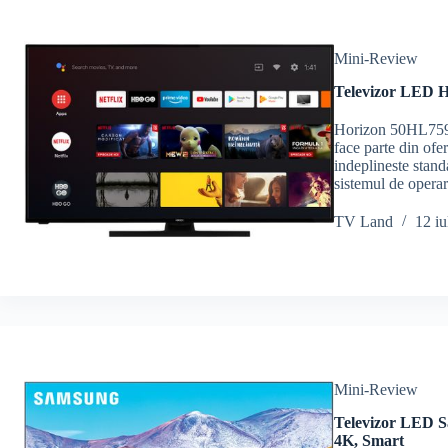
Mini-Review
Televizor LED H
Horizon 50HL7590
face parte din of
indeplineste stand
sistemul de oper
TV Land
12 iu
Mini-Review
Televizor LED
4K, Smart