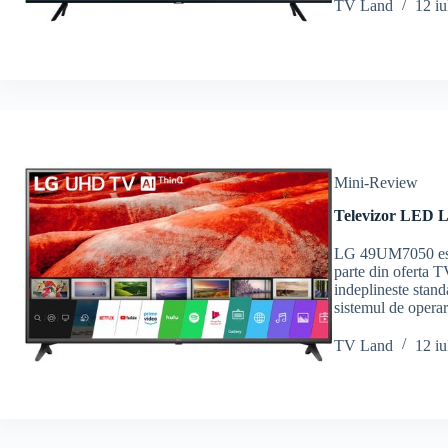
TV Land
12 iu
Mini-Review
Televizor LED 
LG 49UM7050 este
parte din oferta 
indeplineste stand
sistemul de ope
TV Land
12 iu