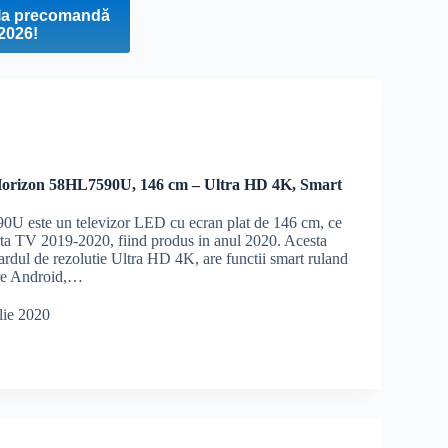
t la precomandă
 2026!
orizon 58HL7590U, 146 cm – Ultra HD 4K, Smart
U este un televizor LED cu ecran plat de 146 cm, ce
erta TV 2019-2020, fiind produs in anul 2020. Acesta
ardul de rezolutie Ultra HD 4K, are functii smart ruland
are Android,…
lie 2020