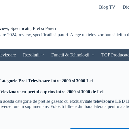
Blog TV
Dic
ew, Specificatii, Pret si Pareri
re 2024, review, specificatii si pareri. Alege un televizor bun si ieftin du
levizoare
Rezoluţii
Functii & Tehnologii
TOP Producato
Categorie Pret
Televizoare intre 2000 si 3000 Lei
Televizoare cu pretul cuprins intre 2000 si 3000 de Lei
In acesta categorie de pret se gasesc cu exclusivitate
televizoare LED H
iverse functii suplimentare. Folositi filtrele din bara laterala pentru a afi