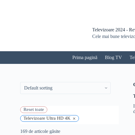
S
a
r
i
l
Televizoare 2024 - Revi
a
Cele mai bune televizoa
c
o
n
ț
Prima pagină
Blog TV
Te
i
n
u
t
Reset toate
d
×
Televizoare Ultra HD 4K
169 de
articole găsite