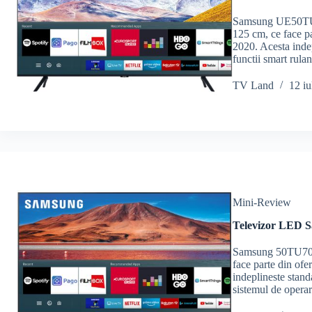
Samsung UE50TU8
125 cm, ce face p
2020. Acesta inde
functii smart rul
TV Land
12 iu
Mini-Review
Televizor LED 
Samsung 50TU7072
face parte din of
indeplineste stand
sistemul de opera