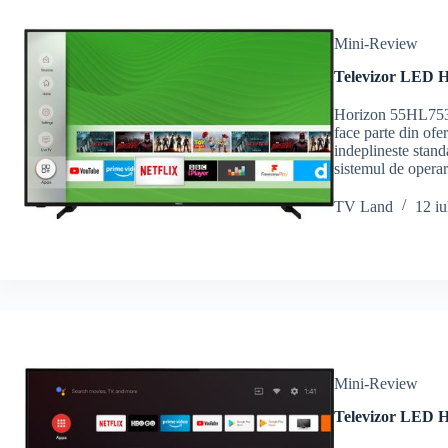
Mini-Review
Televizor LED H
Horizon 55HL7530
face parte din of
indeplineste stand
sistemul de oper
TV Land
12 iu
Mini-Review
Televizor LED H