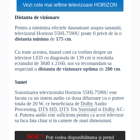
Vezi cele mai ieftine televizoare HORIZON
Distanta de vizionare
Pentru a minimiza efectele daunatoare asupra sanatatii,
televizorul Horizon 55HL7590U poate fi privit de la o
distanta minima
de
175 cm
.
Cu toate acestea, tinand cont ca vorbim despre un
televizor LED cu diagonala de 139 cm si rezolutia
ecranului de 3840 x 2160, noi va recomandam sa
respectati o
distanta de vizionare optima
de
280 cm
.
Sunet
Sonorizarea televizorului Horizon 55HL7590U este
facuta cu un sistem audio cu doua difuzoare cu o putere
totala de 20 W, ce beneficiaza de
Dolby
Audio
Processing,
DTS
HD
,
DTS
Tru
Surround
si
Dolby
AC-
4. Puterea audio este suficienta pentru ca acest televizor
sa faca fata chiar si in camere de mari dimensiuni.
NOU!
Poți vedea disponibilitatea și prețul