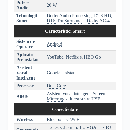
Putere
20 W
Audio
Tehnologii
Dolby
Audio Processing,
DTS
HD
,
Sunet
DTS
Tru
Surround
si
Dolby
AC-4
Caracteristici Smart
Sistem de
Android
Operare
Aplicatii
YouTube, Netflix si HBO Go
Preinstalate
Asistent
Vocal
Google assistant
Inteligent
Procesor
Dual Core
Asistent vocal inteligent,
Screen
Altele
Mirroring
si Inregistrare USB
Conectivitate
Wireless
Bluetooth
si
Wi-Fi
1 x Jack 3.5 mm, 1 x VGA, 1 x
RJ-
Conectori /