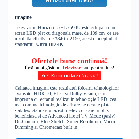
Horizon 55HL7590U
Imagine
Televizorul Horizon 55HL7590U este echipat cu un
ecran LED
plat cu diagonala mare, de 139 cm, ce are
rezolutia efectiva de 3840 x 2160, acesta indeplinind
standardul
Ultra
HD
4K
.
Ofertele bune continuă!
Încă nu ai găsit un
Televizor
bun pentru tine?
Vezi Recomandarea Noastră!
Calitatea imaginii este rezultatul folosirii tehnologiilor
avansate,
HDR
10,
HLG
si
Dolby Vision
, care
impreuna cu ecranul realizat in tehnologie LED, cea
mai comuna tehnologie de afisare pe ecrane plate,
stabilesc standardul acestui televizor care in plus
beneficiaza si de Advanced Hotel TV Mode (pasiv),
De-Contour, Blue Stretch, Super Resolution,
Micro
Dimming
si Chromecast built-in.