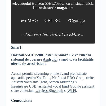
televizorului Horizon 55HL7590U, cu un singur click,
la
următoarele magazine
:
evoMAG
CEL.RO
PCgarage
« Sau vezi televizorul la eMag »
Smart
Horizon 55HL7590U este un
Smart TV
ce ruleaza
sistemul de operare
Android
, avand toate facilitatile
oferite de acest sistem.
Acesta permite streaming online avand preinstalate
aplicatiile pentru YouTube, Netflix si HBO Go, permite
Asistent vocal inteligent,
Screen Mirroring
si
Inregistrare USB, asistentul vocal fiind Google assistant
si are conexiuni
wireless
Bluetooth
si
Wi-Fi
.
Conectivitate