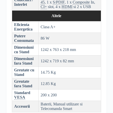
45
, 1 x
S/PDIF
, 1 x
Composite
In,
Interfet
CI+
slot, 4 x
HDMI
si 2 x USB
Altele
Eficienta
Clasa A+
Energetica
Putere
86 W
Consumata
Dimensiuni
1242 x 763 x 218 mm
cu Stand
Dimensiuni
1242 x 719 x 82 mm
fara Stand
Greutate cu
14.75 Kg
Stand
Greutate
12.85 Kg
fara Stand
Standard
200 x 200
VESA
Baterii, Manual utilizare si
Accesorii
Telecomanda Smart