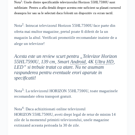
1
Nota
: Unele dintre specificatiile televizorului
Horizon 55HL7590U
sunt
subliniate. Pentru a afla detalii despre acestea este suficient sa plasati cursorul
deasupra lor sau sa le selectati daca folositi un dispozitiv cu ecran tactil.
2
Nota
: Intrucat televizorul
Horizon 55HL7590U
face parte din
oferta mai multor magazine, pretul poate fi diferit de la un
magazin la altul
. Verificati promotiile recomandate inainte de a
alege un televizor!
Acesta este un review scurt pentru „
Televizor Horizon
55HL7590U, 139 cm, Smart
Android
, 4K
Ultra
HD
,
LED
” si trebuie tratat ca atare. Nu ne asumam
raspunderea pentru eventuale erori aparute in
specificatii!
3
Nota
: La televizorul
HORIZON
55HL7590U, toate
magazinele
recomandate ofera transport gratuit.
4
Nota
: Daca achizitionati online televizorul
HORIZON
55HL7590U
,
aveti drept legal de retur de minim 14
zile de la momentul primirii televizorului, unele magazine
extinzand aceasta perioada la 30 de zile.