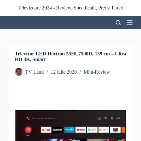
S
Televizoare 2024 - Review, Specificatii, Pret si Pareri
a
r
i
l
a
c
o
n
Televizor LED Horizon 55HL7590U, 139 cm – Ultra
ț
HD 4K, Smart
i
n
TV Land
12 iulie 2020
Mini-Review
u
t