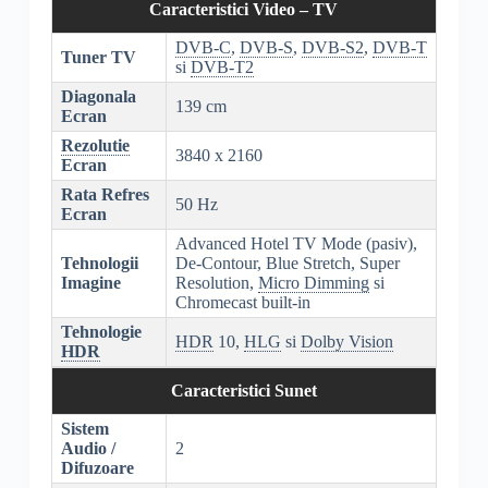
Caracteristici Video – TV
DVB-C
,
DVB-S
,
DVB-S2
,
DVB-T
Tuner TV
si
DVB-T2
Diagonala
139 cm
Ecran
Rezolutie
3840 x 2160
Ecran
Rata Refres
50 Hz
Ecran
Advanced Hotel TV Mode (pasiv),
Tehnologii
De-Contour, Blue Stretch, Super
Imagine
Resolution,
Micro Dimming
si
Chromecast built-in
Tehnologie
HDR
10,
HLG
si
Dolby Vision
HDR
Caracteristici Sunet
Sistem
Audio /
2
Difuzoare