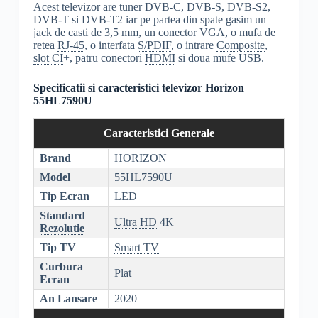
Acest televizor are tuner
DVB-C
,
DVB-S
,
DVB-S2
,
DVB-T
si
DVB-T2
iar pe partea din spate gasim un
jack de casti de 3,5 mm, un conector VGA, o mufa de
retea
RJ-45
, o interfata
S/PDIF
, o intrare
Composite
,
slot CI
+, patru conectori
HDMI
si doua mufe USB.
Specificatii si caracteristici televizor Horizon
55HL7590U
Caracteristici Generale
Brand
HORIZON
Model
55HL7590U
Tip Ecran
LED
Standard
Ultra
HD
4K
Rezolutie
Tip TV
Smart TV
Curbura
Plat
Ecran
An Lansare
2020