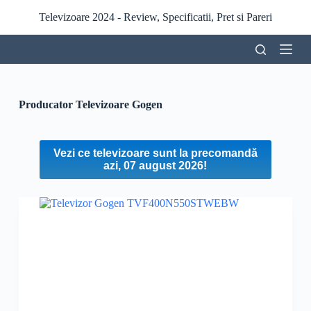
S
Televizoare 2024 - Review, Specificatii, Pret si Pareri
a
r
i
l
a
c
o
Producator
Televizoare Gogen
n
ț
i
n
Vezi ce televizoare sunt la precomandă
u
azi, 07 august 2026!
t