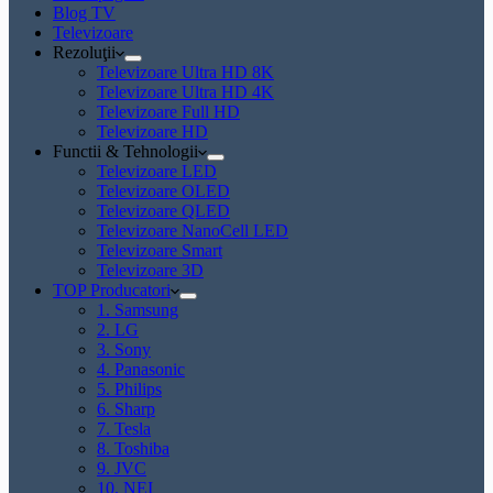
Blog TV
Televizoare
Rezoluţii
Televizoare Ultra HD 8K
Televizoare Ultra HD 4K
Televizoare Full HD
Televizoare HD
Functii & Tehnologii
Televizoare LED
Televizoare OLED
Televizoare QLED
Televizoare NanoCell LED
Televizoare Smart
Televizoare 3D
TOP Producatori
1. Samsung
2. LG
3. Sony
4. Panasonic
5. Philips
6. Sharp
7. Tesla
8. Toshiba
9. JVC
10. NEI