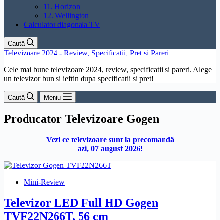
11. Horizon
12. Wellington
Calculator diagonala TV
Caută
Televizoare 2024 - Review, Specificatii, Pret si Pareri
Cele mai bune televizoare 2024, review, specificatii si pareri. Alege
un televizor bun si ieftin dupa specificatii si pret!
Caută
Meniu
Producator
Televizoare Gogen
Vezi ce televizoare sunt la precomandă
azi, 07 august 2026!
Mini-Review
Televizor LED Full HD Gogen
TVF22N266T, 56 cm