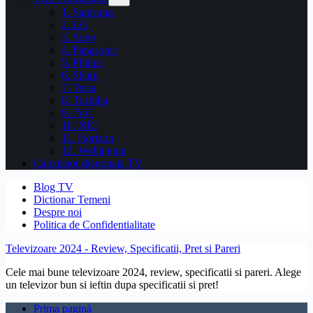
1. Samsung
2. LG
3. Sony
4. Panasonic
5. Philips
6. Sharp
7. Tesla
8. Toshiba
9. JVC
10. NEI
11. Horizon
12. Wellington
Calculator diagonala TV
Blog TV
Dictionar Temeni
Despre noi
Politica de Confidentialitate
Televizoare 2024 - Review, Specificatii, Pret si Pareri
Cele mai bune televizoare 2024, review, specificatii si pareri. Alege
un televizor bun si ieftin dupa specificatii si pret!
Prima pagină