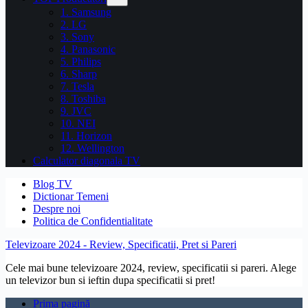
1. Samsung
2. LG
3. Sony
4. Panasonic
5. Philips
6. Sharp
7. Tesla
8. Toshiba
9. JVC
10. NEI
11. Horizon
12. Wellington
Calculator diagonala TV
Blog TV
Dictionar Temeni
Despre noi
Politica de Confidentialitate
Televizoare 2024 - Review, Specificatii, Pret si Pareri
Cele mai bune televizoare 2024, review, specificatii si pareri. Alege
un televizor bun si ieftin dupa specificatii si pret!
Prima pagină