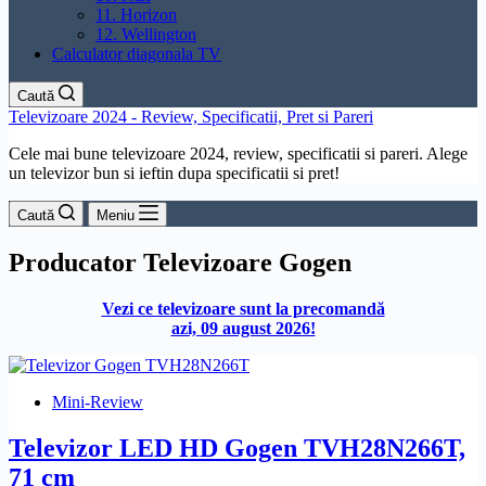
11. Horizon
12. Wellington
Calculator diagonala TV
Caută
Televizoare 2024 - Review, Specificatii, Pret si Pareri
Cele mai bune televizoare 2024, review, specificatii si pareri. Alege
un televizor bun si ieftin dupa specificatii si pret!
Caută
Meniu
Producator
Televizoare Gogen
Vezi ce televizoare sunt la precomandă
azi, 09 august 2026!
Mini-Review
Televizor LED HD Gogen TVH28N266T,
71 cm