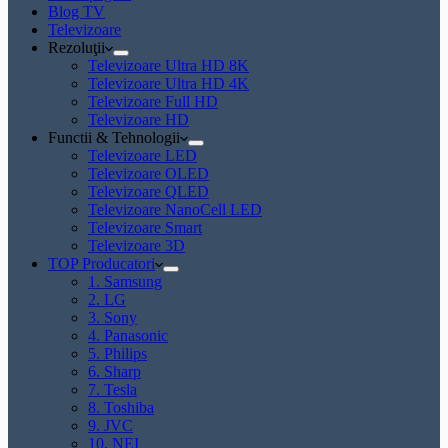
Blog TV
Televizoare
Rezoluţii
Televizoare Ultra HD 8K
Televizoare Ultra HD 4K
Televizoare Full HD
Televizoare HD
Functii & Tehnologii
Televizoare LED
Televizoare OLED
Televizoare QLED
Televizoare NanoCell LED
Televizoare Smart
Televizoare 3D
TOP Producatori
1. Samsung
2. LG
3. Sony
4. Panasonic
5. Philips
6. Sharp
7. Tesla
8. Toshiba
9. JVC
10. NEI