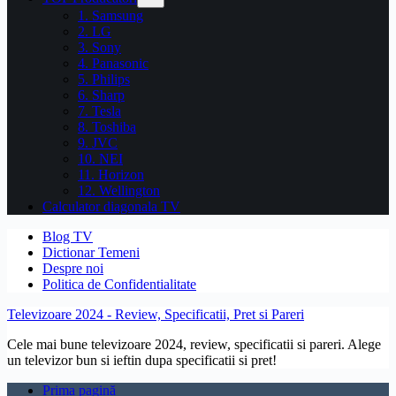
1. Samsung
2. LG
3. Sony
4. Panasonic
5. Philips
6. Sharp
7. Tesla
8. Toshiba
9. JVC
10. NEI
11. Horizon
12. Wellington
Calculator diagonala TV
Blog TV
Dictionar Temeni
Despre noi
Politica de Confidentialitate
Televizoare 2024 - Review, Specificatii, Pret si Pareri
Cele mai bune televizoare 2024, review, specificatii si pareri. Alege
un televizor bun si ieftin dupa specificatii si pret!
Prima pagină