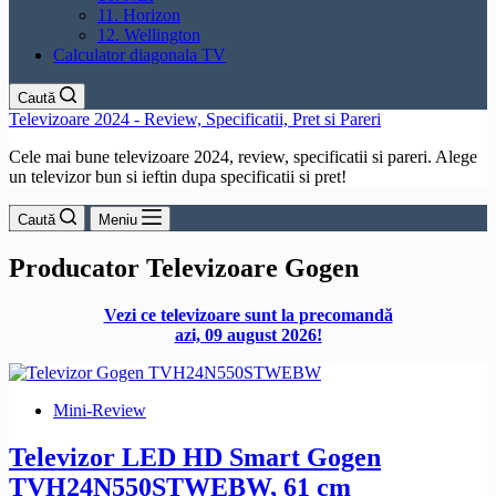
11. Horizon
12. Wellington
Calculator diagonala TV
Caută
Televizoare 2024 - Review, Specificatii, Pret si Pareri
Cele mai bune televizoare 2024, review, specificatii si pareri. Alege
un televizor bun si ieftin dupa specificatii si pret!
Caută
Meniu
Producator
Televizoare Gogen
Vezi ce televizoare sunt la precomandă
azi, 09 august 2026!
Mini-Review
Televizor LED HD Smart Gogen
TVH24N550STWEBW, 61 cm