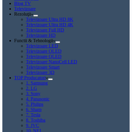
Blog TV
Televizoare
Rezoluţii
Televizoare Ultra HD 8K
Televizoare Ultra HD 4K
Televizoare Full HD
Televizoare HD
Functii & Tehnologii
Televizoare LED
Televizoare OLED
Televizoare QLED
Televizoare NanoCell LED
Televizoare Smart
Televizoare 3D
TOP Producatori
1. Samsung
2. LG
3. Sony
4. Panasonic
5. Philips
6. Sharp
7. Tesla
8. Toshiba
9. JVC
10. NEI