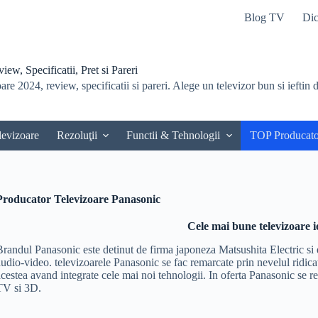
Blog TV
Dic
ew, Specificatii, Pret si Pareri
re 2024, review, specificatii si pareri. Alege un televizor bun si ieftin du
levizoare
Rezoluţii
Functii & Tehnologii
TOP Producato
Producator
Televizoare Panasonic
Cele mai bune televizoare i
Brandul Panasonic este detinut de firma japoneza Matsushita Electric si e
audio-video. televizoarele Panasonic se fac remarcate prin nevelul ridicat
acestea avand integrate cele mai noi tehnologii. In oferta Panasonic s
TV si 3D.