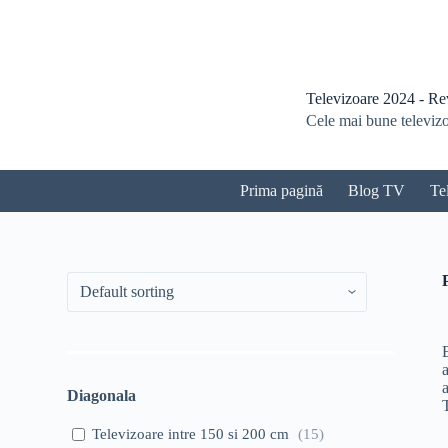
S
a
r
i
l
Televizoare 2024 - Revi
a
Cele mai bune televizoa
c
o
n
ț
Prima pagină
Blog TV
Te
i
n
u
t
Diagonala
Televizoare intre 150 si 200 cm
(
15
)