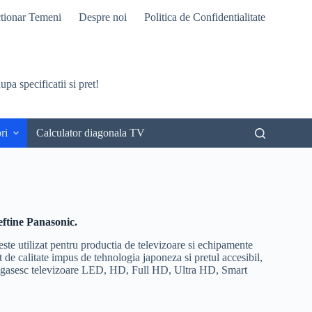
tionar Temeni
Despre noi
Politica de Confidentialitate
pa specificatii si pret!
ri
Calculator diagonala TV
eftine Panasonic.
ste utilizat pentru productia de televizoare si echipamente
 de calitate impus de tehnologia japoneza si pretul accesibil,
e regasesc televizoare LED, HD, Full HD, Ultra HD, Smart