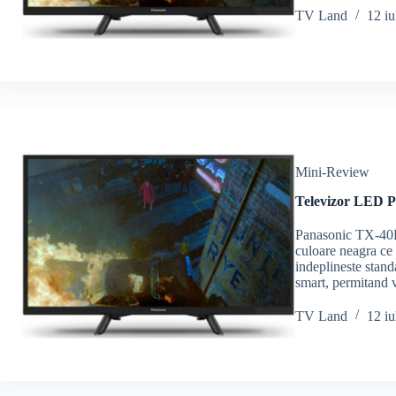
TV Land
12 iu
Mini-Review
Televizor LED P
Panasonic TX-40F
culoare neagra ce
indeplineste stand
smart, permitand 
TV Land
12 iu