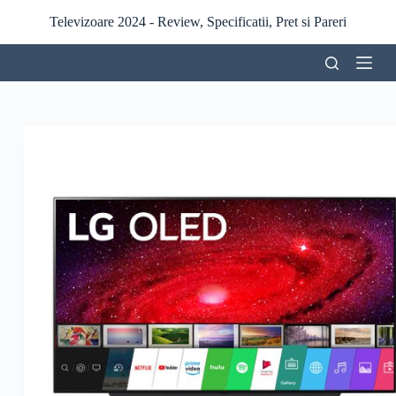
S
Televizoare 2024 - Review, Specificatii, Pret si Pareri
a
r
i
l
a
c
o
n
ț
i
n
u
t