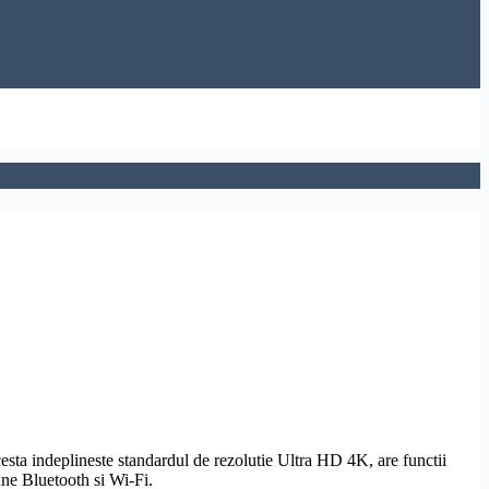
esta indeplineste standardul de
rezolutie
Ultra
HD
4K, are functii
iune
Bluetooth
si
Wi-Fi
.