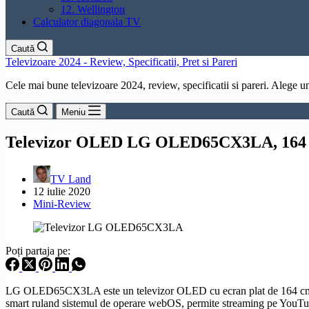
12. Wellington
Calculator diagonala TV
Caută
Televizoare 2024 - Review, Specificatii, Pret si Pareri
Cele mai bune televizoare 2024, review, specificatii si pareri. Alege un 
Caută
Meniu
Televizor OLED LG OLED65CX3LA, 164 c
TV Land
12 iulie 2020
Mini-Review
Poți partaja pe:
LG OLED65CX3LA este un televizor
OLED
cu ecran plat de 164 cm
smart ruland sistemul de operare
webOS
, permite streaming pe YouTub