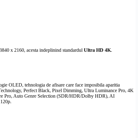
e 3840 x 2160, acesta indeplinind standardul
Ultra
HD
4K
.
logie
OLED
, tehnologia de afisare care face imposibila aparitia
r Technology, Perfect Black,
Pixel
Dimming, Ultra Luminance Pro, 4K
re Pro, Auto Genre Selection (SDR/
HDR
/
Dolby
HDR
),
AI
120p.