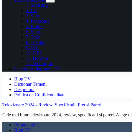
1. Samsung
2. LG
3. Sony
4. Panasonic
5. Philips
6. Sharp
7. Tesla
8. Toshiba
9. JVC
10. NEI
11. Horizon
12. Wellington
Calculator diagonala TV
Blog TV
Dictionar Temeni
Despre noi
Politica de Confidentialitate
Televizoare 2024 - Review, Specificatii, Pret si Pareri
Cele mai bune televizoare 2024, review, specificatii si pareri. Alege un 
Prima pagină
Blog TV