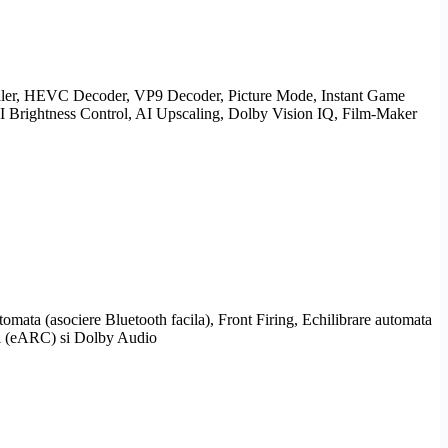
ler,
HEVC
Decoder,
VP9
Decoder, Picture Mode, Instant Game
I
Brightness Control,
AI
Upscaling
,
Dolby Vision
IQ, Film-Maker
utomata (asociere
Bluetooth
facila),
Front Firing
, Echilibrare automata
 (
eARC
) si
Dolby
Audio