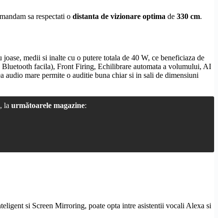
omandam sa respectati o
distanta de vizionare optima
de
330 cm
.
oase, medii si inalte cu o putere totala de 40 W, ce beneficiaza de
e
Bluetooth
facila),
Front Firing
, Echilibrare automata a volumului,
AI
 audio mare permite o auditie buna chiar si in sali de dimensiuni
, la
următoarele magazine
:
teligent si
Screen Mirroring
, poate opta intre asistentii vocali Alexa si