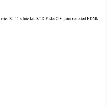
e retea
RJ-45
, o interfata
S/PDIF
,
slot CI
+, patru conectori
HDMI
,