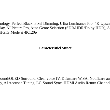
nology, Perfect Black,
Pixel
Dimming, Ultra Luminance Pro, 4K Upsca
lay,
AI
Picture Pro, Auto Genre Selection (SDR/
HDR
/
Dolby
HDR
),
A
 HGIG Mode si 4K120p
Caracteristici Sunet
round
/
OLED
Surround
, Clear voice IV, Difuzoare WiSA, Notificare a
y,
AI
Acoustic Tuning, LG Sound Sync,
HDMI
Audio Return Channel