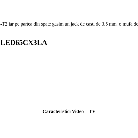
-T2
iar pe partea din spate gasim un jack de casti de 3,5 mm, o mufa d
 LG OLED65CX3LA
Caracteristici Video – TV