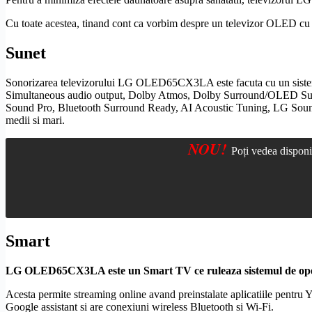
Cu toate acestea, tinand cont ca vorbim despre un televizor
OLED
cu 
Sunet
Sonorizarea televizorului LG OLED65CX3LA este facuta cu un sistem aud
Simultaneous audio output,
Dolby
Atmos,
Dolby
Surround
/
OLED
Su
Sound Pro,
Bluetooth
Surround
Ready,
AI
Acoustic Tuning, LG Sou
medii si mari.
NOU!
Poți vedea dispon
Smart
LG OLED65CX3LA este un
Smart TV
ce ruleaza sistemul de o
Acesta permite streaming online avand preinstalate aplicatiile pentru
Google assistant si are conexiuni
wireless
Bluetooth
si
Wi-Fi
.