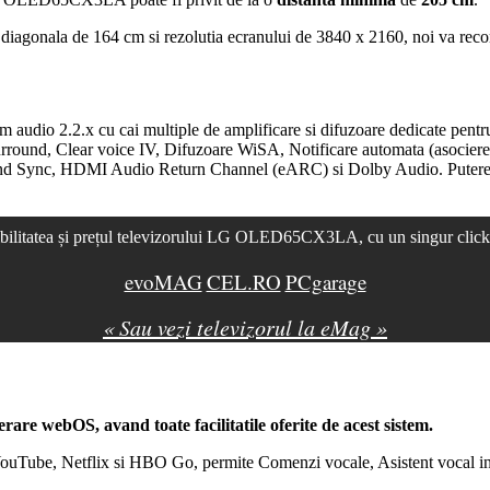
diagonala de 164 cm si rezolutia ecranului de 3840 x 2160, noi va rec
io 2.2.x cu cai multiple de amplificare si difuzoare dedicate pentru j
rround
, Clear voice IV, Difuzoare WiSA, Notificare automata (asocier
nd Sync,
HDMI
Audio Return Channel (
eARC
) si
Dolby
Audio. Puterea
ibilitatea și prețul televizorului LG OLED65CX3LA, cu un singur click
evoMAG
CEL.RO
PCgarage
« Sau vezi televizorul la eMag »
perare
webOS
, avand toate facilitatile oferite de acest sistem.
 YouTube, Netflix si HBO Go, permite Comenzi vocale, Asistent vocal in