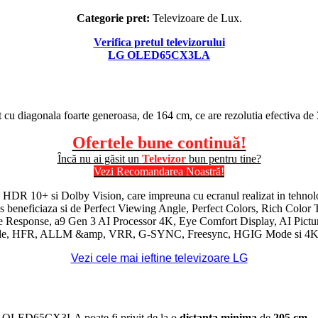
Categorie pret:
Televizoare de Lux.
Verifica pretul televizorului
LG OLED65CX3LA
t cu diagonala foarte generoasa, de 164 cm, ce are rezolutia efectiva d
Ofertele bune continuă!
Încă nu ai găsit un
Televizor
bun pentru tine?
Vezi Recomandarea Noastră!
,
HDR
10+ si
Dolby Vision
, care impreuna cu ecranul realizat in tehno
plus beneficiaza si de Perfect Viewing Angle, Perfect Colors, Rich Colo
e Response, a9 Gen 3
AI
Processor 4K, Eye Comfort Display,
AI
Pictu
de, HFR,
ALLM
&amp,
VRR
, G-SYNC, Freesync, HGIG Mode si 4K
Vezi cele mai ieftine televizoare LG
 LG OLED65CX3LA poate fi privit de la o
distanta minima
de
205 cm
.