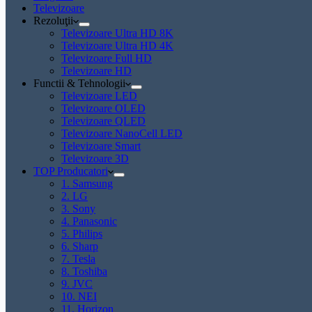
Televizoare
Rezoluţii
Televizoare Ultra HD 8K
Televizoare Ultra HD 4K
Televizoare Full HD
Televizoare HD
Functii & Tehnologii
Televizoare LED
Televizoare OLED
Televizoare QLED
Televizoare NanoCell LED
Televizoare Smart
Televizoare 3D
TOP Producatori
1. Samsung
2. LG
3. Sony
4. Panasonic
5. Philips
6. Sharp
7. Tesla
8. Toshiba
9. JVC
10. NEI
11. Horizon