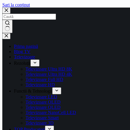
Sari la conținut
Prima pagină
Blog TV
Televizoare
Rezoluţii
Televizoare Ultra HD 8K
Televizoare Ultra HD 4K
Televizoare Full HD
Televizoare HD
Functii & Tehnologii
Televizoare LED
Televizoare OLED
Televizoare QLED
Televizoare NanoCell LED
Televizoare Smart
Televizoare 3D
TOP Producatori