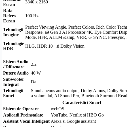
3840 x 2160
Ecran
Rata
Refres
100 Hz
Ecran
Perfect Viewing Angle, Perfect Colors, Rich Color Tech
Tehnologii
Response, a9 Gen 3
AI
Processor 4K, Eye Comfort Disp
Imagine
Mode, HFR,
ALLM
&amp,
VRR
, G-SYNC, Freesync,
Tehnologie
HLG
,
HDR
10+ si
Dolby Vision
HDR
Sistem Audio
2.2
/ Difuzoare
Putere Audio
40 W
Subwoofer
Da
Integrat
Tehnologii
Simultaneous audio output,
Dolby
Atmos,
Dolby
Sur
Sunet
a volumului,
AI
Sound Pro,
Bluetooth
Surround
Read
Caracteristici Smart
Sistem de Operare
webOS
Aplicatii Preinstalate
YouTube, Netflix si HBO Go
Asistent Vocal Inteligent
Alexa si Google assistant