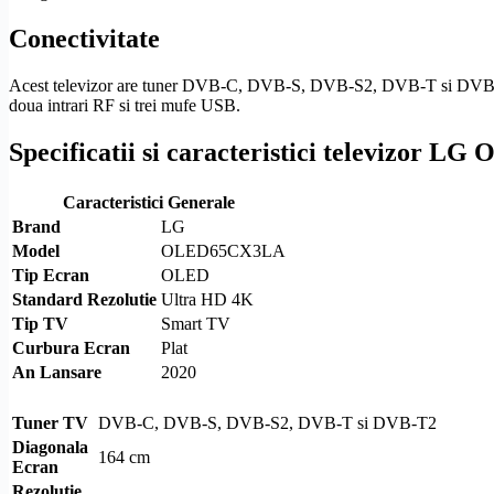
Conectivitate
Acest televizor are tuner
DVB-C
,
DVB-S
,
DVB-S2
,
DVB-T
si
DVB
doua intrari RF si trei mufe USB.
Specificatii si caracteristici televizor
Caracteristici Generale
Brand
LG
Model
OLED65CX3LA
Tip Ecran
OLED
Standard
Rezolutie
Ultra
HD
4K
Tip TV
Smart TV
Curbura Ecran
Plat
An Lansare
2020
Tuner TV
DVB-C
,
DVB-S
,
DVB-S2
,
DVB-T
si
DVB-T2
Diagonala
164 cm
Ecran
Rezolutie