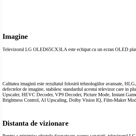
Imagine
Televizorul LG OLED65CX3LA este echipat cu un ecran
OLED
pla
Calitatea imaginii este rezultatul folosirii tehnologiilor avansate,
HLG
defectelor de imagine, stabilesc standardul acestui televizor care in 
Upscaler,
HEVC
Decoder,
VP9
Decoder, Picture Mode, Instant Gam
Brightness Control,
AI
Upscaling
,
Dolby Vision
IQ, Film-Maker Mo
Distanta de vizionare
Pentru a minimiza efectele daunatoare asupra sanatatii, televizorul