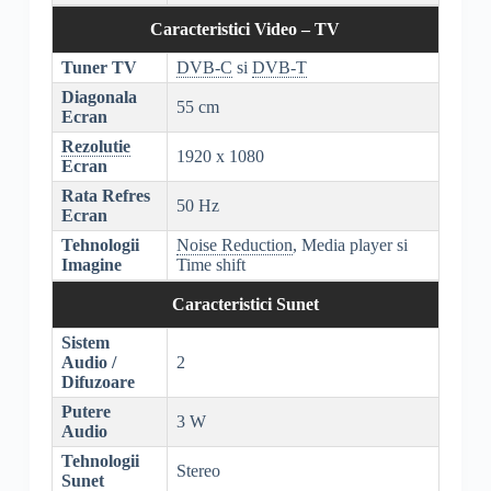
Caracteristici Video – TV
Tuner TV
DVB-C
si
DVB-T
Diagonala
55 cm
Ecran
Rezolutie
1920 x 1080
Ecran
Rata Refres
50 Hz
Ecran
Tehnologii
Noise Reduction
, Media player si
Imagine
Time shift
Caracteristici Sunet
Sistem
Audio /
2
Difuzoare
Putere
3 W
Audio
Tehnologii
Stereo
Sunet