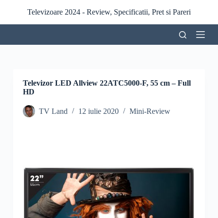
S
Televizoare 2024 - Review, Specificatii, Pret si Pareri
a
r
i
l
a
c
o
n
Televizor LED Allview 22ATC5000-F, 55 cm – Full
ț
HD
i
n
TV Land
12 iulie 2020
Mini-Review
u
t