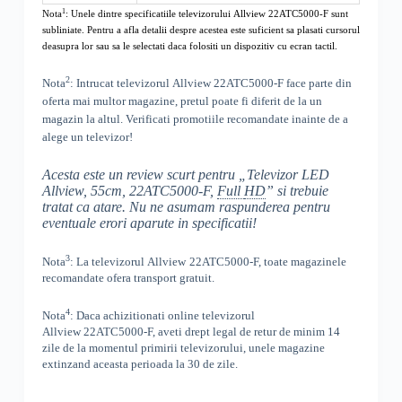
1
Nota
: Unele dintre specificatiile televizorului
Allview 22ATC5000-F
sunt
subliniate. Pentru a afla detalii despre acestea este suficient sa plasati cursorul
deasupra lor sau sa le selectati daca folositi un dispozitiv cu ecran tactil.
2
Nota
: Intrucat televizorul
Allview 22ATC5000-F
face parte din
oferta mai multor magazine, pretul poate fi diferit de la un
magazin la altul
. Verificati promotiile recomandate inainte de a
alege un televizor!
Acesta este un review scurt pentru „
Televizor LED
Allview, 55cm, 22ATC5000-F,
Full
HD
” si trebuie
tratat ca atare. Nu ne asumam raspunderea pentru
eventuale erori aparute in specificatii!
3
Nota
: La televizorul
Allview
22ATC5000-F, toate
magazinele
recomandate ofera transport gratuit.
4
Nota
: Daca achizitionati online televizorul
Allview
22ATC5000-F
,
aveti drept legal de retur de minim 14
zile de la momentul primirii televizorului, unele magazine
extinzand aceasta perioada la 30 de zile.