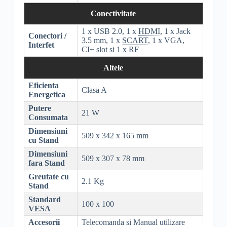
Conectivitate
1 x USB 2.0, 1 x
HDMI
, 1 x Jack
Conectori /
3.5 mm, 1 x
SCART
, 1 x VGA,
Interfet
CI+
slot si 1 x RF
Altele
Eficienta
Clasa A
Energetica
Putere
21 W
Consumata
Dimensiuni
509 x 342 x 165 mm
cu Stand
Dimensiuni
509 x 307 x 78 mm
fara Stand
Greutate cu
2.1 Kg
Stand
Standard
100 x 100
VESA
Accesorii
Telecomanda si Manual utilizare