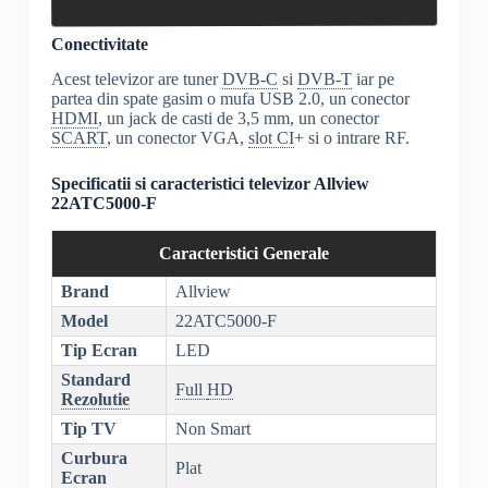
Conectivitate
Acest televizor are tuner
DVB-C
si
DVB-T
iar pe
partea din spate gasim o mufa USB 2.0, un conector
HDMI
, un jack de casti de 3,5 mm, un conector
SCART
, un conector VGA,
slot CI
+ si o intrare RF.
Specificatii si caracteristici televizor Allview
22ATC5000-F
Caracteristici Generale
Brand
Allview
Model
22ATC5000-F
Tip Ecran
LED
Standard
Full
HD
Rezolutie
Tip TV
Non Smart
Curbura
Plat
Ecran