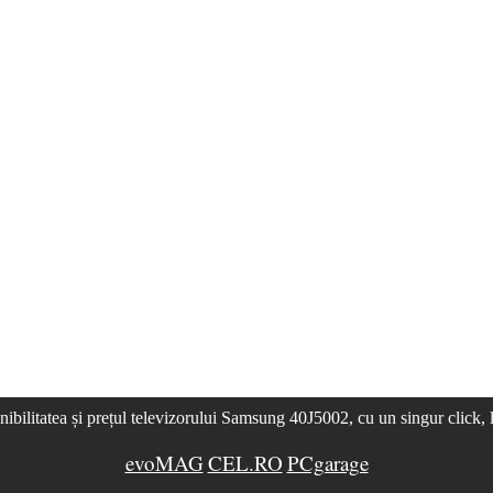
nibilitatea și prețul televizorului Samsung 40J5002, cu un singur click, 
evoMAG
CEL.RO
PCgarage