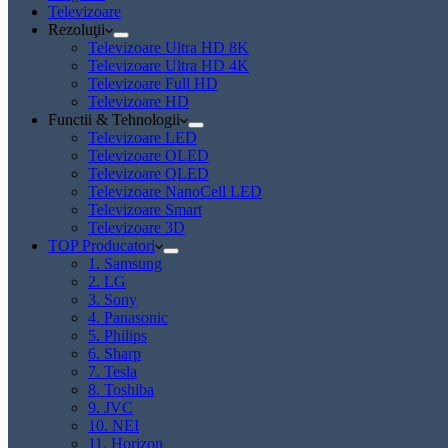
Televizoare
Rezoluţii
Televizoare Ultra HD 8K
Televizoare Ultra HD 4K
Televizoare Full HD
Televizoare HD
Functii & Tehnologii
Televizoare LED
Televizoare OLED
Televizoare QLED
Televizoare NanoCell LED
Televizoare Smart
Televizoare 3D
TOP Producatori
1. Samsung
2. LG
3. Sony
4. Panasonic
5. Philips
6. Sharp
7. Tesla
8. Toshiba
9. JVC
10. NEI
11. Horizon