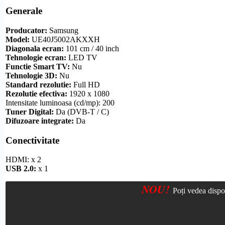
Generale
Producator:
Samsung
Model:
UE40J5002AKXXH
Diagonala ecran:
101 cm / 40 inch
Tehnologie ecran:
LED TV
Functie
Smart TV
:
Nu
Tehnologie 3D:
Nu
Standard
rezolutie
:
Full
HD
Rezolutie
efectiva:
1920 x 1080
Intensitate luminoasa (cd/mp): 200
Tuner Digital:
Da (
DVB-T
/ C)
Difuzoare integrate:
Da
Conectivitate
HDMI
: x 2
USB 2.0:
x 1
NOU!
Poți vedea dispo