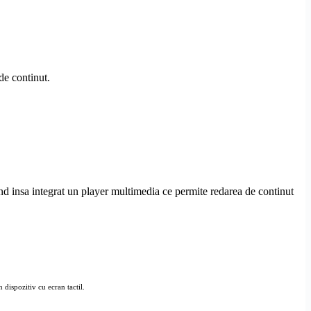
de continut.
nd insa integrat un
player multimedia
ce permite redarea de continut
n dispozitiv cu ecran tactil.