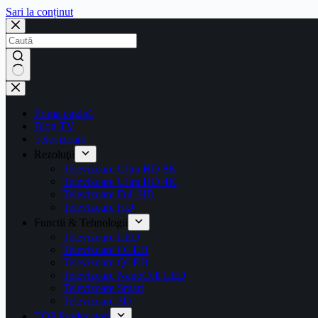
Sari la conținut
Prima pagină
Blog TV
Televizoare
Rezoluţii
Televizoare Ultra HD 8K
Televizoare Ultra HD 4K
Televizoare Full HD
Televizoare HD
Functii & Tehnologii
Televizoare LED
Televizoare OLED
Televizoare QLED
Televizoare NanoCell LED
Televizoare Smart
Televizoare 3D
TOP Producatori