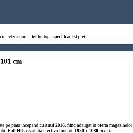
televizor bun si ieftin dupa specificatii si pret!
 101 cm
ste pe piata incepand cu
anul 2016
, fiind adaugat in oferta magazinelo
utie
Full
HD
, rezolutia efectiva fiind de
1920 x 1080
pixeli.