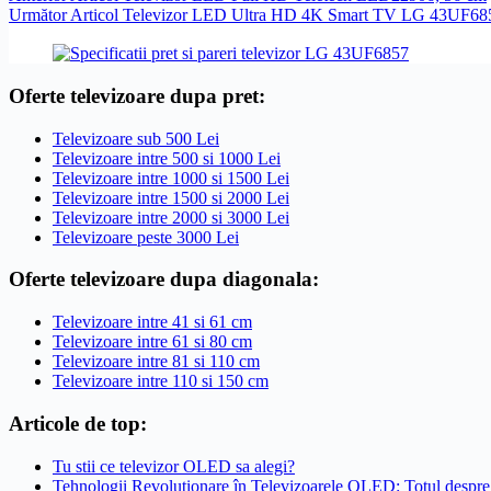
Următor
Articol
Televizor LED Ultra HD 4K Smart TV LG 43UF68
Oferte televizoare dupa pret:
Televizoare sub 500 Lei
Televizoare intre 500 si 1000 Lei
Televizoare intre 1000 si 1500 Lei
Televizoare intre 1500 si 2000 Lei
Televizoare intre 2000 si 3000 Lei
Televizoare peste 3000 Lei
Oferte televizoare dupa diagonala:
Televizoare intre 41 si 61 cm
Televizoare intre 61 si 80 cm
Televizoare intre 81 si 110 cm
Televizoare intre 110 si 150 cm
Articole de top:
Tu stii ce televizor OLED sa alegi?
Tehnologii Revoluționare în Televizoarele OLED: Totul de