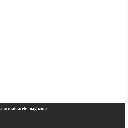
la
următoarele magazine
: