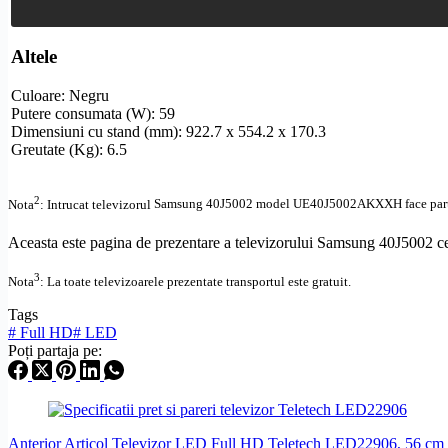
Altele
Culoare: Negru
Putere consumata (W): 59
Dimensiuni cu stand (mm): 922.7 x 554.2 x 170.3
Greutate (Kg): 6.5
2
Nota
: Intrucat televizorul
Samsung 40J5002 model UE40J5002AKXXH face parte din 
Aceasta este pagina de prezentare a televizorului Samsung 40J5002 ce 
3
Nota
: La toate televizoarele prezentate transportul este gratuit.
Tags
#
Full HD
#
LED
Poți partaja pe:
Anterior
Articol
Televizor LED Full HD Teletech LED22906, 56 cm