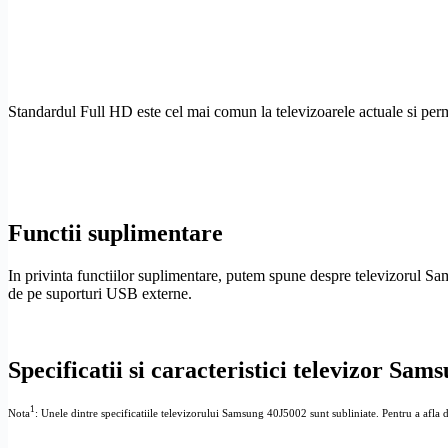
Standardul
Full
HD
este cel mai comun la televizoarele actuale si per
Functii suplimentare
In privinta functiilor suplimentare, putem spune despre televizorul Sa
de pe suporturi USB externe.
Specificatii si caracteristici televizor Sa
1
Nota
: Unele dintre specificatiile televizorului Samsung 40J5002 sunt subliniate. Pentru a afla det