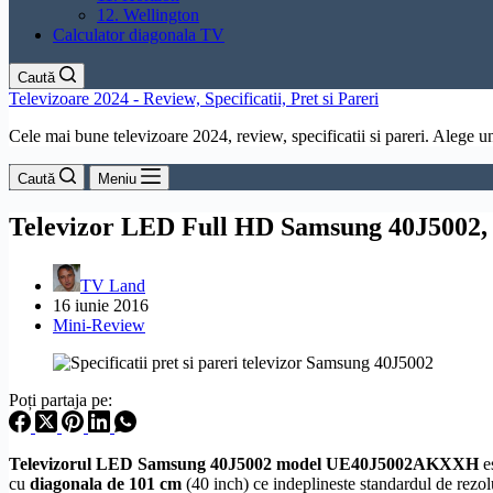
12. Wellington
Calculator diagonala TV
Caută
Televizoare 2024 - Review, Specificatii, Pret si Pareri
Cele mai bune televizoare 2024, review, specificatii si pareri. Alege un 
Caută
Meniu
Televizor LED Full HD Samsung 40J5002,
TV Land
16 iunie 2016
Mini-Review
Poți partaja pe:
Televizorul LED Samsung 40J5002 model UE40J5002AKXXH
e
cu
diagonala de 101 cm
(40 inch) ce indeplineste standardul de
rezol