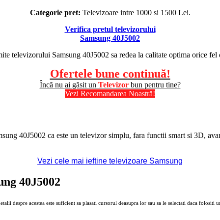
Categorie pret:
Televizoare intre 1000 si 1500 Lei.
Verifica pretul televizorului
Samsung 40J5002
mite televizorului Samsung 40J5002 sa redea la calitate optima orice fel 
Ofertele bune continuă!
Încă nu ai găsit un
Televizor
bun pentru tine?
Vezi Recomandarea Noastră!
msung 40J5002 ca este un televizor simplu, fara functii smart si 3D, ava
Vezi cele mai ieftine televizoare Samsung
msung 40J5002
alii despre acestea este suficient sa plasati cursorul deasupra lor sau sa le selectati daca folositi u