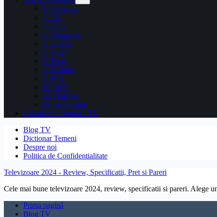
1. Samsung
2. LG
3. Sony
4. Panasonic
5. Philips
6. Sharp
7. Tesla
8. Toshiba
9. JVC
10. NEI
11. Horizon
12. Wellington
Calculator diagonala TV
Blog TV
Dictionar Temeni
Despre noi
Politica de Confidentialitate
Televizoare 2024 - Review, Specificatii, Pret si Pareri
Cele mai bune televizoare 2024, review, specificatii si pareri. Alege un 
Prima pagină
Blog TV