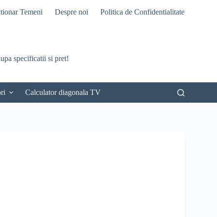
tionar Temeni
Despre noi
Politica de Confidentialitate
pa specificatii si pret!
ri
Calculator diagonala TV