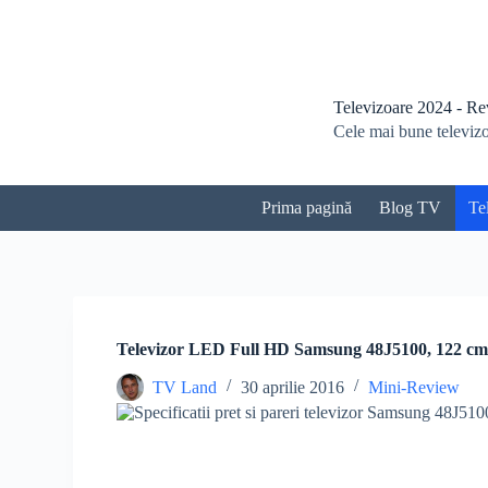
S
a
r
i
l
Televizoare 2024 - Revi
a
Cele mai bune televizoa
c
o
n
ț
Prima pagină
Blog TV
Te
i
n
u
t
Televizor LED Full HD Samsung 48J5100, 122 c
TV Land
30 aprilie 2016
Mini-Review