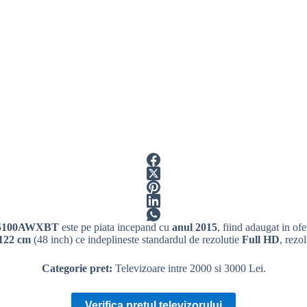
8J5100AWXBT
este pe piata incepand cu
anul 2015
, fiind adaugat in o
 122 cm
(48 inch) ce indeplineste standardul de
rezolutie
Full
HD
, rezo
Categorie pret:
Televizoare intre 2000 si 3000 Lei.
Verifica pretul televizorului