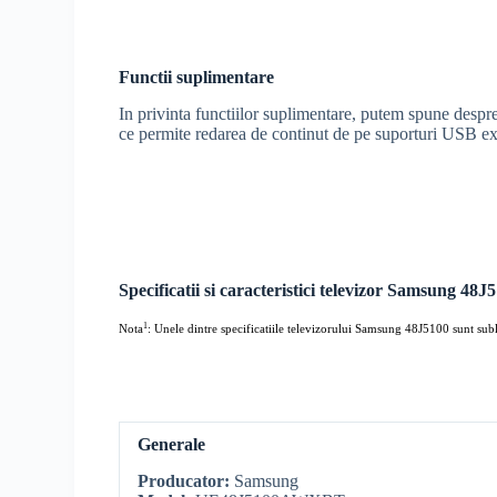
Functii suplimentare
In privinta functiilor suplimentare, putem spune despr
ce permite redarea de continut de pe suporturi USB ex
Specificatii si caracteristici televizor Samsung 48J
1
Nota
: Unele dintre specificatiile televizorului Samsung 48J5100 sunt sublini
Generale
Producator:
Samsung