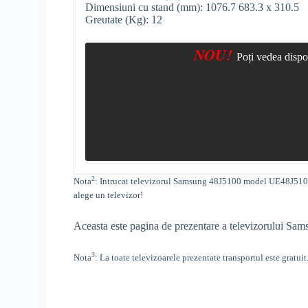
Dimensiuni cu stand (mm): 1076.7 683.3 x 310.5
Greutate (Kg): 12
NOU!
Poți vedea dispon
2
Nota
: Intrucat televizorul
Samsung 48J5100 model UE48J5100AWX
alege un televizor!
Aceasta este pagina de prezentare a televizorului Sams
3
Nota
: La toate televizoarele prezentate transportul este gratuit