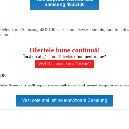
Samsung 48J5100
e televizorul Samsung 48J5100 ca este un televizor simplu, fara functii 
terne.
Ofertele bune continuă!
Încă nu ai găsit un
Televizor
bun pentru tine?
Vezi Recomandarea Noastră!
5100
ate. Pentru a afla detalii despre acestea este suficient sa plasati cursorul deasupra lor sau sa le sel
Vezi cele mai ieftine televizoare Samsung