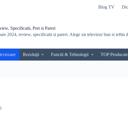
Blog TV
Dic
ew, Specificatii, Pret si Pareri
re 2024, review, specificatii si pareri. Alege un televizor bun si ieftin du
levizoare
Rezoluţii
Functii & Tehnologii
TOP Producato
m