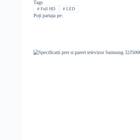
Tags
#
Full HD
#
LED
Poți partaja pe: