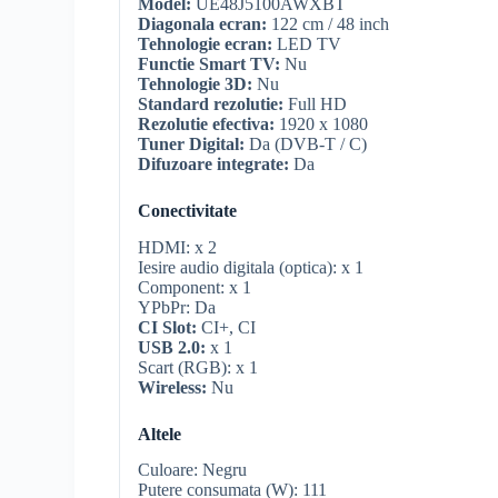
Model:
UE48J5100AWXBT
Diagonala ecran:
122 cm / 48 inch
Tehnologie ecran:
LED TV
Functie
Smart TV
:
Nu
Tehnologie 3D:
Nu
Standard
rezolutie
:
Full
HD
Rezolutie
efectiva:
1920 x 1080
Tuner Digital:
Da (
DVB-T
/ C)
Difuzoare integrate:
Da
Conectivitate
HDMI
: x 2
Iesire audio digitala (optica): x 1
Component
: x 1
YPbPr
: Da
CI Slot
:
CI+
, CI
USB 2.0:
x 1
Scart
(RGB): x 1
Wireless
:
Nu
Altele
Culoare: Negru
Putere consumata (W): 111