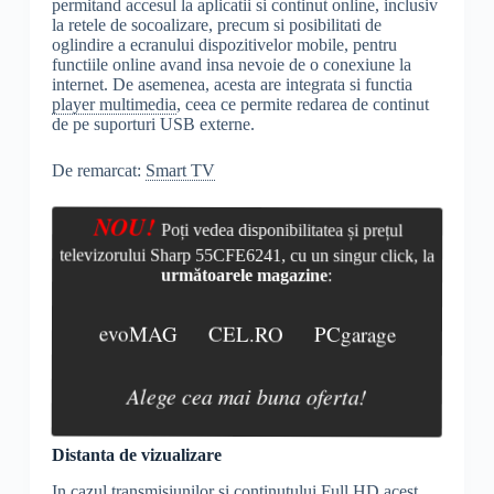
permitand accesul la aplicatii si continut online, inclusiv
la retele de socoalizare, precum si posibilitati de
oglindire a ecranului dispozitivelor mobile, pentru
functiile online avand insa nevoie de o conexiune la
internet. De asemenea, acesta are integrata si functia
player multimedia
, ceea ce permite redarea de continut
de pe suporturi USB externe.
De remarcat:
Smart TV
NOU!
Poți vedea disponibilitatea și prețul
televizorului Sharp 55CFE6241, cu un singur click, la
următoarele magazine
:
evoMAG
CEL.RO
PCgarage
Alege cea mai buna oferta!
Distanta de vizualizare
In cazul transmisiunilor si continutului
Full
HD
acest