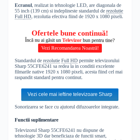
Ecranul
, realizat in tehnologie LED, are diagonala de
55 inch (139 cm) si indeplineste standardul de
rezolutie
Full
HD
, rezolutia efectiva fiind de 1920 x 1080 pixeli.
Ofertele bune continuă!
Încă nu ai găsit un
Televizor
bun pentru tine?
Vezi Recomandarea Noastră!
Standardul de
rezolutie
Full
HD
permite televizorului
Sharp 55CFE6241 sa redea la in conditii excelente
filmarile native 1920 x 1080 pixeli, acesta fiind cel mai
raspandit standard pentru continut.
Vezi cele mai ieftine televizoare Sharp
Sonorizarea se face cu ajutorul difuzoarelor integrate.
Functii suplimentare
Televizorul Sharp 55CFE6241 nu dispune de
tehnologie 3D dar beneficiaza de functii smart,