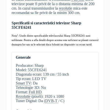
televizor poate fi privit de la o distanta minima de 200
cm. In cazul transmisiunilor la
rezolutie
mica este
recomandat sa fie privit de la minim 300 cm.
Specificatii si caracteristici televizor Sharp
55CFE6241
1
Nota
: Unele dintre specificatiile televizorului Sharp 55CFE6241 sunt
subliniate. Pentru a afla detalii despre acestea este suficient sa plasati cursorul
deasupra lor sau sa le selectati daca folositi un dispozitiv cu ecran tactil.
Generale
Producator: Sharp
Model: 55CFE6241
Diagonala ecran: 139 cm / 55 inch
Tip ecran: LED TV
Smart TV
: Da
Tehnologie 3D: Nu
Format:
Full
HD
Rezolutie
(pixeli): 1920 x 1080
Tuner Digital: Da (
DVB-T
/ C)