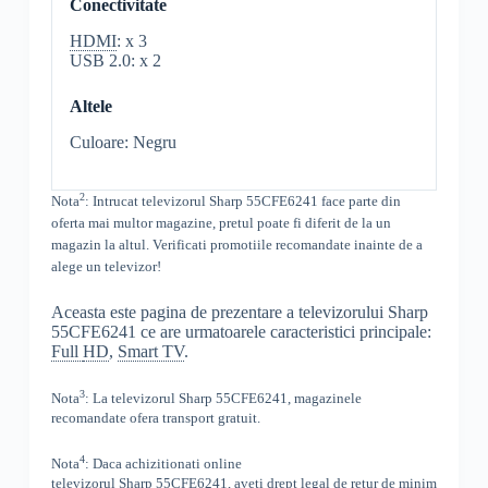
Conectivitate
HDMI
: x 3
USB 2.0: x 2
Altele
Culoare: Negru
2
Nota
: Intrucat televizorul
Sharp 55CFE6241 face parte din
oferta mai multor magazine, pretul poate fi diferit de la un
magazin la altul
. Verificati promotiile recomandate inainte de a
alege un televizor!
Aceasta este pagina de prezentare a televizorului Sharp
55CFE6241 ce are urmatoarele caracteristici principale:
Full
HD
,
Smart TV
.
3
Nota
: La televizorul
Sharp
55CFE6241,
magazinele
recomandate ofera transport gratuit.
4
Nota
: Daca achizitionati online
televizorul
Sharp
55CFE6241
,
aveti drept legal de retur de minim