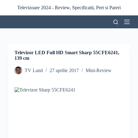
S
Televizoare 2024 - Review, Specificatii, Pret si Pareri
a
r
i
l
a
c
o
n
Televizor LED Full HD Smart Sharp 55CFE6241,
ț
139 cm
i
n
TV Land
27 aprilie 2017
Mini-Review
u
t