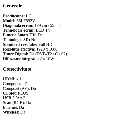
Generale
Producator:
LG
Model:
55LF592V
Diagonala ecran:
139 cm / 55 inch
Tehnologie ecran:
LED TV
Functie
Smart TV
:
Da
Tehnologie 3D:
Nu
Standard
rezolutie
:
Full
HD
Rezolutie
efectiva:
1920 x 1080
Tuner Digital:
Da (
DVB-T2
/ C / S2)
Difuzoare integrate:
2 x 10W
Conectivitate
HDMI
: x 1
Component
: Da
Compozit
(AV): Da
CI Slot
:
PLUS
USB 2.0:
x 2
Scart
(RGB): Da
Ethernet
: Da
Wireless
:
Da