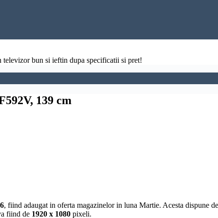
televizor bun si ieftin dupa specificatii si pret!
F592V, 139 cm
16
, fiind adaugat in oferta magazinelor in luna Martie. Acesta dispune 
iva fiind de
1920 x 1080
pixeli.