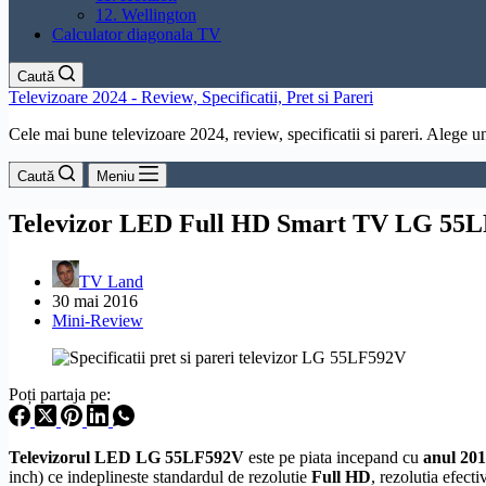
12. Wellington
Calculator diagonala TV
Caută
Televizoare 2024 - Review, Specificatii, Pret si Pareri
Cele mai bune televizoare 2024, review, specificatii si pareri. Alege un 
Caută
Meniu
Televizor LED Full HD Smart TV LG 55L
TV Land
30 mai 2016
Mini-Review
Poți partaja pe:
Televizorul LED LG 55LF592V
este pe piata incepand cu
anul 20
inch) ce indeplineste standardul de
rezolutie
Full
HD
, rezolutia efect