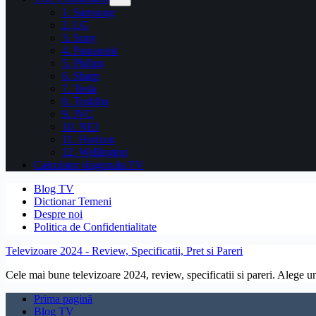
1. Samsung
2. LG
3. Sony
4. Panasonic
5. Philips
6. Sharp
7. Tesla
8. Toshiba
9. JVC
10. NEI
11. Horizon
12. Wellington
Calculator diagonala TV
Blog TV
Dictionar Temeni
Despre noi
Politica de Confidentialitate
Televizoare 2024 - Review, Specificatii, Pret si Pareri
Cele mai bune televizoare 2024, review, specificatii si pareri. Alege un 
Prima pagină
Blog TV