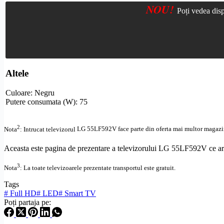
NOU!
Poți vedea disp
Altele
Culoare: Negru
Putere consumata (W): 75
2
Nota
: Intrucat televizorul
LG 55LF592V face parte din oferta mai multor magazine,
Aceasta este pagina de prezentare a televizorului LG 55LF592V ce are 
3
Nota
: La toate televizoarele prezentate transportul este gratuit.
Tags
#
Full HD
#
LED
#
Smart TV
Poți partaja pe: