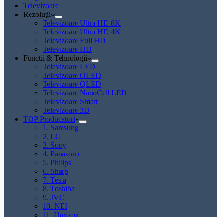
Televizoare
Rezoluţii
Televizoare Ultra HD 8K
Televizoare Ultra HD 4K
Televizoare Full HD
Televizoare HD
Functii & Tehnologii
Televizoare LED
Televizoare OLED
Televizoare QLED
Televizoare NanoCell LED
Televizoare Smart
Televizoare 3D
TOP Producatori
1. Samsung
2. LG
3. Sony
4. Panasonic
5. Philips
6. Sharp
7. Tesla
8. Toshiba
9. JVC
10. NEI
11. Horizon