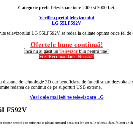
Categorie pret:
Televizoare intre 2000 si 3000 Lei.
Verifica pretul televizorului
LG 55LF592V
mite televizorului LG 55LF592V sa redea la calitate optima orice fel de 
Ofertele bune continuă!
Încă nu ai găsit un
Televizor
bun pentru tine?
Vezi Recomandarea Noastră!
dispune de tehnologie 3D dar beneficiaza de functii smart dezvoltate de
ermite redarea de continut de pe suporturi USB externe.
Vezi cele mai ieftine televizoare LG
 55LF592V
 despre acestea este suficient sa plasati cursorul deasupra lor sau sa le selectati daca folositi un di