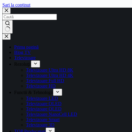
Sari la conținut
Prima pagină
Blog TV
Televizoare
Rezoluţii
Televizoare Ultra HD 8K
Televizoare Ultra HD 4K
Televizoare Full HD
Televizoare HD
Functii & Tehnologii
Televizoare LED
Televizoare OLED
Televizoare QLED
Televizoare NanoCell LED
Televizoare Smart
Televizoare 3D
TOP Producatori