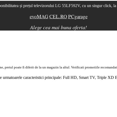
onibilitatea și prețul televizorului LG 55LF592V, cu un singur click, l
evoMAG
CEL.RO
PCgarage
Alege cea mai buna oferta!
 pretul poate fi diferit de la un magazin la altul
. Verificati promotiile recomandat
urmatoarele caracteristici principale:
Full
HD
,
Smart TV
, Triple
XD E