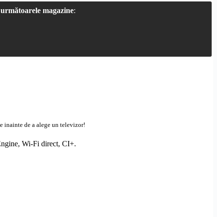
a
următoarele magazine
:
e inainte de a alege un televizor!
ngine
,
Wi-Fi
direct,
CI+
.