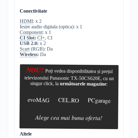
Conectivitate
HDMI
: x 2
Iesire audio digitala (optica): x 1
Component
: x 1
CI Slot
:
CI+
, CI
USB 2.0:
x 2
Scart
(RGB): Da
Wireless
:
Da
NOU!
Poți vedea disponibilitatea și prețul
televizorului Panasonic TX-50CS620E, cu un
singur click, la
următoarele magazine
:
evoMAG
CEL.RO
PCgarage
Alege cea mai buna oferta!
Altele