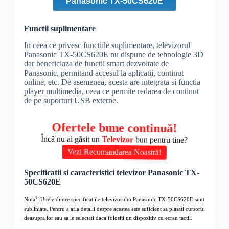
Panasonic TX-50CS620E
Functii suplimentare
In ceea ce privesc functiile suplimentare, televizorul
Panasonic TX-50CS620E nu dispune de tehnologie 3D
dar beneficiaza de functii smart dezvoltate de
Panasonic, permitand accesul la aplicatii, continut
online, etc. De asemenea, acesta are integrata si functia
player multimedia
, ceea ce permite redarea de continut
de pe suporturi USB externe.
Ofertele bune continuă!
Încă nu ai găsit un
Televizor
bun pentru tine?
Vezi Recomandarea Noastră!
Specificatii si caracteristici televizor Panasonic TX-
50CS620E
1
Nota
: Unele dintre specificatiile televizorului Panasonic TX-50CS620E sunt
subliniate. Pentru a afla detalii despre acestea este suficient sa plasati cursorul
deasupra lor sau sa le selectati daca folositi un dispozitiv cu ecran tactil.