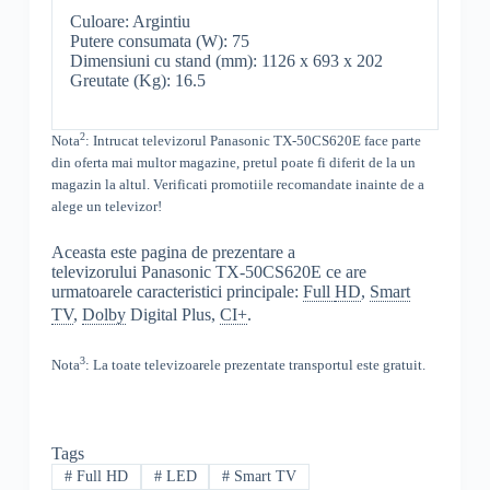
Culoare: Argintiu
Putere consumata (W): 75
Dimensiuni cu stand (mm): 1126 x 693 x 202
Greutate (Kg): 16.5
2
Nota
: Intrucat televizorul
Panasonic TX-50CS620E face parte
din oferta mai multor magazine, pretul poate fi diferit de la un
magazin la altul
. Verificati promotiile recomandate inainte de a
alege un televizor!
Aceasta este pagina de prezentare a
televizorului Panasonic TX-50CS620E ce are
urmatoarele caracteristici principale:
Full
HD
,
Smart
TV
,
Dolby
Digital Plus,
CI+
.
3
Nota
: La toate televizoarele prezentate transportul este gratuit.
Tags
#
Full HD
#
LED
#
Smart TV