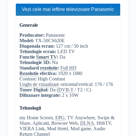
Vezi cele mai ieftine televizoare Panasonic
Generale
Producator:
Panasonic
Model:
TX-50CS620E
Diagonala ecran:
127 cm / 50 inch
Tehnologie ecran:
LED TV
Functie
Smart TV
:
Da
Tehnologie 3D:
Nu
Standard
rezolutie
:
Full
HD
Rezolutie
efectiva:
1920 x 1080
Contrast: High Contrast
Unghi de vizualizare
orizontal/vertical: 176 / 176
Tuner Digital:
Da (
DVB-T
/ T2 / C)
Difuzoare integrate:
2 x 10W
Tehnologii
my Home Screen,
EPG
, TV Anywhere, Swipe &
Share, Aplicatii, Browser Web,
DLNA
, HbbTV,
VIERA Link, Mod Hotel, Mod game, Audio
Return Channel