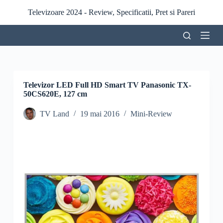
S
Televizoare 2024 - Review, Specificatii, Pret si Pareri
a
r
i
l
a
c
o
n
Televizor LED Full HD Smart TV Panasonic TX-
ț
50CS620E, 127 cm
i
n
TV Land
19 mai 2016
Mini-Review
u
t