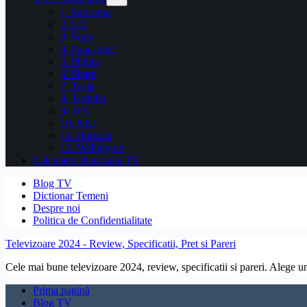
1. Samsung
2. LG
3. Sony
4. Panasonic
5. Philips
6. Sharp
7. Tesla
8. Toshiba
9. JVC
10. NEI
11. Horizon
12. Wellington
Calculator diagonala TV
Blog TV
Dictionar Temeni
Despre noi
Politica de Confidentialitate
Televizoare 2024 - Review, Specificatii, Pret si Pareri
Cele mai bune televizoare 2024, review, specificatii si pareri. Alege un 
Prima pagină
Blog TV