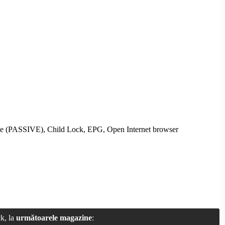
ode (PASSIVE), Child Lock,
EPG
, Open Internet browser
ck, la
următoarele magazine
: