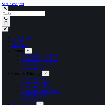
Sari la conținut
Prima pagină
Blog TV
Televizoare
Rezoluţii
Televizoare Ultra HD 8K
Televizoare Ultra HD 4K
Televizoare Full HD
Televizoare HD
Functii & Tehnologii
Televizoare LED
Televizoare OLED
Televizoare QLED
Televizoare NanoCell LED
Televizoare Smart
Televizoare 3D
TOP Producatori