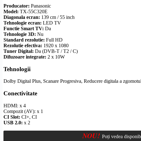
Producator:
Panasonic
Model:
TX-55C320E
Diagonala ecran:
139 cm / 55 inch
Tehnologie ecran:
LED TV
Functie
Smart TV
:
Da
Tehnologie 3D:
Nu
Standard
rezolutie
:
Full
HD
Rezolutie
efectiva:
1920 x 1080
Tuner Digital:
Da (
DVB-T
/ T2 / C)
Difuzoare integrate:
2 x 10W
Tehnologii
Dolby
Digital Plus, Scanare Progresiva, Reducere digitala a zgomotu
Conectivitate
HDMI
: x 4
Compozit
(AV): x 1
CI Slot
:
CI+
, CI
USB 2.0:
x 2
NOU!
Poți vedea disponib