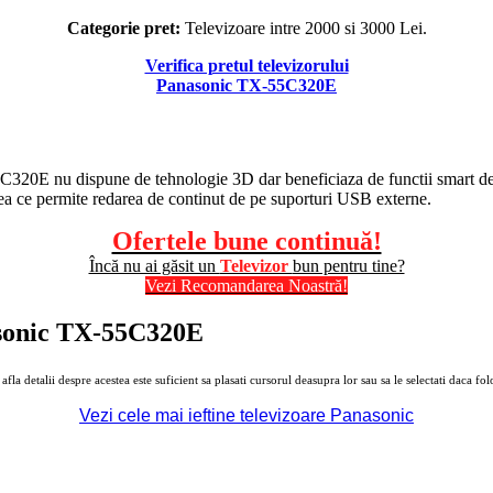
Categorie pret:
Televizoare intre 2000 si 3000 Lei.
Verifica pretul televizorului
Panasonic TX-55C320E
5C320E nu dispune de tehnologie 3D dar beneficiaza de functii smart dezv
eea ce permite redarea de continut de pe suporturi USB externe.
Ofertele bune continuă!
Încă nu ai găsit un
Televizor
bun pentru tine?
Vezi Recomandarea Noastră!
anasonic TX-55C320E
a detalii despre acestea este suficient sa plasati cursorul deasupra lor sau sa le selectati daca folo
Vezi cele mai ieftine televizoare Panasonic