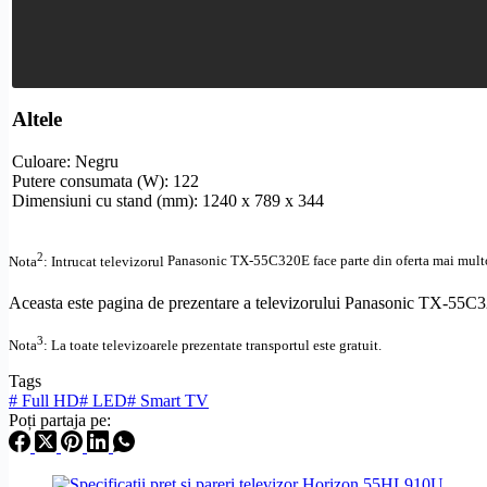
Altele
Culoare: Negru
Putere consumata (W): 122
Dimensiuni cu stand (mm): 1240 x 789 x 344
2
Nota
: Intrucat televizorul
Panasonic TX-55C320E face parte din oferta mai multor 
Aceasta este pagina de prezentare a televizorului Panasonic TX-55C32
3
Nota
: La toate televizoarele prezentate transportul este gratuit.
Tags
#
Full HD
#
LED
#
Smart TV
Poți partaja pe: