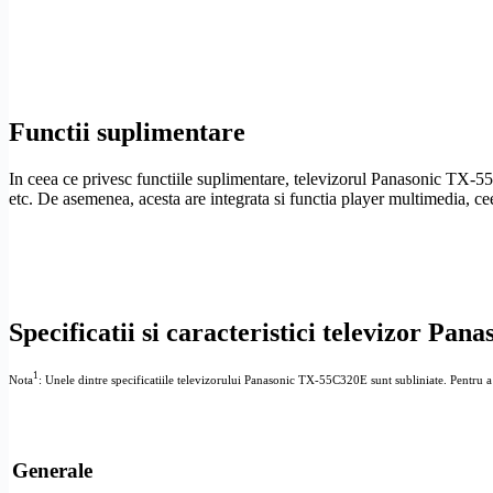
Functii suplimentare
In ceea ce privesc functiile suplimentare, televizorul Panasonic TX-5
etc. De asemenea, acesta are integrata si functia
player multimedia
, c
Specificatii si caracteristici televizor P
1
Nota
: Unele dintre specificatiile televizorului Panasonic TX-55C320E sunt subliniate. Pentru a afl
Generale