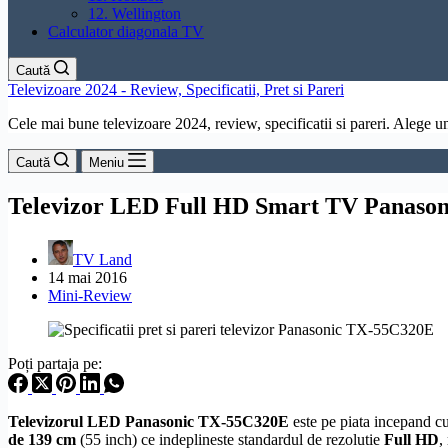
12. Wellington
Calculator diagonala TV
Caută
Televizoare 2024 - Review, Specificatii, Pret si Pareri
Cele mai bune televizoare 2024, review, specificatii si pareri. Alege un 
Caută
Meniu
Televizor LED Full HD Smart TV Panaso
TV Land
14 mai 2016
Mini-Review
Poți partaja pe:
Televizorul LED Panasonic TX-55C320E
este pe piata incepand c
de 139 cm
(55 inch) ce indeplineste standardul de
rezolutie
Full
HD
,