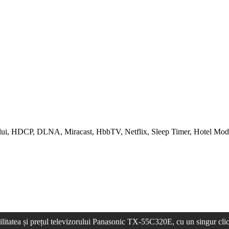
lui,
HDCP
,
DLNA
,
Miracast
, HbbTV, Netflix, Sleep Timer, Hotel M
ilitatea și prețul televizorului Panasonic TX-55C320E, cu un singur cli