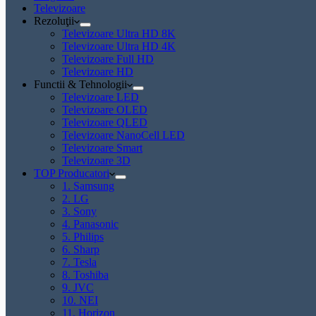
Televizoare
Rezoluţii
Televizoare Ultra HD 8K
Televizoare Ultra HD 4K
Televizoare Full HD
Televizoare HD
Functii & Tehnologii
Televizoare LED
Televizoare OLED
Televizoare QLED
Televizoare NanoCell LED
Televizoare Smart
Televizoare 3D
TOP Producatori
1. Samsung
2. LG
3. Sony
4. Panasonic
5. Philips
6. Sharp
7. Tesla
8. Toshiba
9. JVC
10. NEI
11. Horizon