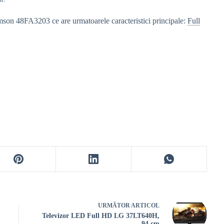
mson 48FA3203 ce are urmatoarele caracteristici principale:
Full
.
URMĂTOR
ARTICOL
Televizor LED Full HD LG 37LT640H,
94 cm