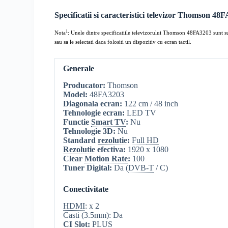
Specificatii si caracteristici televizor Thomson 48
1
Nota
: Unele dintre specificatiile televizorului Thomson 48FA3203 sunt subl
sau sa le selectati daca folositi un dispozitiv cu ecran tactil.
Generale
Producator:
Thomson
Model:
48FA3203
Diagonala ecran:
122 cm / 48 inch
Tehnologie ecran:
LED TV
Functie
Smart TV
:
Nu
Tehnologie 3D:
Nu
Standard
rezolutie
:
Full
HD
Rezolutie
efectiva:
1920 x 1080
Clear
Motion Rate
:
100
Tuner Digital:
Da (
DVB-T
/ C)
Conectivitate
HDMI
: x 2
Casti (3.5mm): Da
CI Slot
:
PLUS