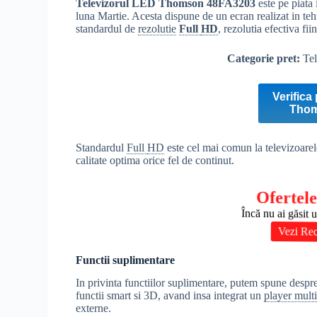
Televizorul LED Thomson 48FA3203
este pe piata
luna Martie. Acesta dispune de un ecran realizat in 
standardul de
rezolutie
Full
HD
, rezolutia efectiva fi
Categorie pret:
Tel
Verifica 
Thom
Standardul
Full
HD
este cel mai comun la televizoare
calitate optima orice fel de continut.
Ofertele
Încă nu ai găsit 
Vezi Re
Functii suplimentare
In privinta functiilor suplimentare, putem spune desp
functii smart si 3D, avand insa integrat un
player mult
externe.