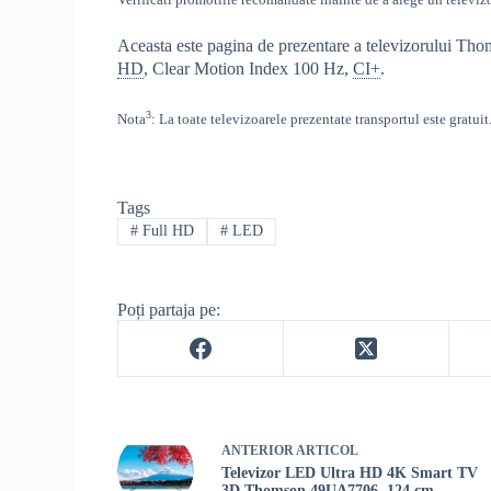
Aceasta este pagina de prezentare a televizorului Tho
HD
, Clear Motion Index 100 Hz,
CI+
.
3
Nota
: La toate televizoarele prezentate transportul este gratuit
Tags
#
Full HD
#
LED
Poți partaja pe:
ANTERIOR
ARTICOL
Televizor LED Ultra HD 4K Smart TV
3D Thomson 49UA7706, 124 cm