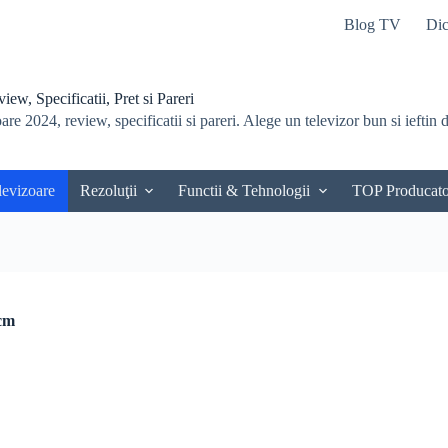
Blog TV
Dic
ew, Specificatii, Pret si Pareri
re 2024, review, specificatii si pareri. Alege un televizor bun si ieftin du
levizoare
Rezoluţii
Functii & Tehnologii
TOP Producato
cm