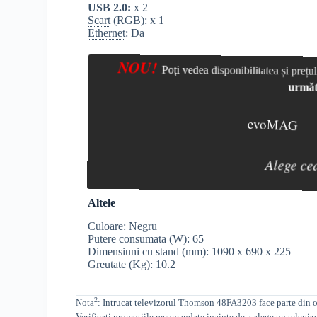
USB 2.0:
x 2
Scart
(RGB): x 1
Ethernet
: Da
NOU!
Poți vedea disponibilitatea și preț
următ
evoMAG
Alege ce
Altele
Culoare: Negru
Putere consumata (W): 65
Dimensiuni cu stand (mm): 1090 x 690 x 225
Greutate (Kg): 10.2
2
Nota
: Intrucat televizorul
Thomson 48FA3203 face parte din ofer
Verificati promotiile recomandate inainte de a alege un televiz