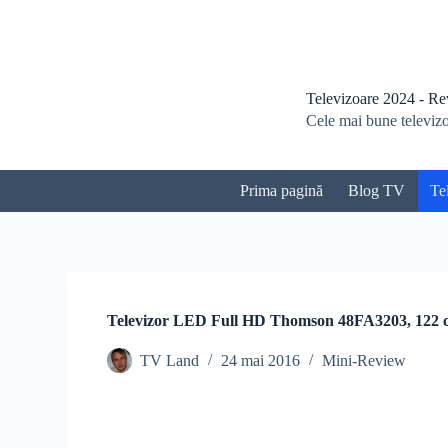
S
a
r
i
l
Televizoare 2024 - Revi
a
Cele mai bune televizoa
c
o
n
ț
Prima pagină
Blog TV
Te
i
n
u
t
Televizor LED Full HD Thomson 48FA3203, 122 
TV Land
24 mai 2016
Mini-Review