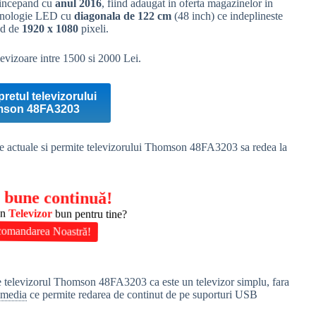
 incepand cu
anul 2016
, fiind adaugat in oferta magazinelor in
tehnologie LED cu
diagonala de 122 cm
(48 inch) ce indeplineste
ind de
1920 x 1080
pixeli.
evizoare intre 1500 si 2000 Lei.
pretul televizorului
son 48FA3203
le actuale si permite televizorului Thomson 48FA3203 sa redea la
 bune continuă!
un
Televizor
bun pentru tine?
comandarea Noastră!
re televizorul Thomson 48FA3203 ca este un televizor simplu, fara
imedia
ce permite redarea de continut de pe suporturi USB