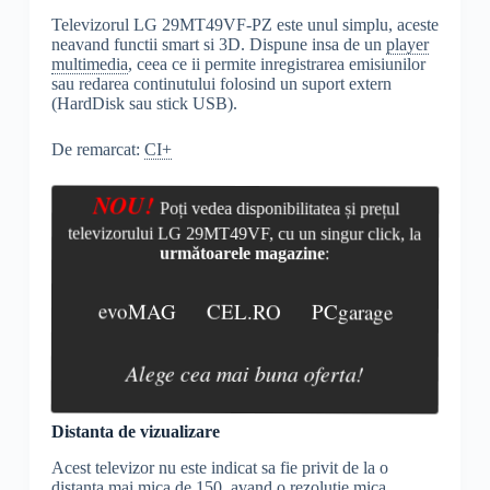
Televizorul LG 29MT49VF-PZ este unul simplu, aceste
neavand functii smart si 3D. Dispune insa de un
player
multimedia
, ceea ce ii permite inregistrarea emisiunilor
sau redarea continutului folosind un suport extern
(HardDisk sau stick USB).
De remarcat:
CI+
NOU!
Poți vedea disponibilitatea și prețul
televizorului LG 29MT49VF, cu un singur click, la
următoarele magazine
:
evoMAG
CEL.RO
PCgarage
Alege cea mai buna oferta!
Distanta de vizualizare
Acest televizor nu este indicat sa fie privit de la o
distanta mai mica de 150, avand o
rezolutie
mica.