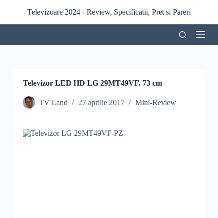
S
Televizoare 2024 - Review, Specificatii, Pret si Pareri
a
r
i
l
a
c
o
n
Televizor LED HD LG 29MT49VF, 73 cm
ț
i
TV Land
27 aprilie 2017
Mini-Review
n
u
t