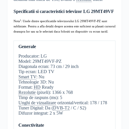
Specificatii si caracteristici televizor LG 29MT49VF
1
Nota
: Unele dintre specificatiile televizorului LG 29MT49VF-PZ sunt
subliniate. Pentru a afla detalii despre acestea este suficient sa plasati cursorul
deasupra lor sau sa le selectati daca folositi un dispozitiv cu ecran tactil.
Generale
Producator: LG
Model: 29MT49VF-PZ
Diagonala ecran: 73 cm / 29 inch
Tip ecran: LED TV
Smart TV
: Nu
Tehnologie 3D: Nu
Format:
HD
Ready
Rezolutie
(pixeli): 1366 x 768
Timp de raspuns (ms): 5
Unghi de vizualizare
orizontal/vertical: 178 / 178
Tuner Digital: Da (
DVB-T2
/ C / S2)
Difuzor integrat: 2 x 5W
Conectivitate