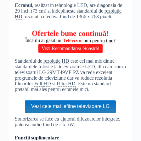
Ecranul
, realizat in tehnologie LED, are diagonala de
29 inch (73 cm) si indeplineste standardul de
rezolutie
HD
, rezolutia efectiva fiind de 1366 x 768 pixeli.
Ofertele bune continuă!
Încă nu ai găsit un
Televizor
bun pentru tine?
Vezi Recomandarea Noastră!
Standardul de
rezolutie
HD
este cel mai mic dintre
standardele folosite la televizoarele LED, din care cauza
televizoarul LG 29MT49VF-PZ va reda excelent
programele de televiziune dar va reduce rezolutia
filmarilor
Full
HD
si
Ultra
HD
. Este un standard
pretabil mai ales pentru ecranele mici.
Vezi cele mai ieftine televizoare LG
Sonorizarea se face cu ajutorul difuzoarelor integrate,
puterea audio fiind de 2 x 5W.
Functii suplimentare