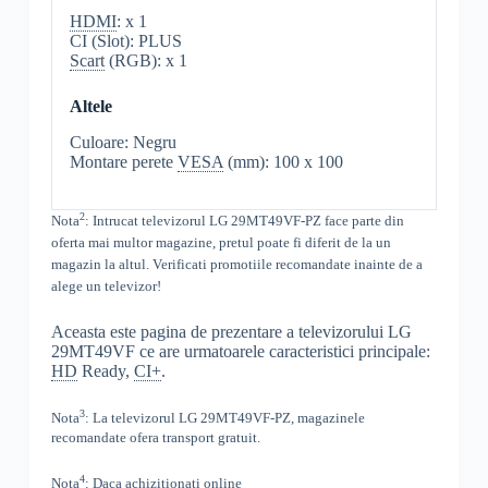
HDMI
: x 1
CI (Slot): PLUS
Scart
(RGB): x 1
Altele
Culoare: Negru
Montare perete
VESA
(mm): 100 x 100
2
Nota
: Intrucat televizorul
LG 29MT49VF-PZ face parte din
oferta mai multor magazine, pretul poate fi diferit de la un
magazin la altul
. Verificati promotiile recomandate inainte de a
alege un televizor!
Aceasta este pagina de prezentare a televizorului LG
29MT49VF ce are urmatoarele caracteristici principale:
HD
Ready,
CI+
.
3
Nota
: La televizorul
LG
29MT49VF-PZ,
magazinele
recomandate ofera transport gratuit.
4
Nota
: Daca achizitionati online