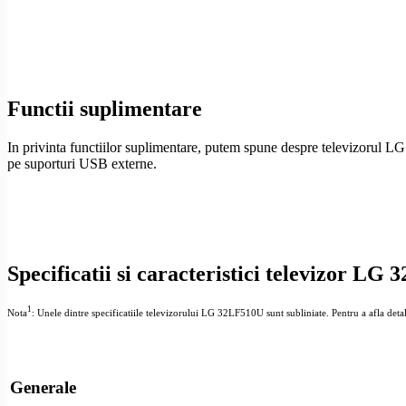
Functii suplimentare
In privinta functiilor suplimentare, putem spune despre televizorul LG
pe suporturi USB externe.
Specificatii si caracteristici televizor LG
1
Nota
: Unele dintre specificatiile televizorului LG 32LF510U sunt subliniate. Pentru a afla detalii
Generale