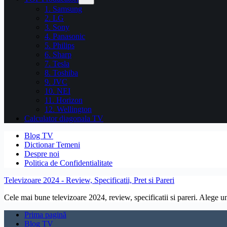
1. Samsung
2. LG
3. Sony
4. Panasonic
5. Philips
6. Sharp
7. Tesla
8. Toshiba
9. JVC
10. NEI
11. Horizon
12. Wellington
Calculator diagonala TV
Blog TV
Dictionar Temeni
Despre noi
Politica de Confidentialitate
Televizoare 2024 - Review, Specificatii, Pret si Pareri
Cele mai bune televizoare 2024, review, specificatii si pareri. Alege un 
Prima pagină
Blog TV