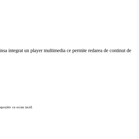
insa integrat un
player multimedia
ce permite redarea de continut de
spozitiv cu ecran tactil.