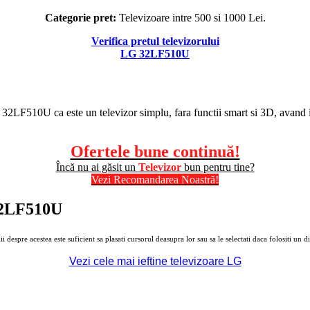
Categorie pret:
Televizoare intre 500 si 1000 Lei.
Verifica pretul televizorului
LG 32LF510U
 32LF510U ca este un televizor simplu, fara functii smart si 3D, avand 
Ofertele bune continuă!
Încă nu ai găsit un
Televizor
bun pentru tine?
Vezi Recomandarea Noastră!
 32LF510U
 despre acestea este suficient sa plasati cursorul deasupra lor sau sa le selectati daca folositi un di
Vezi cele mai ieftine televizoare LG