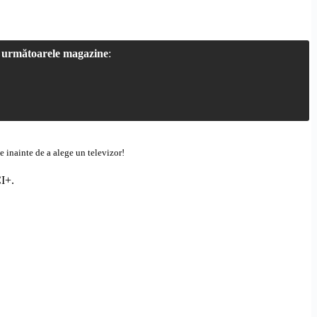
a
următoarele magazine
:
e inainte de a alege un televizor!
I+
.