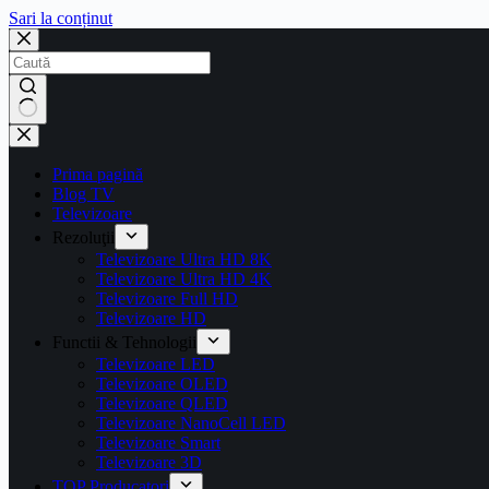
Sari la conținut
Prima pagină
Blog TV
Televizoare
Rezoluţii
Televizoare Ultra HD 8K
Televizoare Ultra HD 4K
Televizoare Full HD
Televizoare HD
Functii & Tehnologii
Televizoare LED
Televizoare OLED
Televizoare QLED
Televizoare NanoCell LED
Televizoare Smart
Televizoare 3D
TOP Producatori