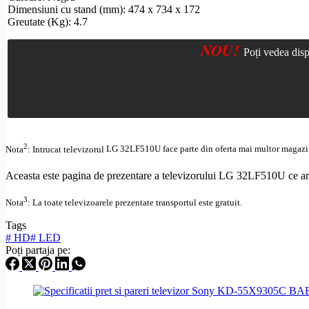
Dimensiuni cu stand (mm): 474 x 734 x 172
Greutate (Kg): 4.7
NOU!
Poți vedea disp
2
Nota
: Intrucat televizorul
LG 32LF510U face parte din oferta mai multor magazine,
Aceasta este pagina de prezentare a televizorului LG 32LF510U ce are 
3
Nota
: La toate televizoarele prezentate transportul este gratuit.
Tags
#
HD
#
LED
Poți partaja pe: