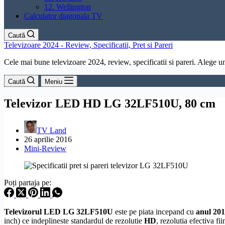
12. Wellington
Calculator diagonala TV
Caută
Televizoare 2024 - Review, Specificatii, Pret si Pareri
Cele mai bune televizoare 2024, review, specificatii si pareri. Alege un 
Caută
Meniu
Televizor LED HD LG 32LF510U, 80 cm
TV Land
26 aprilie 2016
Mini-Review
Poți partaja pe:
Televizorul LED LG 32LF510U
este pe piata incepand cu
anul 20
inch) ce indeplineste standardul de
rezolutie
HD
, rezolutia efectiva fi