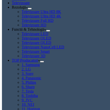
Televizoare
Rezoluţii
Televizoare Ultra HD 8K
Televizoare Ultra HD 4K
Televizoare Full HD
Televizoare HD
Functii & Tehnologii
Televizoare LED
Televizoare OLED
Televizoare QLED
Televizoare NanoCell LED
Televizoare Smart
Televizoare 3D
TOP Producatori
1. Samsung
2. LG
3. Sony
4. Panasonic
5. Philips
6. Sharp
7. Tesla
8. Toshiba
9. JVC
10. NEI
11. Horizon