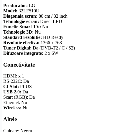
Producator:
LG
Model:
32LF510U
Diagonala ecran:
80 cm / 32 inch
Tehnologie ecran:
Direct LED
Functie
Smart TV
:
Nu
Tehnologie 3D:
Nu
Standard
rezolutie
:
HD
Ready
Rezolutie
efectiva:
1366 x 768
Tuner Digital:
Da (
DVB-T2
/ C / S2)
Difuzoare integrate:
2 x 6W
Conectivitate
HDMI
: x 1
RS-232C
: Da
CI Slot
:
PLUS
USB 2.0:
Da
Scart
(RGB): Da
Ethernet
: Nu
Wireless
:
Nu
Altele
Culoare: Negru