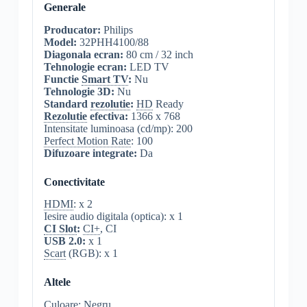
Generale
Producator:
Philips
Model:
32PHH4100/88
Diagonala ecran:
80 cm / 32 inch
Tehnologie ecran:
LED TV
Functie
Smart TV
:
Nu
Tehnologie 3D:
Nu
Standard
rezolutie
:
HD
Ready
Rezolutie
efectiva:
1366 x 768
Intensitate luminoasa (cd/mp): 200
Perfect Motion Rate
: 100
Difuzoare integrate:
Da
Conectivitate
HDMI
: x 2
Iesire audio digitala (optica): x 1
CI Slot
:
CI+
, CI
USB 2.0:
x 1
Scart
(RGB): x 1
Altele
Culoare: Negru