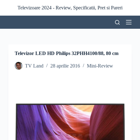
S
Televizoare 2024 - Review, Specificatii, Pret si Pareri
a
r
i
l
a
c
o
n
Televizor LED HD Philips 32PHH4100/88, 80 cm
ț
i
TV Land
28 aprilie 2016
Mini-Review
n
u
t