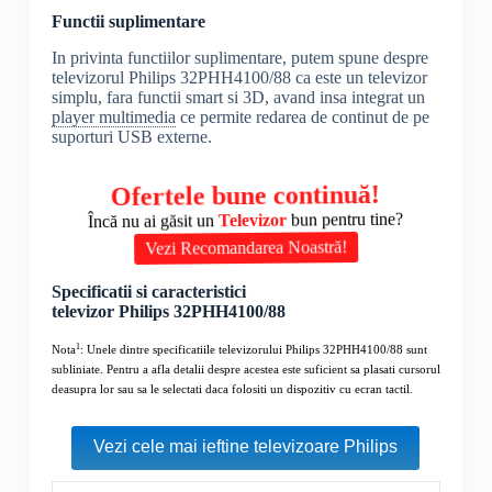
Functii suplimentare
In privinta functiilor suplimentare, putem spune despre
televizorul Philips 32PHH4100/88 ca este un televizor
simplu, fara functii smart si 3D, avand insa integrat un
player multimedia
ce permite redarea de continut de pe
suporturi USB externe.
Ofertele bune continuă!
Încă nu ai găsit un
Televizor
bun pentru tine?
Vezi Recomandarea Noastră!
Specificatii si caracteristici
televizor Philips 32PHH4100/88
1
Nota
: Unele dintre specificatiile televizorului Philips 32PHH4100/88 sunt
subliniate. Pentru a afla detalii despre acestea este suficient sa plasati cursorul
deasupra lor sau sa le selectati daca folositi un dispozitiv cu ecran tactil.
Vezi cele mai ieftine televizoare Philips