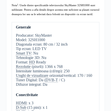
1
Nota
: Unele dintre specificatiile televizorului SkyMaster 32SH1000 sunt
subliniate. Pentru a afla detalii despre acestea este suficient sa plasati cursorul
deasupra lor sau sa le selectati daca folositi un dispozitiv cu ecran tactil.
Generale
Producator: SkyMaster
Model: 32SH1000
Diagonala ecran: 80 cm / 32 inch
Tip ecran: LED TV
Smart TV
: Nu
Tehnologie 3D: Nu
Format:
HD
Ready
Rezolutie
(pixeli): 1366 x 768
Intensitate luminoasa (cd/mp): 250
Unghi de vizualizare
orizontal/vertical: 170 / 160
Tuner Digital: Da (
DVB-T
/ C)
Difuzor integrat: Da
Conectivitate
HDMI
: x 3
D-Sub
(15 pini): x 1