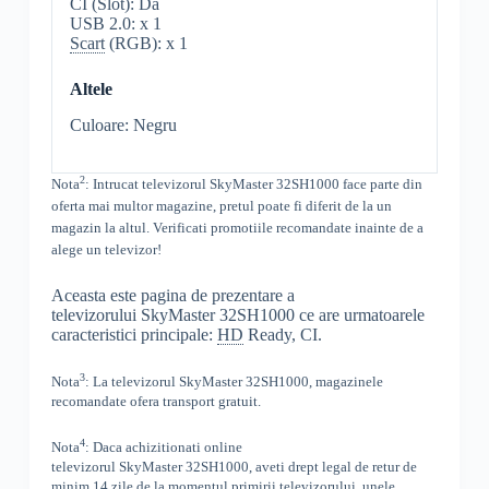
CI (Slot): Da
USB 2.0: x 1
Scart
(RGB): x 1
Altele
Culoare: Negru
2
Nota
: Intrucat televizorul
SkyMaster 32SH1000 face parte din
oferta mai multor magazine, pretul poate fi diferit de la un
magazin la altul
. Verificati promotiile recomandate inainte de a
alege un televizor!
Aceasta este pagina de prezentare a
televizorului SkyMaster 32SH1000 ce are urmatoarele
caracteristici principale:
HD
Ready, CI.
3
Nota
: La televizorul
SkyMaster
32SH1000,
magazinele
recomandate ofera transport gratuit.
4
Nota
: Daca achizitionati online
televizorul
SkyMaster
32SH1000
,
aveti drept legal de retur de
minim 14 zile de la momentul primirii televizorului, unele