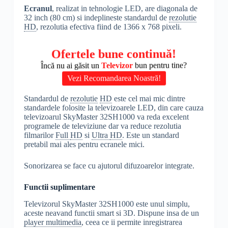
Ecranul
, realizat in tehnologie LED, are diagonala de
32 inch (80 cm) si indeplineste standardul de
rezolutie
HD
, rezolutia efectiva fiind de 1366 x 768 pixeli.
Ofertele bune continuă!
Încă nu ai găsit un
Televizor
bun pentru tine?
Vezi Recomandarea Noastră!
Standardul de
rezolutie
HD
este cel mai mic dintre
standardele folosite la televizoarele LED, din care cauza
televizoarul SkyMaster 32SH1000 va reda excelent
programele de televiziune dar va reduce rezolutia
filmarilor
Full
HD
si
Ultra
HD
. Este un standard
pretabil mai ales pentru ecranele mici.
Sonorizarea se face cu ajutorul difuzoarelor integrate.
Functii suplimentare
Televizorul SkyMaster 32SH1000 este unul simplu,
aceste neavand functii smart si 3D. Dispune insa de un
player multimedia
, ceea ce ii permite inregistrarea