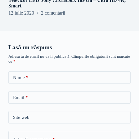
Televizor LED Sony 75XH9505, 189 cm – Ultra HD 4K,
Smart
12 iulie 2020
2 comentarii
Lasă un răspuns
Adresa ta de email nu va fi publicată.
Câmpurile obligatorii sunt marcate
cu
*
Nume
*
Email
*
Site web