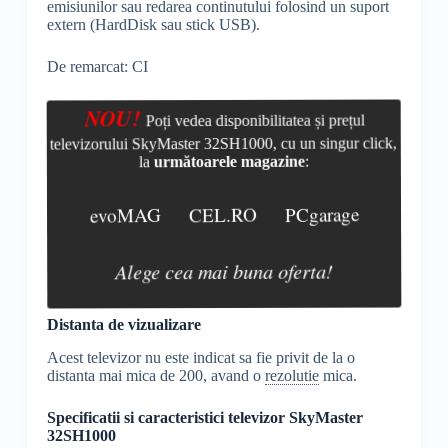
emisiunilor sau redarea continutului folosind un suport
extern (HardDisk sau stick USB).
De remarcat: CI
NOU!
Poți vedea disponibilitatea și prețul
televizorului SkyMaster 32SH1000, cu un singur click,
la
următoarele magazine
:
evoMAG
CEL.RO
PCgarage
Alege cea mai buna oferta!
Distanta de vizualizare
Acest televizor nu este indicat sa fie privit de la o
distanta mai mica de 200, avand o
rezolutie
mica.
Specificatii si caracteristici televizor SkyMaster
32SH1000