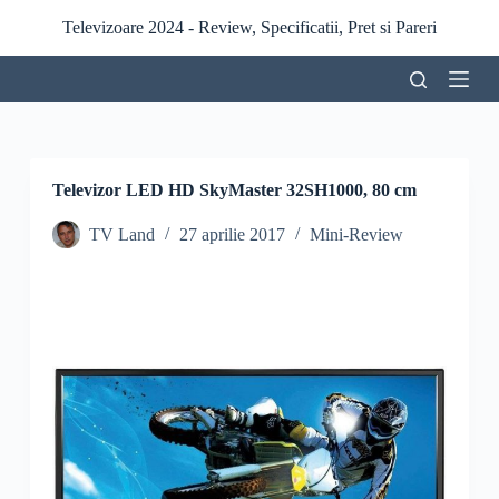
S
Televizoare 2024 - Review, Specificatii, Pret si Pareri
a
r
i
l
a
c
o
n
Televizor LED HD SkyMaster 32SH1000, 80 cm
ț
i
TV Land
27 aprilie 2017
Mini-Review
n
u
t