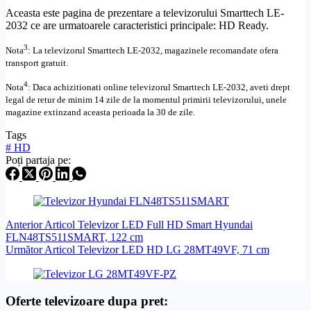
Aceasta este pagina de prezentare a televizorului Smarttech LE-
2032 ce are urmatoarele caracteristici principale:
HD
Ready.
3
Nota
: La televizorul
Smarttech
LE-2032,
magazinele recomandate ofera
transport gratuit.
4
Nota
: Daca achizitionati online televizorul
Smarttech
LE-2032
,
aveti drept
legal de retur de minim 14 zile de la momentul primirii televizorului, unele
magazine extinzand aceasta perioada la 30 de zile.
Tags
#
HD
Poți partaja pe:
Anterior
Articol
Televizor LED Full HD Smart Hyundai
FLN48TS511SMART, 122 cm
Următor
Articol
Televizor LED HD LG 28MT49VF, 71 cm
Oferte televizoare dupa pret: