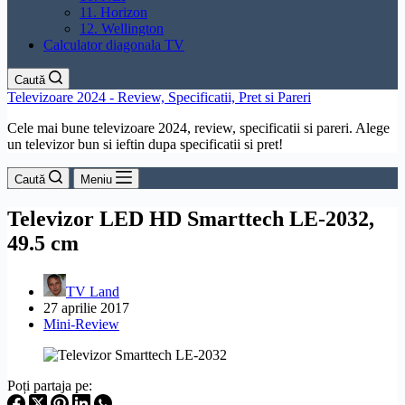
11. Horizon
12. Wellington
Calculator diagonala TV
Caută
Televizoare 2024 - Review, Specificatii, Pret si Pareri
Cele mai bune televizoare 2024, review, specificatii si pareri. Alege
un televizor bun si ieftin dupa specificatii si pret!
Caută
Meniu
Televizor LED HD Smarttech LE-2032,
49.5 cm
TV Land
27 aprilie 2017
Mini-Review
Poți partaja pe: