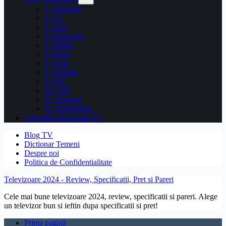
1. Samsung
2. LG
3. Sony
4. Panasonic
5. Philips
6. Sharp
7. Tesla
8. Toshiba
9. JVC
10. NEI
11. Horizon
12. Wellington
Calculator diagonala TV
Blog TV
Dictionar Temeni
Despre noi
Politica de Confidentialitate
Televizoare 2024 - Review, Specificatii, Pret si Pareri
Cele mai bune televizoare 2024, review, specificatii si pareri. Alege
un televizor bun si ieftin dupa specificatii si pret!
Prima pagină