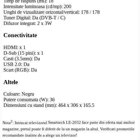
Timp de raspuns (ms): 18
Intensitate luminoasa (cd/mp): 200
Unghi de vizualizare
orizontal/vertical: 178 / 178
Tuner Digital: Da (
DVB-T
/ C)
Difuzor integrat: 2 x 3W
Conectivitate
HDMI
: x 1
D-Sub
(15 pini): x 1
Casti (3.5mm): Da
USB 2.0: Da
Scart
(RGB): Da
Altele
Culoare: Negru
Putere consumata (W): 36
Dimensiuni cu stand (mm): 464 x 306 x 165.5
2
Nota
: Intrucat televizorul
Smarttech LE-2032 face parte din oferta mai multor
magazine, pretul poate fi diferit de la un magazin la altul
. Verificati promotiile
recomandate inainte de a alege un televizor!