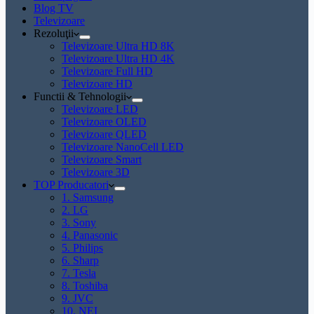
Blog TV
Televizoare
Rezoluţii
Televizoare Ultra HD 8K
Televizoare Ultra HD 4K
Televizoare Full HD
Televizoare HD
Functii & Tehnologii
Televizoare LED
Televizoare OLED
Televizoare QLED
Televizoare NanoCell LED
Televizoare Smart
Televizoare 3D
TOP Producatori
1. Samsung
2. LG
3. Sony
4. Panasonic
5. Philips
6. Sharp
7. Tesla
8. Toshiba
9. JVC
10. NEI