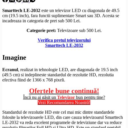
Smarttech
LE-2032
este un televizor LED cu diagonala de 49.5
cm (19.5 inch), fara functii suplimentare Smart sau 3D. Acesta se
incadreaza in categoria de pret sub 500 Lei.
Categorie pret:
Televizoare sub 500 Lei.
Verifica pretul televizorului
Smarttech LE-2032
Imagine
Ecranul
, realizat in tehnologie LED, are diagonala de 19.5 inch
(49.5 cm) si indeplineste standardul de
rezolutie
HD
, rezolutia
efectiva fiind de 1366 x 768 pixeli.
Ofertele bune continuă!
Încă nu ai găsit un
Televizor
bun pentru tine?
Vezi Recomandarea Noastră!
Standardul de
rezolutie
HD
este cel mai mic dintre standardele
folosite la televizoarele LED, din care cauza televizoarul Smarttech
LE-2032 va reda excelent programele de televiziune dar va reduce
rezolutia filmarilor
Full
HD
si
Ultra
HD
. Este un standard pretabil