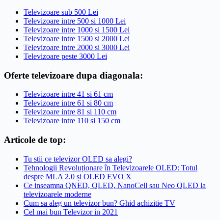
Televizoare sub 500 Lei
Televizoare intre 500 si 1000 Lei
Televizoare intre 1000 si 1500 Lei
Televizoare intre 1500 si 2000 Lei
Televizoare intre 2000 si 3000 Lei
Televizoare peste 3000 Lei
Oferte televizoare dupa diagonala:
Televizoare intre 41 si 61 cm
Televizoare intre 61 si 80 cm
Televizoare intre 81 si 110 cm
Televizoare intre 110 si 150 cm
Articole de top:
Tu stii ce televizor OLED sa alegi?
Tehnologii Revoluționare în Televizoarele OLED: Totul
despre MLA 2.0 și OLED EVO X
Ce inseamna QNED, QLED, NanoCell sau Neo QLED la
televizoarele moderne
Cum sa aleg un televizor bun? Ghid achizitie TV
Cel mai bun Televizor in 2021