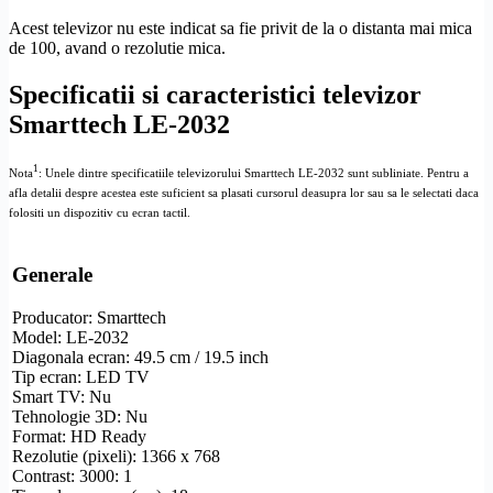
Acest televizor nu este indicat sa fie privit de la o distanta mai mica
de 100, avand o
rezolutie
mica.
Specificatii si caracteristici televizor
Smarttech LE-2032
1
Nota
: Unele dintre specificatiile televizorului Smarttech LE-2032 sunt subliniate. Pentru a
afla detalii despre acestea este suficient sa plasati cursorul deasupra lor sau sa le selectati daca
folositi un dispozitiv cu ecran tactil.
Generale
Producator: Smarttech
Model: LE-2032
Diagonala ecran: 49.5 cm / 19.5 inch
Tip ecran: LED TV
Smart TV
: Nu
Tehnologie 3D: Nu
Format:
HD
Ready
Rezolutie
(pixeli): 1366 x 768
Contrast: 3000: 1