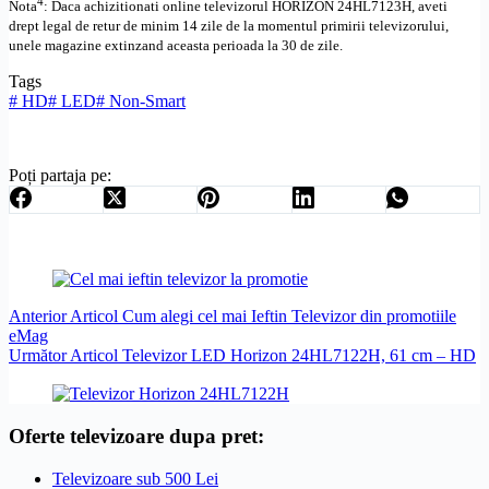
4
Nota
: Daca achizitionati online televizorul
HORIZON
24HL7123H
,
aveti
drept legal de retur de minim 14 zile de la momentul primirii televizorului,
unele magazine extinzand aceasta perioada la 30 de zile.
Tags
#
HD
#
LED
#
Non-Smart
Poți partaja pe:
Anterior
Articol
Cum alegi cel mai Ieftin Televizor din promotiile
eMag
Următor
Articol
Televizor LED Horizon 24HL7122H, 61 cm – HD
Oferte televizoare dupa pret:
Televizoare sub 500 Lei