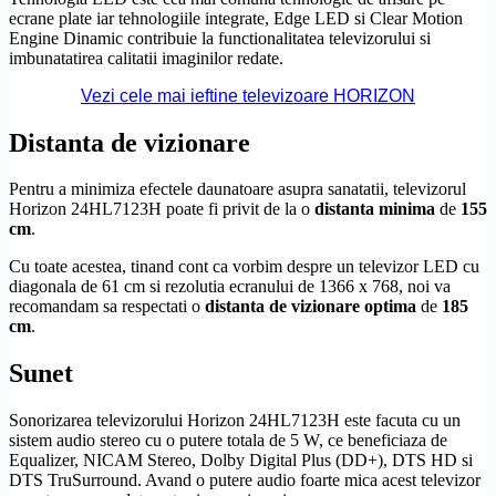
ecrane plate iar tehnologiile integrate,
Edge LED
si Clear Motion
Engine Dinamic contribuie la functionalitatea televizorului si
imbunatatirea calitatii imaginilor redate.
Vezi cele mai ieftine televizoare HORIZON
Distanta de vizionare
Pentru a minimiza efectele daunatoare asupra sanatatii, televizorul
Horizon 24HL7123H poate fi privit de la o
distanta minima
de
155
cm
.
Cu toate acestea, tinand cont ca vorbim despre un televizor LED cu
diagonala de 61 cm si rezolutia ecranului de 1366 x 768, noi va
recomandam sa respectati o
distanta de vizionare optima
de
185
cm
.
Sunet
Sonorizarea televizorului Horizon 24HL7123H este facuta cu un
sistem audio stereo cu o putere totala de 5 W, ce beneficiaza de
Equalizer, NICAM Stereo,
Dolby
Digital Plus (DD+),
DTS
HD
si
DTS
TruSurround. Avand o putere audio foarte mica acest televizor