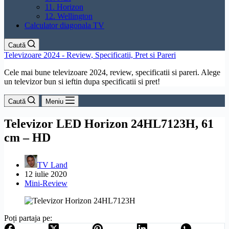
11. Horizon
12. Wellington
Calculator diagonala TV
Caută
Televizoare 2024 - Review, Specificatii, Pret si Pareri
Cele mai bune televizoare 2024, review, specificatii si pareri. Alege
un televizor bun si ieftin dupa specificatii si pret!
Caută
Meniu
Televizor LED Horizon 24HL7123H, 61
cm – HD
TV Land
12 iulie 2020
Mini-Review
Poți partaja pe: