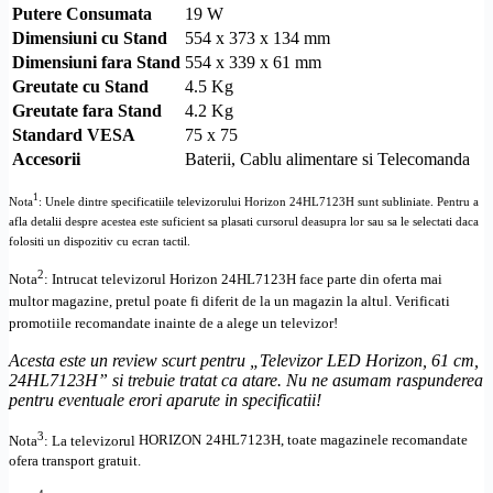
Putere Consumata
19 W
Dimensiuni cu Stand
554 x 373 x 134 mm
Dimensiuni fara Stand
554 x 339 x 61 mm
Greutate cu Stand
4.5 Kg
Greutate fara Stand
4.2 Kg
Standard
VESA
75 x 75
Accesorii
Baterii, Cablu alimentare si Telecomanda
1
Nota
: Unele dintre specificatiile televizorului
Horizon 24HL7123H
sunt subliniate. Pentru a
afla detalii despre acestea este suficient sa plasati cursorul deasupra lor sau sa le selectati daca
folositi un dispozitiv cu ecran tactil.
2
Nota
: Intrucat televizorul
Horizon 24HL7123H
face parte din oferta mai
multor magazine, pretul poate fi diferit de la un magazin la altul
. Verificati
promotiile recomandate inainte de a alege un televizor!
Acesta este un review scurt pentru „
Televizor LED Horizon, 61 cm,
24HL7123H
” si trebuie tratat ca atare. Nu ne asumam raspunderea
pentru eventuale erori aparute in specificatii!
3
Nota
: La televizorul
HORIZON
24HL7123H, toate
magazinele recomandate
ofera transport gratuit.