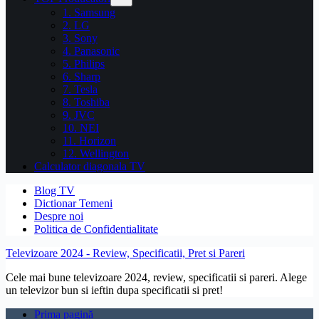
1. Samsung
2. LG
3. Sony
4. Panasonic
5. Philips
6. Sharp
7. Tesla
8. Toshiba
9. JVC
10. NEI
11. Horizon
12. Wellington
Calculator diagonala TV
Blog TV
Dictionar Temeni
Despre noi
Politica de Confidentialitate
Televizoare 2024 - Review, Specificatii, Pret si Pareri
Cele mai bune televizoare 2024, review, specificatii si pareri. Alege
un televizor bun si ieftin dupa specificatii si pret!
Prima pagină