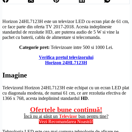
Horizon 24HL7123H este un televizor LED cu ecran plat de 61 cm,
ce face parte din oferta TV 2017-2018. Acesta indeplineste
standardul de
rezolutie
HD
, are puterea audio de 5 W si vine la
pachet cu baterii, cablu de alimentare si telecomanda.
Categorie pret:
Televizoare intre 500 si 1000 Lei.
Verifica pretul televizorului
Horizon 24HL7123H
Imagine
Televizorul Horizon 24HL7123H este echipat cu un
ecran LED
plat
cu diagonala modesta, de numai 61 cm, ce are rezolutia efectiva de
1366 x 768, acesta indeplinind standardul
HD
.
Ofertele bune continuă!
Încă nu ai găsit un
Televizor
bun pentru tine?
Vezi Recomandarea Noastră!
Tehnologia LED este cea mai comuna tehnologie de afisare pe