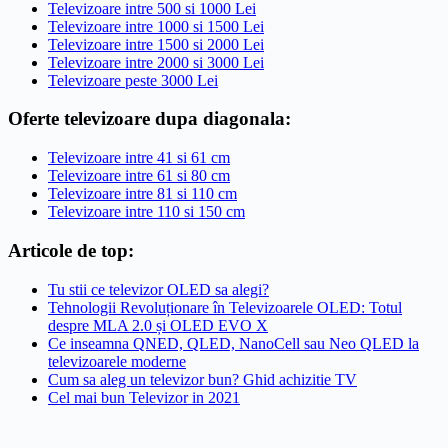
Televizoare intre 500 si 1000 Lei
Televizoare intre 1000 si 1500 Lei
Televizoare intre 1500 si 2000 Lei
Televizoare intre 2000 si 3000 Lei
Televizoare peste 3000 Lei
Oferte televizoare dupa diagonala:
Televizoare intre 41 si 61 cm
Televizoare intre 61 si 80 cm
Televizoare intre 81 si 110 cm
Televizoare intre 110 si 150 cm
Articole de top:
Tu stii ce televizor OLED sa alegi?
Tehnologii Revoluționare în Televizoarele OLED: Totul
despre MLA 2.0 și OLED EVO X
Ce inseamna QNED, QLED, NanoCell sau Neo QLED la
televizoarele moderne
Cum sa aleg un televizor bun? Ghid achizitie TV
Cel mai bun Televizor in 2021