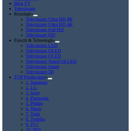
Blog TV
Televizoare
Rezoluţii
Televizoare Ultra HD 8K
Televizoare Ultra HD 4K
Televizoare Full HD
Televizoare HD
Functii & Tehnologii
Televizoare LED
Televizoare OLED
Televizoare QLED
Televizoare NanoCell LED
Televizoare Smart
Televizoare 3D
TOP Producatori
1. Samsung
2. LG
3. Sony
4. Panasonic
5. Philips
6. Sharp
7. Tesla
8. Toshiba
9. JVC
10. NEI