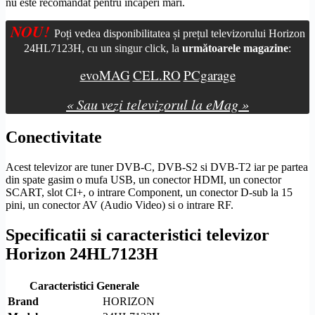
nu este recomandat pentru incaperi mari.
NOU!
Poți vedea disponibilitatea și prețul televizorului Horizon
24HL7123H, cu un singur click, la
următoarele magazine
:
evoMAG
CEL.RO
PCgarage
« Sau vezi televizorul la eMag »
Conectivitate
Acest televizor are tuner
DVB-C
,
DVB-S2
si
DVB-T2
iar pe partea
din spate gasim o mufa USB, un conector
HDMI
, un conector
SCART
,
slot CI
+, o intrare
Component
, un conector
D-sub
la 15
pini, un conector AV (Audio Video) si o intrare RF.
Specificatii si caracteristici televizor
Horizon 24HL7123H
Caracteristici Generale
Brand
HORIZON