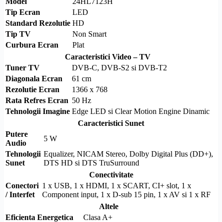
Model
24HL7123H
Tip Ecran
LED
Standard
Rezolutie
HD
Tip TV
Non Smart
Curbura Ecran
Plat
Caracteristici Video – TV
Tuner TV
DVB-C
,
DVB-S2
si
DVB-T2
Diagonala Ecran
61 cm
Rezolutie
Ecran
1366 x 768
Rata Refres Ecran
50 Hz
Tehnologii Imagine
Edge LED
si Clear Motion Engine Dinamic
Caracteristici Sunet
Putere
5 W
Audio
Tehnologii
Equalizer, NICAM Stereo,
Dolby
Digital Plus (DD+),
Sunet
DTS
HD
si
DTS
TruSurround
Conectivitate
Conectori
1 x USB, 1 x
HDMI
, 1 x
SCART
,
CI+
slot, 1 x
/ Interfet
Component
input, 1 x
D-sub
15 pin, 1 x AV si 1 x RF
Altele
Eficienta Energetica
Clasa A+