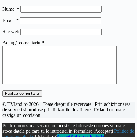
Nume
*
Email
*
Site web
Adaugă comentariu
*
Publică comentariul
© TVland.ro 2026 - Toate drepturile rezervate | Prin achizitionarea
de servicii si produse prin link-urile de afiliere, TVland.ro poate
castiga un comision.
Pentru furnizarea serviciilor, acest site folosește cookies si poate
stoca datele pe care tu le introduci in formulare. Acceptați
Politica de
confidentialitate
TVland.ro?
Accept
Refuză și Închide