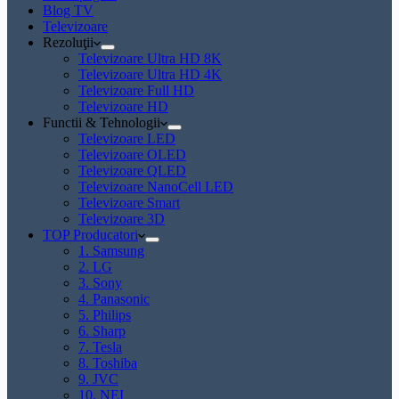
Blog TV
Televizoare
Rezoluţii
Televizoare Ultra HD 8K
Televizoare Ultra HD 4K
Televizoare Full HD
Televizoare HD
Functii & Tehnologii
Televizoare LED
Televizoare OLED
Televizoare QLED
Televizoare NanoCell LED
Televizoare Smart
Televizoare 3D
TOP Producatori
1. Samsung
2. LG
3. Sony
4. Panasonic
5. Philips
6. Sharp
7. Tesla
8. Toshiba
9. JVC
10. NEI