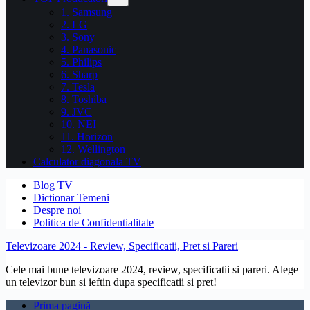
1. Samsung
2. LG
3. Sony
4. Panasonic
5. Philips
6. Sharp
7. Tesla
8. Toshiba
9. JVC
10. NEI
11. Horizon
12. Wellington
Calculator diagonala TV
Blog TV
Dictionar Temeni
Despre noi
Politica de Confidentialitate
Televizoare 2024 - Review, Specificatii, Pret si Pareri
Cele mai bune televizoare 2024, review, specificatii si pareri. Alege
un televizor bun si ieftin dupa specificatii si pret!
Prima pagină