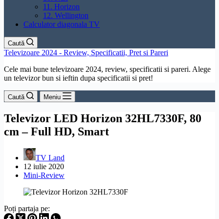
11. Horizon
12. Wellington
Calculator diagonala TV
Caută
Televizoare 2024 - Review, Specificatii, Pret si Pareri
Cele mai bune televizoare 2024, review, specificatii si pareri. Alege
un televizor bun si ieftin dupa specificatii si pret!
Caută
Meniu
Televizor LED Horizon 32HL7330F, 80
cm – Full HD, Smart
TV Land
12 iulie 2020
Mini-Review
Poți partaja pe: