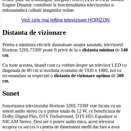
Engine Dinamic contribuie la functionalitatea televizorului si
imbunatatirea calitatii imaginilor redate.
Vezi cele mai ieftine televizoare HORIZON
Distanta de vizionare
Pentru a minimiza efectele daunatoare asupra sanatatii, televizorul
Horizon 32HL7330F poate fi privit de la o
distanta minima
de
140
cm
.
Cu toate acestea, tinand cont ca vorbim despre un televizor LED cu
diagonala de 80 cm si rezolutia ecranului de 1920 x 1080, noi va
recomandam sa respectati o
distanta de vizionare optima
de
200
cm
.
Sunet
Sonorizarea televizorului Horizon 32HL7330F este facuta cu un
sistem audio stereo cu o putere totala de 12 W, ce beneficiaza de
Dolby
Digital Plus,
DTS
TruSurround,
DTS
HD
, Equalizer si
NICAM Stereo. Desi are o putere audio mica, acest televizor
acopera cu succes o camera de dimensiuni medii dar fara a avea