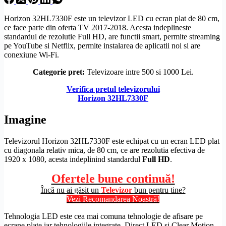
Horizon 32HL7330F este un televizor LED cu ecran plat de 80 cm,
ce face parte din oferta TV 2017-2018. Acesta indeplineste
standardul de
rezolutie
Full
HD
, are functii smart, permite streaming
pe YouTube si Netflix, permite instalarea de aplicatii noi si are
conexiune
Wi-Fi
.
Categorie pret:
Televizoare intre 500 si 1000 Lei.
Verifica pretul televizorului
Horizon 32HL7330F
Imagine
Televizorul Horizon 32HL7330F este echipat cu un
ecran LED
plat
cu diagonala relativ mica, de 80 cm, ce are rezolutia efectiva de
1920 x 1080, acesta indeplinind standardul
Full
HD
.
Ofertele bune continuă!
Încă nu ai găsit un
Televizor
bun pentru tine?
Vezi Recomandarea Noastră!
Tehnologia LED este cea mai comuna tehnologie de afisare pe
ecrane plate iar tehnologiile integrate,
Direct LED
si Clear Motion