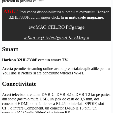
pretentii in privinta calitatii.
NOU!
Poți vedea disponibilitatea și prețul televizorului Horizon
32HL7330F, cu un singur click, la
următoarele magazine
:
evoMAG
CEL.RO
PCgarage
« Sau vezi televizorul la eMag »
Smart
Horizon 32HL7330F este un
smart TV
.
Acesta permite streaming online avand preinstalate aplicatiile pentru
YouTube si Netflix si are conexiune
wireless
Wi-Fi
.
Conectivitate
Acest televizor are tuner
DVB-C
,
DVB-S2
si
DVB-T2
iar pe partea
din spate gasim o mufa USB, un jack de casti de 3,5 mm, doi
conectori
HDMI
, o mufa de retea
RJ-45
, o interfata
S/PDIF
,
slot
CI
+, o intrare
Component
, un conector
D-sub
la 15 pini, un
conector AV (Audio Video) si o intrare RF.