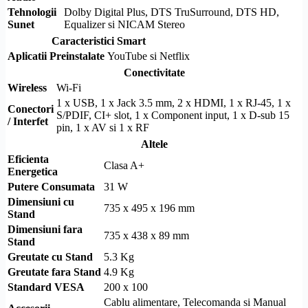
Tehnologii
Dolby
Digital Plus,
DTS
TruSurround,
DTS
HD
,
Sunet
Equalizer si NICAM Stereo
Caracteristici Smart
Aplicatii Preinstalate
YouTube si Netflix
Conectivitate
Wireless
Wi-Fi
1 x USB, 1 x Jack 3.5 mm, 2 x
HDMI
, 1 x
RJ-45
, 1 x
Conectori
S/PDIF
,
CI+
slot, 1 x
Component
input, 1 x
D-sub
15
/ Interfet
pin, 1 x AV si 1 x RF
Altele
Eficienta
Clasa A+
Energetica
Putere Consumata
31 W
Dimensiuni cu
735 x 495 x 196 mm
Stand
Dimensiuni fara
735 x 438 x 89 mm
Stand
Greutate cu Stand
5.3 Kg
Greutate fara Stand
4.9 Kg
Standard
VESA
200 x 100
Cablu alimentare, Telecomanda si Manual