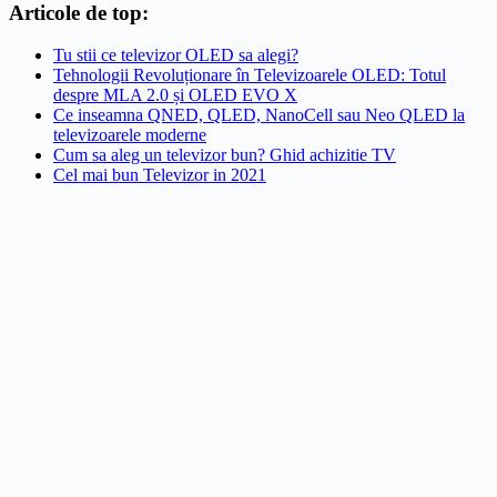
Articole de top:
Tu stii ce televizor OLED sa alegi?
Tehnologii Revoluționare în Televizoarele OLED: Totul
despre MLA 2.0 și OLED EVO X
Ce inseamna QNED, QLED, NanoCell sau Neo QLED la
televizoarele moderne
Cum sa aleg un televizor bun? Ghid achizitie TV
Cel mai bun Televizor in 2021