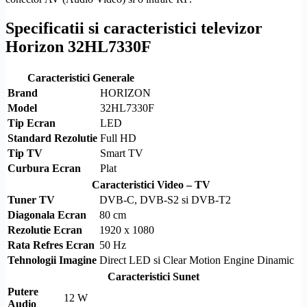
Specificatii si caracteristici televizor
Horizon 32HL7330F
Caracteristici Generale
Brand
HORIZON
Model
32HL7330F
Tip Ecran
LED
Standard
Rezolutie
Full
HD
Tip TV
Smart TV
Curbura Ecran
Plat
Caracteristici Video – TV
Tuner TV
DVB-C
,
DVB-S2
si
DVB-T2
Diagonala Ecran
80 cm
Rezolutie
Ecran
1920 x 1080
Rata Refres Ecran
50 Hz
Tehnologii Imagine
Direct LED
si Clear Motion Engine Dinamic
Caracteristici Sunet
Putere
12 W
Audio