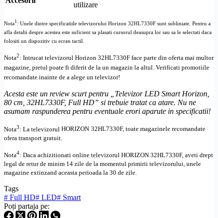
Accesorii
utilizare
1
Nota
: Unele dintre specificatiile televizorului
Horizon 32HL7330F
sunt subliniate. Pentru a
afla detalii despre acestea este suficient sa plasati cursorul deasupra lor sau sa le selectati daca
folositi un dispozitiv cu ecran tactil.
2
Nota
: Intrucat televizorul
Horizon 32HL7330F
face parte din oferta mai multor
magazine, pretul poate fi diferit de la un magazin la altul
. Verificati promotiile
recomandate inainte de a alege un televizor!
Acesta este un review scurt pentru „
Televizor LED Smart Horizon,
80 cm, 32HL7330F,
Full
HD
” si trebuie tratat ca atare. Nu ne
asumam raspunderea pentru eventuale erori aparute in specificatii!
3
Nota
: La televizorul
HORIZON
32HL7330F, toate
magazinele recomandate
ofera transport gratuit.
4
Nota
: Daca achizitionati online televizorul
HORIZON
32HL7330F
,
aveti drept
legal de retur de minim 14 zile de la momentul primirii televizorului, unele
magazine extinzand aceasta perioada la 30 de zile.
Tags
#
Full HD
#
LED
#
Smart
Poți partaja pe: