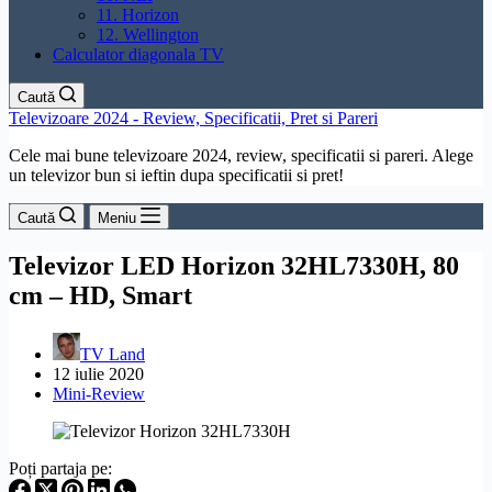
11. Horizon
12. Wellington
Calculator diagonala TV
Caută
Televizoare 2024 - Review, Specificatii, Pret si Pareri
Cele mai bune televizoare 2024, review, specificatii si pareri. Alege
un televizor bun si ieftin dupa specificatii si pret!
Caută
Meniu
Televizor LED Horizon 32HL7330H, 80
cm – HD, Smart
TV Land
12 iulie 2020
Mini-Review
Poți partaja pe: