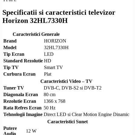
Specificatii si caracteristici televizor
Horizon 32HL7330H
Caracteristici Generale
Brand
HORIZON
Model
32HL7330H
Tip Ecran
LED
Standard
Rezolutie
HD
Tip TV
Smart TV
Curbura Ecran
Plat
Caracteristici Video – TV
Tuner TV
DVB-C
,
DVB-S2
si
DVB-T2
Diagonala Ecran
80 cm
Rezolutie
Ecran
1366 x 768
Rata Refres Ecran
50 Hz
Tehnologii Imagine
Direct LED
si Clear Motion Engine Dinamic
Caracteristici Sunet
Putere
12 W
Audio