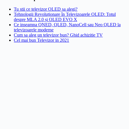
Tu stii ce televizor OLED sa alegi?
Tehnologii Revoluționare în Televizoarele OLED: Totul
despre MLA 2.0 și OLED EVO X
Ce inseamna QNED, QLED, NanoCell sau Neo QLED la
televizoarele moderne
Cum sa aleg un televizor bun? Ghid achizitie TV
Cel mai bun Televizor in 2021