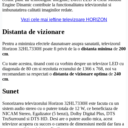
Engine Dinamic contribuie la functionalitatea televizorului si
imbunatatirea calitatii imaginilor redate.
Vezi cele mai ieftine televizoare HORIZON
Distanta de vizionare
Pentru a minimiza efectele daunatoare asupra sanatatii, televizorul
Horizon 32HL7330H poate fi privit de la o
distanta minima
de
200
cm
.
Cu toate acestea, tinand cont ca vorbim despre un televizor LED cu
diagonala de 80 cm si rezolutia ecranului de 1366 x 768, noi va
recomandam sa respectati o
distanta de vizionare optima
de
240
cm
.
Sunet
Sonorizarea televizorului Horizon 32HL7330H este facuta cu un
sistem audio stereo cu o putere totala de 12 W, ce beneficiaza de
NICAM Stereo, Egalizator (5 benzi),
Dolby
Digital Plus,
DTS
TruSurround si
DTS
HD
. Desi are o putere audio mica, acest
televizor acopera cu succes o camera de dimensiuni medii dar fara a