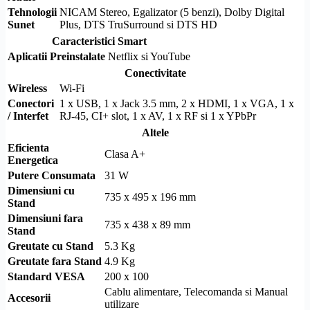
Tehnologii
NICAM Stereo, Egalizator (5 benzi),
Dolby
Digital
Sunet
Plus,
DTS
TruSurround si
DTS
HD
Caracteristici Smart
Aplicatii Preinstalate
Netflix si YouTube
Conectivitate
Wireless
Wi-Fi
Conectori
1 x USB, 1 x Jack 3.5 mm, 2 x
HDMI
, 1 x VGA, 1 x
/ Interfet
RJ-45
,
CI+
slot, 1 x AV, 1 x RF si 1 x
YPbPr
Altele
Eficienta
Clasa A+
Energetica
Putere Consumata
31 W
Dimensiuni cu
735 x 495 x 196 mm
Stand
Dimensiuni fara
735 x 438 x 89 mm
Stand
Greutate cu Stand
5.3 Kg
Greutate fara Stand
4.9 Kg
Standard
VESA
200 x 100
Cablu alimentare, Telecomanda si Manual
Accesorii
utilizare