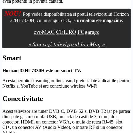
avea pretentii in privinta calitatii.
NOU!
Poți vedea disponibilitatea și prețul televizorului Horizon
32HL7330H, cu un singur click, la
următoarele magazine
:
evoMAG
CEL.RO
PCgarage
« Sau vezi televizorul la eMag »
Smart
Horizon 32HL7330H este un
smart TV
.
Acesta permite streaming online avand preinstalate aplicatiile pentru
Netflix si YouTube si are conexiune
wireless
Wi-Fi
.
Conectivitate
Acest televizor are tuner
DVB-C
,
DVB-S2
si
DVB-T2
iar pe partea
din spate gasim o mufa USB, un jack de casti de 3,5 mm, doi
conectori
HDMI
, un conector VGA, o mufa de retea
RJ-45
,
slot
CI
+, un conector AV (Audio Video), o intrare RF si un conector
YPbPr
.