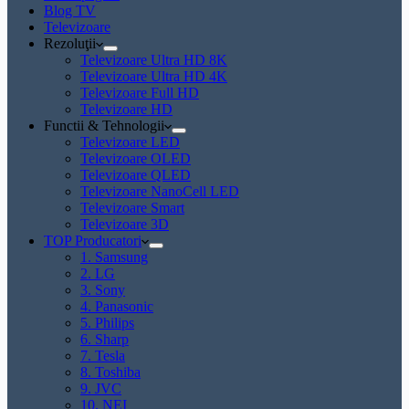
Blog TV
Televizoare
Rezoluţii
Televizoare Ultra HD 8K
Televizoare Ultra HD 4K
Televizoare Full HD
Televizoare HD
Functii & Tehnologii
Televizoare LED
Televizoare OLED
Televizoare QLED
Televizoare NanoCell LED
Televizoare Smart
Televizoare 3D
TOP Producatori
1. Samsung
2. LG
3. Sony
4. Panasonic
5. Philips
6. Sharp
7. Tesla
8. Toshiba
9. JVC
10. NEI