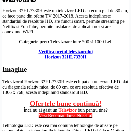
Horizon 32HL7330H este un televizor LED cu ecran plat de 80 cm,
ce face parte din oferta TV 2017-2018. Acesta indeplineste
standardul de
rezolutie
HD
, are functii smart, permite streaming pe
Netflix si YouTube, permite instalarea de aplicatii noi si are
conexiune
Wi-Fi
.
Categorie pret:
Televizoare intre 500 si 1000 Lei.
Verifica pretul televizorului
Horizon 32HL7330H
Imagine
Televizorul Horizon 32HL7330H este echipat cu un
ecran LED
plat
cu diagonala relativ mica, de 80 cm, ce are rezolutia efectiva de
1366 x 768, acesta indeplinind standardul
HD
.
Ofertele bune continuă!
Încă nu ai găsit un
Televizor
bun pentru tine?
Vezi Recomandarea Noastră!
Tehnologia LED este cea mai comuna tehnologie de afisare pe
ecrane plate iar tehnologiile integrate,
Direct LED
si Clear Motion