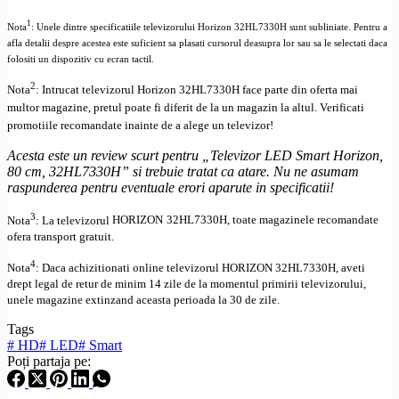
1
Nota
: Unele dintre specificatiile televizorului
Horizon 32HL7330H
sunt subliniate. Pentru a
afla detalii despre acestea este suficient sa plasati cursorul deasupra lor sau sa le selectati daca
folositi un dispozitiv cu ecran tactil.
2
Nota
: Intrucat televizorul
Horizon 32HL7330H
face parte din oferta mai
multor magazine, pretul poate fi diferit de la un magazin la altul
. Verificati
promotiile recomandate inainte de a alege un televizor!
Acesta este un review scurt pentru „
Televizor LED Smart Horizon,
80 cm, 32HL7330H
” si trebuie tratat ca atare. Nu ne asumam
raspunderea pentru eventuale erori aparute in specificatii!
3
Nota
: La televizorul
HORIZON
32HL7330H, toate
magazinele recomandate
ofera transport gratuit.
4
Nota
: Daca achizitionati online televizorul
HORIZON
32HL7330H
,
aveti
drept legal de retur de minim 14 zile de la momentul primirii televizorului,
unele magazine extinzand aceasta perioada la 30 de zile.
Tags
#
HD
#
LED
#
Smart
Poți partaja pe: