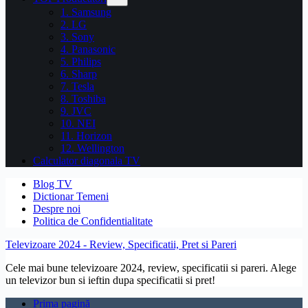
1. Samsung
2. LG
3. Sony
4. Panasonic
5. Philips
6. Sharp
7. Tesla
8. Toshiba
9. JVC
10. NEI
11. Horizon
12. Wellington
Calculator diagonala TV
Blog TV
Dictionar Temeni
Despre noi
Politica de Confidentialitate
Televizoare 2024 - Review, Specificatii, Pret si Pareri
Cele mai bune televizoare 2024, review, specificatii si pareri. Alege
un televizor bun si ieftin dupa specificatii si pret!
Prima pagină