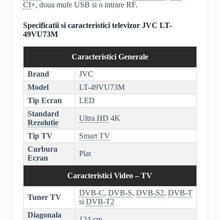
CI
+, doua mufe USB si o intrare RF.
Specificatii si caracteristici televizor JVC LT-
49VU73M
Caracteristici Generale
Brand
JVC
Model
LT-49VU73M
Tip Ecran
LED
Standard
Ultra
HD
4K
Rezolutie
Tip TV
Smart TV
Curbura
Plat
Ecran
Caracteristici Video – TV
DVB-C
,
DVB-S
,
DVB-S2
,
DVB-T
Tuner TV
si
DVB-T2
Diagonala
124 cm