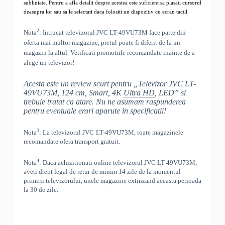
subliniate. Pentru a afla detalii despre acestea este suficient sa plasati cursorul
deasupra lor sau sa le selectati daca folositi un dispozitiv cu ecran tactil.
2
Nota
: Intrucat televizorul
JVC LT-49VU73M
face parte din
oferta mai multor magazine, pretul poate fi diferit de la un
magazin la altul
. Verificati promotiile recomandate inainte de a
alege un televizor!
Acesta este un review scurt pentru „
Televizor JVC LT-
49VU73M, 124 cm, Smart, 4K
Ultra
HD
, LED
” si
trebuie tratat ca atare. Nu ne asumam raspunderea
pentru eventuale erori aparute in specificatii!
3
Nota
: La televizorul
JVC
LT-49VU73M, toate
magazinele
recomandate ofera transport gratuit.
4
Nota
: Daca achizitionati online televizorul
JVC
LT-49VU73M
,
aveti drept legal de retur de minim 14 zile de la momentul
primirii televizorului, unele magazine extinzand aceasta perioada
la 30 de zile.