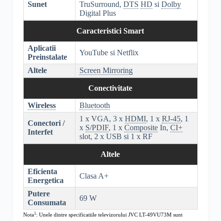
Sunet
TruSurround,
DTS
HD
si
Dolby
Digital Plus
Caracteristici Smart
Aplicatii
YouTube si Netflix
Preinstalate
Altele
Screen Mirroring
Conectivitate
Wireless
Bluetooth
1 x VGA, 3 x
HDMI
, 1 x
RJ-45
, 1
Conectori /
x
S/PDIF
, 1 x
Composite
In,
CI+
Interfet
slot, 2 x USB si 1 x RF
Altele
Eficienta
Clasa A+
Energetica
Putere
69 W
Consumata
1
Nota
: Unele dintre specificatiile televizorului
JVC LT-49VU73M
sunt