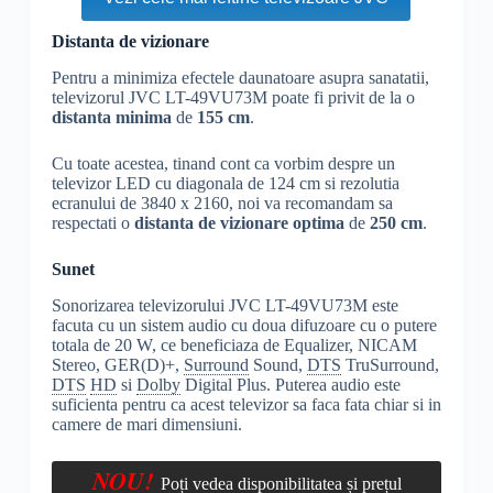
Distanta de vizionare
Pentru a minimiza efectele daunatoare asupra sanatatii,
televizorul JVC LT-49VU73M poate fi privit de la o
distanta minima
de
155 cm
.
Cu toate acestea, tinand cont ca vorbim despre un
televizor LED cu diagonala de 124 cm si rezolutia
ecranului de 3840 x 2160, noi va recomandam sa
respectati o
distanta de vizionare optima
de
250 cm
.
Sunet
Sonorizarea televizorului JVC LT-49VU73M este
facuta cu un sistem audio cu doua difuzoare cu o putere
totala de 20 W, ce beneficiaza de Equalizer, NICAM
Stereo, GER(D)+,
Surround
Sound,
DTS
TruSurround,
DTS
HD
si
Dolby
Digital Plus. Puterea audio este
suficienta pentru ca acest televizor sa faca fata chiar si in
camere de mari dimensiuni.
NOU!
Poți vedea disponibilitatea și prețul