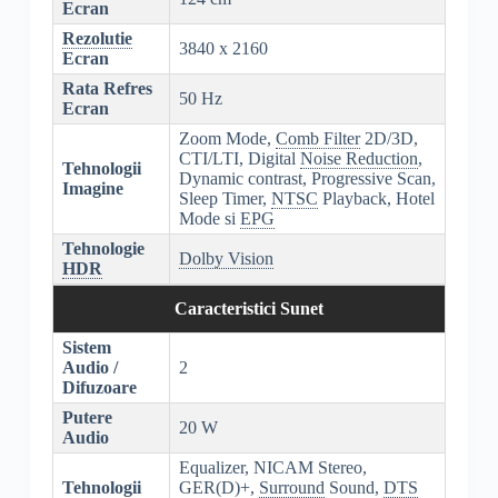
Ecran
Rezolutie
3840 x 2160
Ecran
Rata Refres
50 Hz
Ecran
Zoom Mode,
Comb Filter
2D/3D,
CTI/LTI, Digital
Noise Reduction
,
Tehnologii
Dynamic contrast, Progressive Scan,
Imagine
Sleep Timer,
NTSC
Playback, Hotel
Mode si
EPG
Tehnologie
Dolby Vision
HDR
Caracteristici Sunet
Sistem
Audio /
2
Difuzoare
Putere
20 W
Audio
Equalizer, NICAM Stereo,
Tehnologii
GER(D)+,
Surround
Sound,
DTS