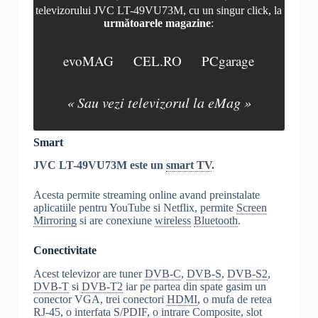
televizorului JVC LT-49VU73M, cu un singur click, la
următoarele magazine
:
evoMAG
CEL.RO
PCgarage
« Sau vezi televizorul la eMag »
Smart
JVC LT-49VU73M este un
smart TV
.
Acesta permite streaming online avand preinstalate
aplicatiile pentru YouTube si Netflix, permite
Screen
Mirroring
si are conexiune
wireless
Bluetooth
.
Conectivitate
Acest televizor are tuner
DVB-C
,
DVB-S
,
DVB-S2
,
DVB-T
si
DVB-T2
iar pe partea din spate gasim un
conector VGA, trei conectori
HDMI
, o mufa de retea
RJ-45
, o interfata
S/PDIF
, o intrare
Composite
,
slot