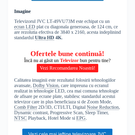
Imagine
Televizorul JVC LT-49VU73M este echipat cu un
ecran LED
plat cu diagonala generoasa, de 124 cm, ce
are rezolutia efectiva de 3840 x 2160, acesta indeplinind
standardul
Ultra
HD
4K
.
Ofertele bune continuă!
Încă nu ai găsit un
Televizor
bun pentru tine?
Vezi Recomandarea Noastră!
Calitatea imaginii este rezultatul folosirii tehnologiilor
avansate,
Dolby Vision
, care impreuna cu ecranul
realizat in tehnologie LED, cea mai comuna tehnologie
de afisare pe ecrane plate, stabilesc standardul acestui
televizor care in plus beneficiaza si de Zoom Mode,
Comb Filter
2D/3D, CTI/LTI, Digital
Noise Reduction
,
Dynamic contrast, Progressive Scan, Sleep Timer,
NTSC
Playback, Hotel Mode si
EPG
.
Vezi cele mai ieftine televizoare JVC