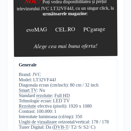
NOU!
Poți vedea disponibilitatea și prețul
televizorului JVC LT32VF44J, cu un singur click, la
următoarele magazine
:
evoMAG
CEL.RO
PCgarage
Alege cea mai buna oferta!
Generale
Brand: JVC
Model: LT32VF44J
Diagonala ecran (cm/inch): 80 cm / 32 inch
Smart TV
: Nu
Standard
rezolutie
:
Full
HD
Tehnologie ecran: LED TV
Rezolutie
efectiva (pixeli): 1920 x 1080
Contrast: 100.000: 1
Intensitate luminoasa (cd/mp): 350
Unghi de vizualizare
orizontal/vertical: 178 / 178
Tuner Digital: Da (
DVB-T
/ T2/ S/ S2/ C)