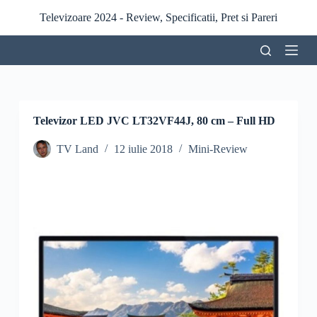
S
Televizoare 2024 - Review, Specificatii, Pret si Pareri
a
r
i
l
a
c
o
n
Televizor LED JVC LT32VF44J, 80 cm – Full HD
ț
i
TV Land
12 iulie 2018
Mini-Review
n
u
t