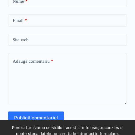
Nume
*
Email
*
Site web
Adaugă comentariu
*
Publică comentariul
Pentru furnizarea serviciilor, acest site folosește cookies si
poate stoca datele pe care tu le introduci in formulare.