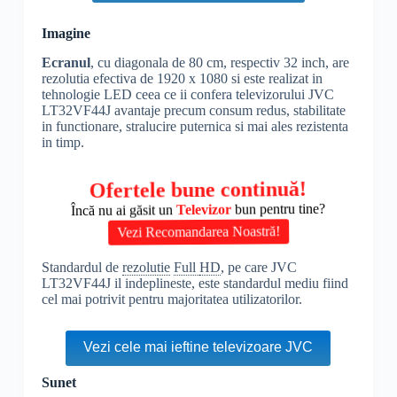
Imagine
Ecranul
, cu diagonala de 80 cm, respectiv 32 inch, are
rezolutia efectiva de 1920 x 1080 si este realizat in
tehnologie LED ceea ce ii confera televizorului JVC
LT32VF44J avantaje precum consum redus, stabilitate
in functionare, stralucire puternica si mai ales rezistenta
in timp.
Ofertele bune continuă!
Încă nu ai găsit un
Televizor
bun pentru tine?
Vezi Recomandarea Noastră!
Standardul de
rezolutie
Full
HD
, pe care JVC
LT32VF44J il indeplineste, este standardul mediu fiind
cel mai potrivit pentru majoritatea utilizatorilor.
Vezi cele mai ieftine televizoare JVC
Sunet