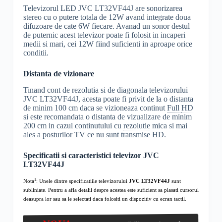
Televizorul LED JVC LT32VF44J are sonorizarea
stereo cu o putere totala de 12W avand integrate doua
difuzoare de cate 6W fiecare. Avanad un sonor destul
de puternic acest televizor poate fi folosit in incaperi
medii si mari, cei 12W fiind suficienti in aproape orice
conditii.
Distanta de vizionare
Tinand cont de rezolutia si de diagonala televizorului
JVC LT32VF44J, acesta poate fi privit de la o distanta
de minim 100 cm daca se vizioneaza continut
Full
HD
si este recomandata o distanta de vizualizare de minim
200 cm in cazul continutului cu
rezolutie
mica si mai
ales a posturilor TV ce nu sunt transmise
HD
.
Specificatii si caracteristici televizor JVC
LT32VF44J
1
Nota
: Unele dintre specificatiile televizorului
JVC LT32VF44J
sunt
subliniate. Pentru a afla detalii despre acestea este suficient sa plasati cursorul
deasupra lor sau sa le selectati daca folositi un dispozitiv cu ecran tactil.