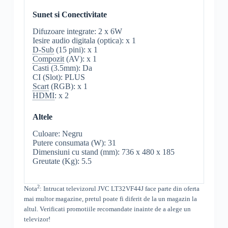
Sunet si Conectivitate
Difuzoare integrate: 2 x 6W
Iesire audio digitala (optica): x 1
D-Sub
(15 pini): x 1
Compozit
(AV): x 1
Casti (3.5mm): Da
CI (Slot): PLUS
Scart
(RGB): x 1
HDMI
: x 2
Altele
Culoare: Negru
Putere consumata (W): 31
Dimensiuni cu stand (mm): 736 x 480 x 185
Greutate (Kg): 5.5
2
Nota
: Intrucat televizorul
JVC
LT32VF44J
face parte din oferta
mai multor magazine, pretul poate fi diferit de la un magazin la
altul
. Verificati promotiile recomandate inainte de a alege un
televizor!