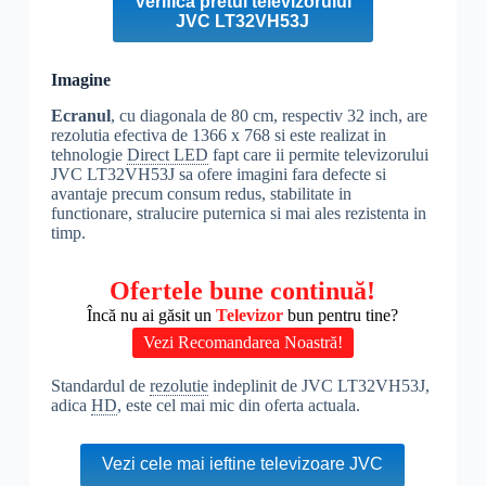
Verifica pretul televizorului
JVC LT32VH53J
Imagine
Ecranul
, cu diagonala de 80 cm, respectiv 32 inch, are
rezolutia efectiva de 1366 x 768 si este realizat in
tehnologie
Direct LED
fapt care ii permite televizorului
JVC LT32VH53J sa ofere imagini fara defecte si
avantaje precum consum redus, stabilitate in
functionare, stralucire puternica si mai ales rezistenta in
timp.
Ofertele bune continuă!
Încă nu ai găsit un
Televizor
bun pentru tine?
Vezi Recomandarea Noastră!
Standardul de
rezolutie
indeplinit de JVC LT32VH53J,
adica
HD
, este cel mai mic din oferta actuala.
Vezi cele mai ieftine televizoare JVC