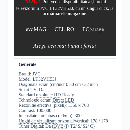
NOU!
Poți vedea disponibilitatea și prețul
televizorului JVC LT32VH53J, cu un singur click, la
următoarele magazine
:
evoMAG
CEL.RO
PCgarage
Alege cea mai buna oferta!
Generale
Brand: JVC
Model: LT32VH53J
Diagonala ecran (cm/inch): 80 cm / 32 inch
Smart TV
: Da
Standard
rezolutie
:
HD
Ready
Tehnologie ecran:
Direct LED
Rezolutie
efectiva (pixeli): 1366 x 768
Contrast: 100.000: 1
Intensitate luminoasa (cd/mp): 300
Unghi de vizualizare
orizontal/vertical: 178 / 178
Tuner Digital: Da (
DVB-T
/ T2/ S/ S2/ C)