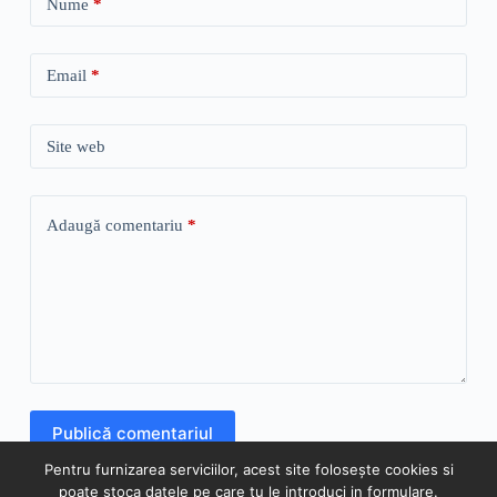
Nume
*
Email
*
Site web
Adaugă comentariu
*
Publică comentariul
Pentru furnizarea serviciilor, acest site folosește cookies si
poate stoca datele pe care tu le introduci in formulare.