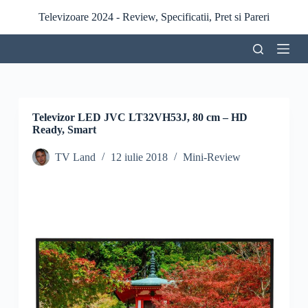
S
Televizoare 2024 - Review, Specificatii, Pret si Pareri
a
r
i
l
a
c
o
n
Televizor LED JVC LT32VH53J, 80 cm – HD
ț
Ready, Smart
i
n
TV Land
12 iulie 2018
Mini-Review
u
t