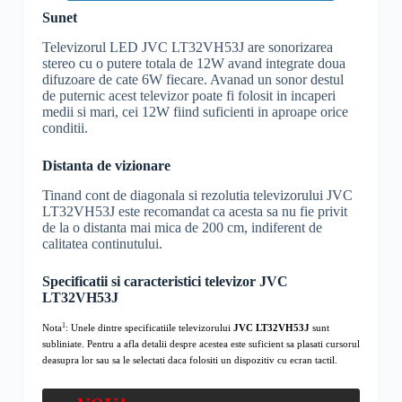
Sunet
Televizorul LED JVC LT32VH53J are sonorizarea
stereo cu o putere totala de 12W avand integrate doua
difuzoare de cate 6W fiecare. Avanad un sonor destul
de puternic acest televizor poate fi folosit in incaperi
medii si mari, cei 12W fiind suficienti in aproape orice
conditii.
Distanta de vizionare
Tinand cont de diagonala si rezolutia televizorului JVC
LT32VH53J este recomandat ca acesta sa nu fie privit
de la o distanta mai mica de 200 cm, indiferent de
calitatea continutului.
Specificatii si caracteristici televizor JVC
LT32VH53J
1
Nota
: Unele dintre specificatiile televizorului
JVC LT32VH53J
sunt
subliniate. Pentru a afla detalii despre acestea este suficient sa plasati cursorul
deasupra lor sau sa le selectati daca folositi un dispozitiv cu ecran tactil.