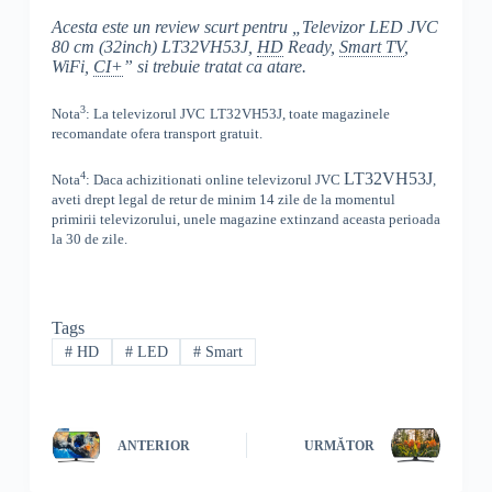
Acesta este un review scurt pentru „Televizor LED JVC
80 cm (32inch) LT32VH53J,
HD
Ready,
Smart TV
,
WiFi,
CI+
” si trebuie tratat ca atare.
3
Nota
: La televizorul
JVC
LT32VH53J, toate
magazinele
recomandate ofera transport gratuit.
4
LT32VH53J
Nota
: Daca achizitionati online televizorul
JVC
,
aveti drept legal de retur de minim 14 zile de la momentul
primirii televizorului, unele magazine extinzand aceasta perioada
la 30 de zile.
Tags
#
HD
#
LED
#
Smart
ANTERIOR
URMĂTOR