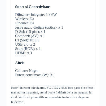
Sunet si Conectivitate
Difuzoare integrate: 2 x 6W
Wireless
: Da
Ethernet
: Da
Iesire audio digitala (optica): x 1
D-Sub
(15 pini): x 1
Compozit
(AV): x 1
CI (Slot): PLUS
USB 2.0: x 2
Scart
(RGB): x 1
HDMI
: x 3
Altele
Culoare: Negru
Putere consumata (W): 31
2
Nota
: Intrucat televizorul
JVC
LT32VH53J
face parte din oferta
mai multor magazine, pretul poate fi diferit de la un magazin la
altul
. Verificati promotiile recomandate inainte de a alege un
televizor!