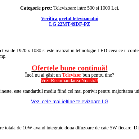
Categorie pret:
Televizoare intre 500 si 1000 Lei.
Verifica pretul televizorului
LG 22MT49DF-PZ
 efectiva de 1920 x 1080 si este realizat in tehnologie LED ceea ce ii
imp.
Ofertele bune continuă!
Încă nu ai găsit un
Televizor
bun pentru tine?
Vezi Recomandarea Noastră!
te, este standardul mediu fiind cel mai potrivit pentru majoritatea util
Vezi cele mai ieftine televizoare LG
tala de 10W avand integrate doua difuzoare de cate 5W fiecare. Din ace