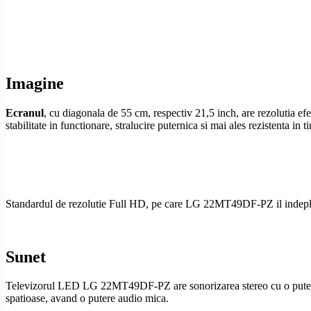
Imagine
Ecranul
, cu diagonala de 55 cm, respectiv 21,5 inch, are rezolutia
stabilitate in functionare, stralucire puternica si mai ales rezistenta in t
Standardul de
rezolutie
Full
HD
, pe care LG 22MT49DF-PZ il indeplines
Sunet
Televizorul LED LG 22MT49DF-PZ are sonorizarea stereo cu o putere to
spatioase, avand o putere audio mica.