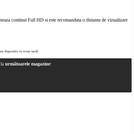
oneaza continut
Full
HD
si este recomandata o distanta de vizualizare
 un dispozitiv cu ecran tactil.
 la
următoarele magazine
: