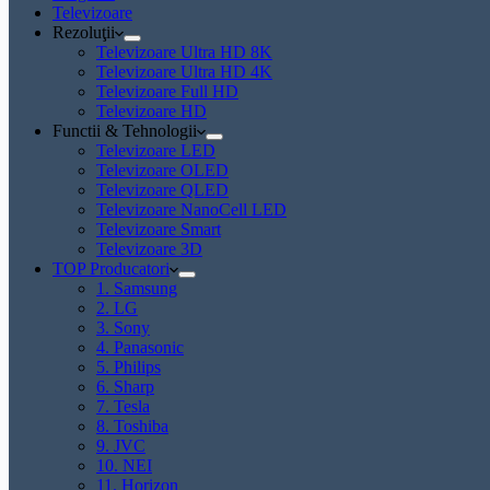
Televizoare
Rezoluţii
Televizoare Ultra HD 8K
Televizoare Ultra HD 4K
Televizoare Full HD
Televizoare HD
Functii & Tehnologii
Televizoare LED
Televizoare OLED
Televizoare QLED
Televizoare NanoCell LED
Televizoare Smart
Televizoare 3D
TOP Producatori
1. Samsung
2. LG
3. Sony
4. Panasonic
5. Philips
6. Sharp
7. Tesla
8. Toshiba
9. JVC
10. NEI
11. Horizon