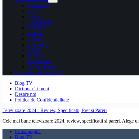
1. Samsung
2. LG
3. Sony
4. Panasonic
5. Philips
6. Sharp
7. Tesla
8. Toshiba
9. JVC
10. NEI
11. Horizon
12. Wellington
Calculator diagonala TV
Blog TV
Dictionar Temeni
Despre noi
Politica de Confidentialitate
Televizoare 2024 - Review, Specificatii, Pret si Pareri
Cele mai bune televizoare 2024, review, specificatii si pareri. Alege un 
Prima pagină
Blog TV