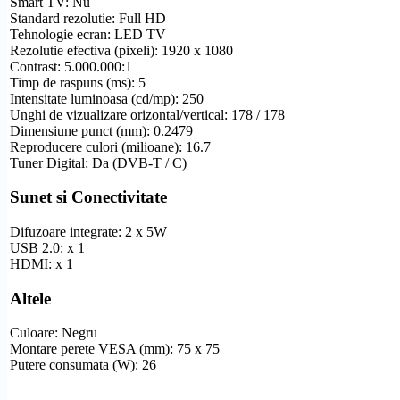
Smart TV
: Nu
Standard
rezolutie
:
Full
HD
Tehnologie ecran: LED TV
Rezolutie
efectiva (pixeli): 1920 x 1080
Contrast: 5.000.000:1
Timp de raspuns (ms): 5
Intensitate luminoasa (cd/mp): 250
Unghi de vizualizare
orizontal/vertical: 178 / 178
Dimensiune punct (mm): 0.2479
Reproducere culori (milioane): 16.7
Tuner Digital: Da (
DVB-T
/ C)
Sunet si Conectivitate
Difuzoare integrate: 2 x 5W
USB 2.0: x 1
HDMI
: x 1
Altele
Culoare: Negru
Montare perete
VESA
(mm): 75 x 75
Putere consumata (W): 26