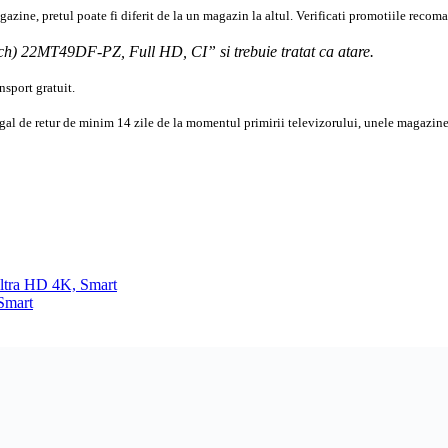
azine, pretul poate fi diferit de la un magazin la altul
. Verificati promotiile recoma
5inch) 22MT49DF-PZ,
Full
HD
, CI” si trebuie tratat ca atare.
sport gratuit.
egal de retur de minim 14 zile de la momentul primirii televizorului, unele magazine
tra HD 4K, Smart
Smart