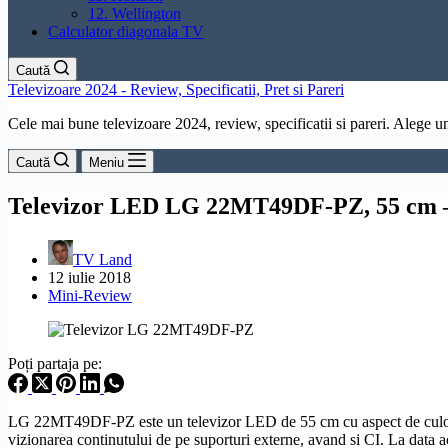
12. Wellington
Calculator diagonala TV
Caută
Televizoare 2024 - Review, Specificatii, Pret si Pareri
Cele mai bune televizoare 2024, review, specificatii si pareri. Alege un 
Caută
Meniu
Televizor LED LG 22MT49DF-PZ, 55 cm 
TV Land
12 iulie 2018
Mini-Review
Poți partaja pe:
LG 22MT49DF-PZ este un televizor LED de 55 cm cu aspect de culoar
vizionarea continutului de pe suporturi externe, avand si CI. La data ac