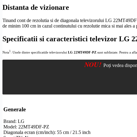
Distanta de vizionare
Tinand cont de rezolutia si de diagonala televizorului LG 22MT49DF-P
de minim 100 cm in cazul continutului cu
rezolutie
mica si mai ales a
Specificatii si caracteristici televizor 
1
Nota
: Unele dintre specificatiile televizorului
LG 22MT49DF-PZ
sunt subliniate. Pentru a afla 
NOU!
Poți vedea dispon
Generale
Brand: LG
Model: 22MT49DF-PZ
Diagonala ecran (cm/inch): 55 cm / 21.5 inch