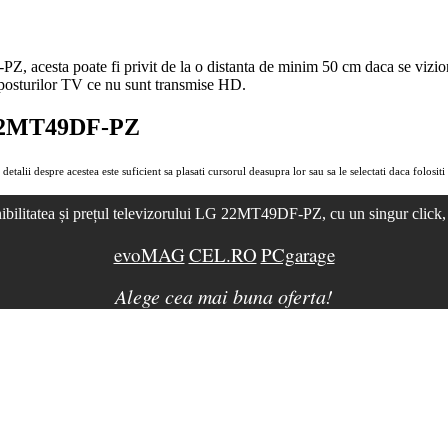
Z, acesta poate fi privit de la o distanta de minim 50 cm daca se vizi
 posturilor TV ce nu sunt transmise
HD
.
LG 22MT49DF-PZ
detalii despre acestea este suficient sa plasati cursorul deasupra lor sau sa le selectati daca folositi
ibilitatea și prețul televizorului LG 22MT49DF-PZ, cu un singur click,
evoMAG
CEL.RO
PCgarage
Alege cea mai buna oferta!