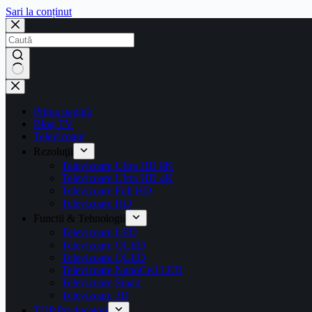
Sari la conținut
Prima pagină
Blog TV
Televizoare
Rezoluţii
Televizoare Ultra HD 8K
Televizoare Ultra HD 4K
Televizoare Full HD
Televizoare HD
Functii & Tehnologii
Televizoare LED
Televizoare OLED
Televizoare QLED
Televizoare NanoCell LED
Televizoare Smart
Televizoare 3D
TOP Producatori