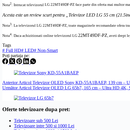
2
Nota
: Intrucat televizorul
LG
22MT49DF-PZ
face parte din oferta mai multor mag
Acesta este un review scurt pentru „Televizor LED LG 55 cm (21.
3
Nota
: La televizorul
LG
22MT49DF-PZ, toate
magazinele recomandate ofera tran
4
22MT49DF-PZ
Nota
: Daca achizitionati online televizorul
LG
,
aveti drept l
Tags
#
Full HD
#
LED
#
Non-Smart
Poți partaja pe:
Anterior
Articol
Televizor OLED Sony KD-55A1BAEP, 139 cm – Ul
Următor
Articol
Televizor OLED LG 65b7, 165 cm – Ultra HD 4K, 
Oferte televizoare dupa pret:
Televizoare sub 500 Lei
Televizoare intre 500 si 1000 Lei