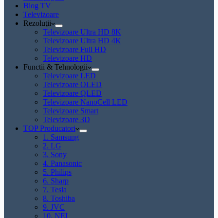
Blog TV
Televizoare
Rezoluţii
Televizoare Ultra HD 8K
Televizoare Ultra HD 4K
Televizoare Full HD
Televizoare HD
Functii & Tehnologii
Televizoare LED
Televizoare OLED
Televizoare QLED
Televizoare NanoCell LED
Televizoare Smart
Televizoare 3D
TOP Producatori
1. Samsung
2. LG
3. Sony
4. Panasonic
5. Philips
6. Sharp
7. Tesla
8. Toshiba
9. JVC
10. NEI