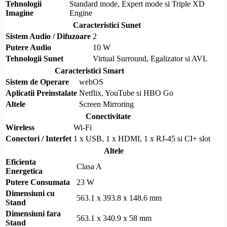
Tehnologii
Standard mode, Expert mode si Triple
XD
Imagine
Engine
Caracteristici Sunet
Sistem Audio / Difuzoare
2
Putere Audio
10 W
Tehnologii Sunet
Virtual
Surround
, Egalizator si AVL
Caracteristici Smart
Sistem de Operare
webOS
Aplicatii Preinstalate
Netflix, YouTube si HBO Go
Altele
Screen Mirroring
Conectivitate
Wireless
Wi-Fi
Conectori / Interfet
1 x USB, 1 x
HDMI
, 1 x
RJ-45
si
CI+
slot
Altele
Eficienta
Clasa A
Energetica
Putere Consumata
23 W
Dimensiuni cu
563.1 x 393.8 x 148.6 mm
Stand
Dimensiuni fara
563.1 x 340.9 x 58 mm
Stand