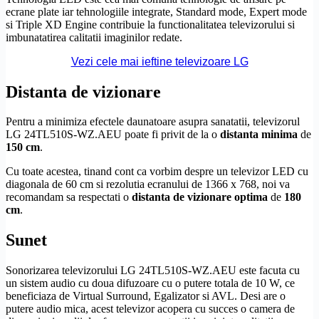
ecrane plate iar tehnologiile integrate, Standard mode, Expert mode
si Triple
XD Engine
contribuie la functionalitatea televizorului si
imbunatatirea calitatii imaginilor redate.
Vezi cele mai ieftine televizoare LG
Distanta de vizionare
Pentru a minimiza efectele daunatoare asupra sanatatii, televizorul
LG 24TL510S-WZ.AEU poate fi privit de la o
distanta minima
de
150 cm
.
Cu toate acestea, tinand cont ca vorbim despre un televizor LED cu
diagonala de 60 cm si rezolutia ecranului de 1366 x 768, noi va
recomandam sa respectati o
distanta de vizionare optima
de
180
cm
.
Sunet
Sonorizarea televizorului LG 24TL510S-WZ.AEU este facuta cu
un sistem audio cu doua difuzoare cu o putere totala de 10 W, ce
beneficiaza de Virtual
Surround
, Egalizator si AVL. Desi are o
putere audio mica, acest televizor acopera cu succes o camera de