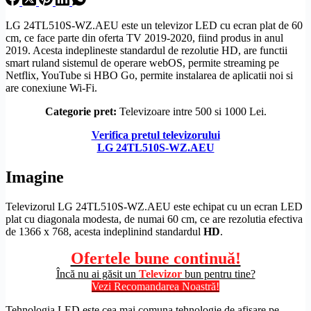
LG 24TL510S-WZ.AEU este un televizor LED cu ecran plat de 60
cm, ce face parte din oferta TV 2019-2020, fiind produs in anul
2019. Acesta indeplineste standardul de
rezolutie
HD
, are functii
smart ruland sistemul de operare
webOS
, permite streaming pe
Netflix, YouTube si HBO Go, permite instalarea de aplicatii noi si
are conexiune
Wi-Fi
.
Categorie pret:
Televizoare intre 500 si 1000 Lei.
Verifica pretul televizorului
LG 24TL510S-WZ.AEU
Imagine
Televizorul LG 24TL510S-WZ.AEU este echipat cu un
ecran LED
plat cu diagonala modesta, de numai 60 cm, ce are rezolutia efectiva
de 1366 x 768, acesta indeplinind standardul
HD
.
Ofertele bune continuă!
Încă nu ai găsit un
Televizor
bun pentru tine?
Vezi Recomandarea Noastră!
Tehnologia LED este cea mai comuna tehnologie de afisare pe