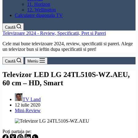
11. Horizon
12. Wellington
Calculator diagonala TV
Caută
Televizoare 2024 - Review, Specificatii, Pret si Pareri
Cele mai bune televizoare 2024, review, specificatii si pareri. Alege
un televizor bun si ieftin dupa specificatii si pret!
Caută
Meniu
Televizor LED LG 24TL510S-WZ.AEU,
60 cm – HD, Smart
TV Land
12 iulie 2020
Mini-Review
Poți partaja pe: