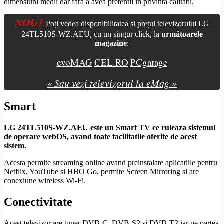
dimensiuni medii dar fara a avea pretentii in privinta calitatii.
NOU!
Poți vedea disponibilitatea și prețul televizorului LG
24TL510S-WZ.AEU, cu un singur click, la
următoarele
magazine
:
evoMAG
CEL.RO
PCgarage
« Sau vezi televizorul la eMag »
Smart
LG 24TL510S-WZ.AEU este un
Smart TV
ce ruleaza sistemul
de operare
webOS
, avand toate facilitatile oferite de acest
sistem.
Acesta permite streaming online avand preinstalate aplicatiile pentru
Netflix, YouTube si HBO Go, permite
Screen Mirroring
si are
conexiune
wireless
Wi-Fi
.
Conectivitate
Acest televizor are tuner
DVB-C
,
DVB-S2
si
DVB-T2
iar pe partea