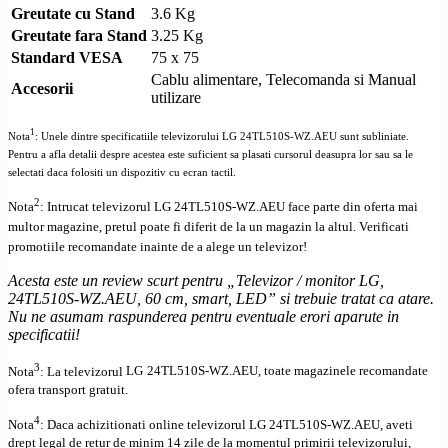
Greutate cu Stand
3.6 Kg
Greutate fara Stand
3.25 Kg
Standard
VESA
75 x 75
Cablu alimentare, Telecomanda si Manual
Accesorii
utilizare
1
Nota
: Unele dintre specificatiile televizorului
LG 24TL510S-WZ.AEU
sunt subliniate.
Pentru a afla detalii despre acestea este suficient sa plasati cursorul deasupra lor sau sa le
selectati daca folositi un dispozitiv cu ecran tactil.
2
Nota
: Intrucat televizorul
LG 24TL510S-WZ.AEU
face parte din oferta mai
multor magazine, pretul poate fi diferit de la un magazin la altul
. Verificati
promotiile recomandate inainte de a alege un televizor!
Acesta este un review scurt pentru „
Televizor / monitor LG,
24TL510S-WZ.AEU, 60 cm, smart, LED
” si trebuie tratat ca atare.
Nu ne asumam raspunderea pentru eventuale erori aparute in
specificatii!
3
Nota
: La televizorul
LG
24TL510S-WZ.AEU, toate
magazinele recomandate
ofera transport gratuit.
4
Nota
: Daca achizitionati online televizorul
LG
24TL510S-WZ.AEU
,
aveti
drept legal de retur de minim 14 zile de la momentul primirii televizorului,