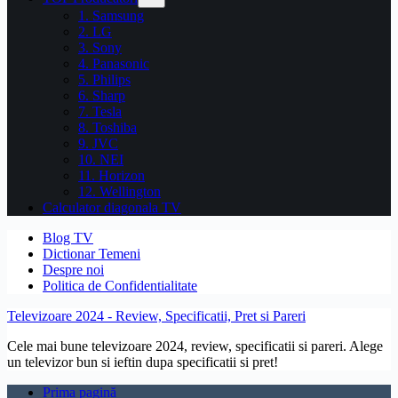
1. Samsung
2. LG
3. Sony
4. Panasonic
5. Philips
6. Sharp
7. Tesla
8. Toshiba
9. JVC
10. NEI
11. Horizon
12. Wellington
Calculator diagonala TV
Blog TV
Dictionar Temeni
Despre noi
Politica de Confidentialitate
Televizoare 2024 - Review, Specificatii, Pret si Pareri
Cele mai bune televizoare 2024, review, specificatii si pareri. Alege
un televizor bun si ieftin dupa specificatii si pret!
Prima pagină