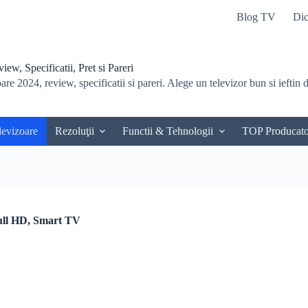
Blog TV
Dic
ew, Specificatii, Pret si Pareri
re 2024, review, specificatii si pareri. Alege un televizor bun si ieftin du
levizoare
Rezoluţii
Functii & Tehnologii
TOP Producato
ull HD, Smart TV