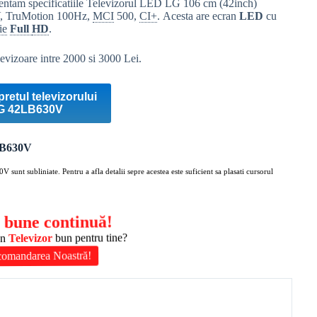
entam specificatiile Televizorul LED LG 106 cm (42inch)
V
, TruMotion 100Hz,
MCI
500,
CI+
. Acesta are ecran
LED
cu
ie
Full
HD
.
evizoare intre 2000 si 3000 Lei.
pretul televizorului
G 42LB630V
2LB630V
30V
sunt subliniate. Pentru a afla detalii sepre acestea este suficient sa plasati cursorul
 bune continuă!
un
Televizor
bun pentru tine?
comandarea Noastră!