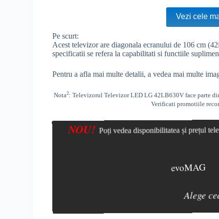
Vezi cele ma
Pe scurt:
Acest televizor are diagonala ecranului de 106 cm (42
specificatii se refera la capabilitati si functiile suplim
Pentru a afla mai multe detalii, a vedea mai multe imag
2
Nota
: Televizorul Televizor LED LG 42LB630V face parte din o
Verificati promotiile reco
NOU!
Poți vedea disponibilitatea și prețul t
evoMAG
Alege ce