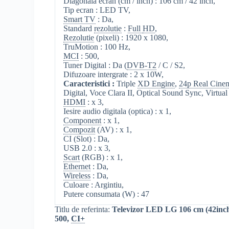
Diagonala ecran (cm / inch) : 106 cm / 42 inch,
Tip ecran : LED TV,
Smart TV
: Da,
Standard
rezolutie
:
Full
HD
,
Rezolutie
(pixeli) : 1920 x 1080,
TruMotion : 100 Hz,
MCI
: 500,
Tuner Digital : Da (
DVB-T2
/ C / S2,
Difuzoare intergrate : 2 x 10W,
Caracteristici :
Triple
XD Engine
,
24p Real Cine
Digital, Voce Clara II, Optical Sound Sync, Virtua
HDMI
: x 3,
Iesire audio digitala (optica) : x 1,
Component
: x 1,
Compozit
(AV) : x 1,
CI (Slot) : Da,
USB 2.0 : x 3,
Scart
(RGB) : x 1,
Ethernet
: Da,
Wireless
: Da,
Culoare : Argintiu,
Putere consumata (W) : 47
Titlu de referinta:
Televizor LED LG 106 cm (42in
500,
CI+