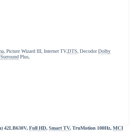
ma
, Picture Wizard III, Internet TV,
DTS
, Decodor
Dolby
l
Surround
Plus,
ch) 42LB630V,
Full
HD
,
Smart TV
, TruMotion 100Hz,
MCI