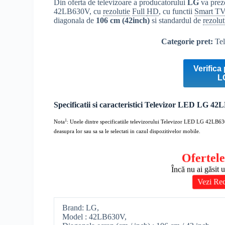
Din oferta de televizoare a producatorului
LG
va prez
42LB630V, cu
rezolutie
Full
HD
, cu functii
Smart T
diagonala de
106 cm (42inch)
si standardul de
rezolut
Categorie pret:
Tel
Verifica 
L
Specificatii si caracteristici Televizor LED LG 4
1
Nota
: Unele dintre specificatiile televizorului
Televizor LED LG 42LB6
deasupra lor sau sa sa le selectati in cazul dispozitivelor mobile.
Ofertele
Încă nu ai găsit 
Vezi Re
Brand: LG,
Model : 42LB630V,