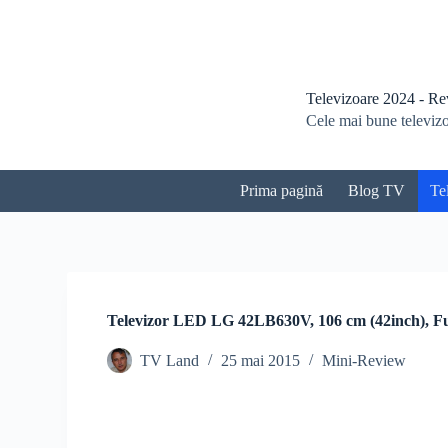
S
a
r
i
l
Televizoare 2024 - Revi
a
Cele mai bune televizoa
c
o
n
ț
Prima pagină
Blog TV
Te
i
n
u
t
Televizor LED LG 42LB630V, 106 cm (42inch), F
TV Land
25 mai 2015
Mini-Review