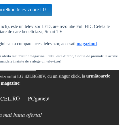
i ieftine televizoare LG
inch), este un televizor LED, are
rezolutie
Full
HD
. Celelalte
entare de care beneficiaza;
Smart TV
ini sau a cumpara acest televizor, accesati
magazinul
.
ferta mai multor magazine. Pretul este diferit, functie de promotiile active.
mandate inainte de a alege un televizor!
elevizorului LG 42LB630V, cu un singur click, la
următoarele
magazine
:
CEL.RO
PCgarage
a mai buna oferta!