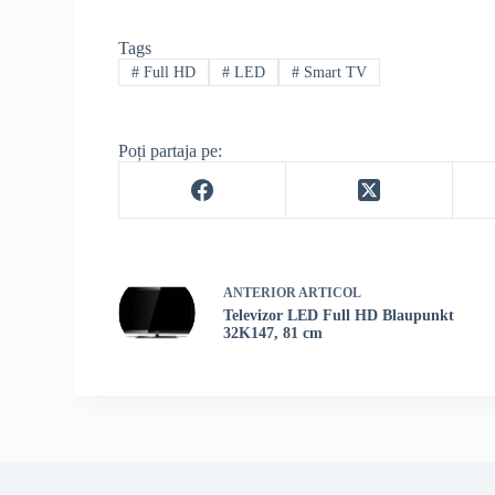
Tags
#
Full HD
#
LED
#
Smart TV
Poți partaja pe:
ANTERIOR
ARTICOL
Televizor LED Full HD Blaupunkt
32K147, 81 cm