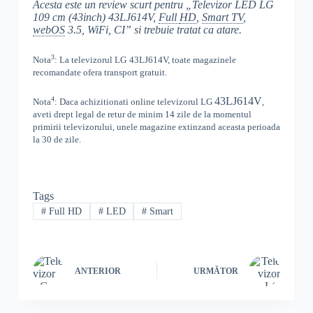
Acesta este un review scurt pentru „Televizor LED LG
109 cm (43inch) 43LJ614V,
Full
HD
,
Smart TV
,
webOS
3.5, WiFi, CI” si trebuie tratat ca atare.
3
Nota
: La televizorul
LG
43LJ614V, toate
magazinele
recomandate ofera transport gratuit.
4
43LJ614V
Nota
: Daca achizitionati online televizorul
LG
,
aveti drept legal de retur de minim 14 zile de la momentul
primirii televizorului, unele magazine extinzand aceasta perioada
la 30 de zile.
Tags
#
Full HD
#
LED
#
Smart
ANTERIOR
URMĂTOR