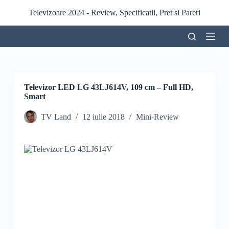
S
Televizoare 2024 - Review, Specificatii, Pret si Pareri
a
r
i
l
a
c
o
n
Televizor LED LG 43LJ614V, 109 cm – Full HD,
ț
Smart
i
n
TV Land
12 iulie 2018
Mini-Review
u
t