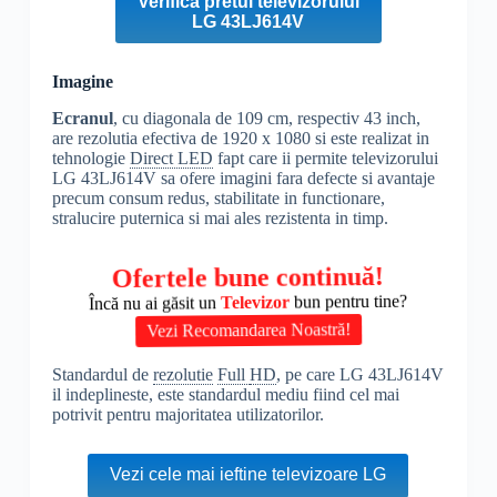
Verifica pretul televizorului
LG 43LJ614V
Imagine
Ecranul
, cu diagonala de 109 cm, respectiv 43 inch,
are rezolutia efectiva de 1920 x 1080 si este realizat in
tehnologie
Direct LED
fapt care ii permite televizorului
LG 43LJ614V sa ofere imagini fara defecte si avantaje
precum consum redus, stabilitate in functionare,
stralucire puternica si mai ales rezistenta in timp.
Ofertele bune continuă!
Încă nu ai găsit un
Televizor
bun pentru tine?
Vezi Recomandarea Noastră!
Standardul de
rezolutie
Full
HD
, pe care LG 43LJ614V
il indeplineste, este standardul mediu fiind cel mai
potrivit pentru majoritatea utilizatorilor.
Vezi cele mai ieftine televizoare LG