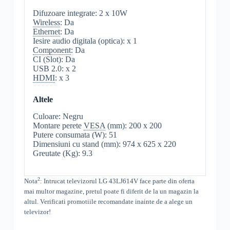
Difuzoare integrate: 2 x 10W
Wireless
: Da
Ethernet
: Da
Iesire audio digitala (optica): x 1
Component
: Da
CI (Slot): Da
USB 2.0: x 2
HDMI
: x 3
Altele
Culoare: Negru
Montare perete
VESA
(mm): 200 x 200
Putere consumata (W): 51
Dimensiuni cu stand (mm): 974 x 625 x 220
Greutate (Kg): 9.3
2
Nota
: Intrucat televizorul
LG
43LJ614V
face parte din oferta
mai multor magazine, pretul poate fi diferit de la un magazin la
altul
. Verificati promotiile recomandate inainte de a alege un
televizor!