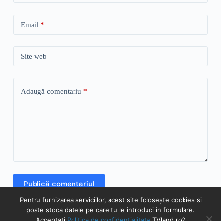
Email
*
Site web
Adaugă comentariu
*
Publică comentariul
Pentru furnizarea serviciilor, acest site folosește cookies si
poate stoca datele pe care tu le introduci in formulare.
Acceptați
Politica de confidentialitate
TVland.ro?