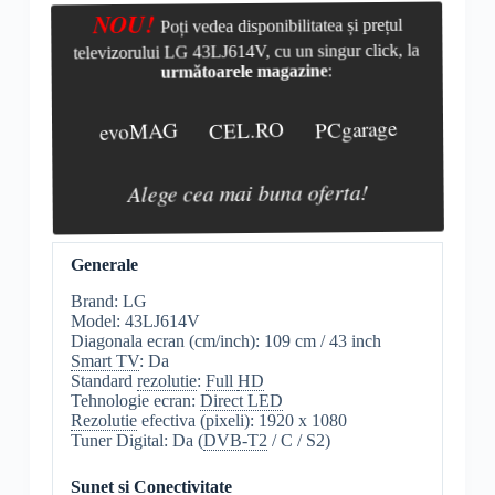
NOU!
Poți vedea disponibilitatea și prețul
televizorului LG 43LJ614V, cu un singur click, la
următoarele magazine
:
evoMAG
CEL.RO
PCgarage
Alege cea mai buna oferta!
Generale
Brand: LG
Model: 43LJ614V
Diagonala ecran (cm/inch): 109 cm / 43 inch
Smart TV
: Da
Standard
rezolutie
:
Full
HD
Tehnologie ecran:
Direct LED
Rezolutie
efectiva (pixeli): 1920 x 1080
Tuner Digital: Da (
DVB-T2
/ C / S2)
Sunet si Conectivitate