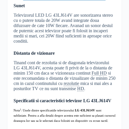
Sunet
Televizorul LED LG 43LJ614V are sonorizarea stereo
cu o putere totala de 20W avand integrate doua
difuzoare de cate 10W fiecare. Avanad un sonor destul
de puternic acest televizor poate fi folosit in incaperi
medii si mari, cei 20W fiind suficienti in aproape orice
conditii.
Distanta de vizionare
Tinand cont de rezolutia si de diagonala televizorului
LG 43LJ614V, acesta poate fi privit de la o distanta de
minim 150 cm daca se vizioneaza continut
Full
HD
si
este recomandata o distanta de vizualizare de minim 250
cm in cazul continutului cu
rezolutie
mica si mai ales a
posturilor TV ce nu sunt transmise
HD
.
Specificatii si caracteristici televizor LG 43LJ614V
1
Nota
: Unele dintre specificatiile televizorului
LG 43LJ614V
sunt
subliniate. Pentru a afla detalii despre acestea este suficient sa plasati cursorul
deasupra lor sau sa le selectati daca folositi un dispozitiv cu ecran tactil.