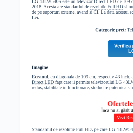
LG 43LW540S este un televizor
Direct LED
de 109 c
2018. Acesta are standardul de
rezolutie
Full
HD
si nu
de pe suporturi externe, avand si CI. La data acestui s
Lei.
Categorie pret:
Tel
Verifica 
L
Imagine
Ecranul
, cu diagonala de 109 cm, respectiv 43 inch, a
Direct LED
fapt care ii permite televizorului LG 43L
redus, stabilitate in functionare, stralucire puternica si
Ofertele
Încă nu ai găsit 
Vezi Rec
Standardul de
rezolutie
Full
HD
, pe care LG 43LW540S 