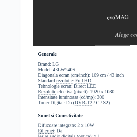
evoMAG
Alege ce
Generale
Brand: LG
Model: 43LW540S
Diagonala ecran (cm/inch): 109 cm / 43 inch
Standard
rezolutie
:
Full
HD
Tehnologie ecran:
Direct LED
Rezolutie
efectiva (pixeli): 1920 x 1080
Intensitate luminoasa (cd/mp): 300
Tuner Digital: Da (
DVB-T2
/ C / S2)
Sunet si Conectivitate
Difuzoare integrate: 2 x 10W
Ethernet
: Da
Iesire audio digitala (optica): x 1