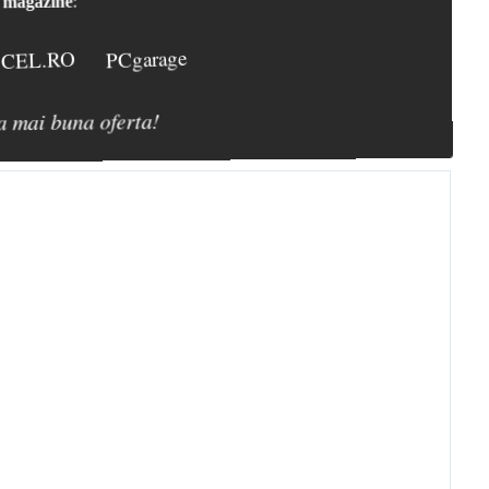
magazine
:
CEL.RO
PCgarage
a mai buna oferta!