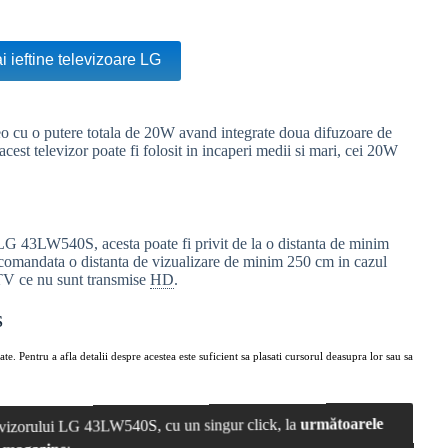
i ieftine televizoare LG
cu o putere totala de 20W avand integrate doua difuzoare de
est televizor poate fi folosit in incaperi medii si mari, cei 20W
 LG 43LW540S, acesta poate fi privit de la o distanta de minim
ecomandata o distanta de vizualizare de minim 250 cm in cazul
 TV ce nu sunt transmise
HD
.
S
ate. Pentru a afla detalii despre acestea este suficient sa plasati cursorul deasupra lor sau sa
elevizorului LG 43LW540S, cu un singur click, la
următoarele