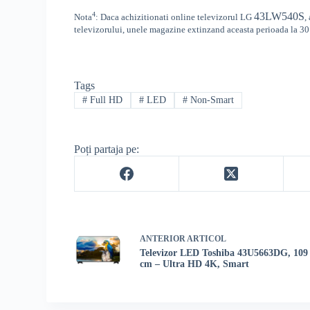
4
43LW540S
Nota
: Daca achizitionati online televizorul
LG
,
televizorului, unele magazine extinzand aceasta perioada la 30 
Tags
#
Full HD
#
LED
#
Non-Smart
Poți partaja pe:
ANTERIOR
ARTICOL
Televizor LED Toshiba 43U5663DG, 109
cm – Ultra HD 4K, Smart