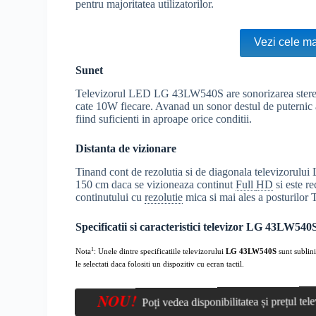
pentru majoritatea utilizatorilor.
Vezi cele ma
Sunet
Televizorul LED LG 43LW540S are sonorizarea stereo 
cate 10W fiecare. Avanad un sonor destul de puternic ac
fiind suficienti in aproape orice conditii.
Distanta de vizionare
Tinand cont de rezolutia si de diagonala televizorului
150 cm daca se vizioneaza continut
Full
HD
si este r
continutului cu
rezolutie
mica si mai ales a posturilor
Specificatii si caracteristici televizor LG 43LW540
1
Nota
: Unele dintre specificatiile televizorului
LG 43LW540S
sunt sublini
le selectati daca folositi un dispozitiv cu ecran tactil.
NOU!
Poți vedea disponibilitatea și prețul t