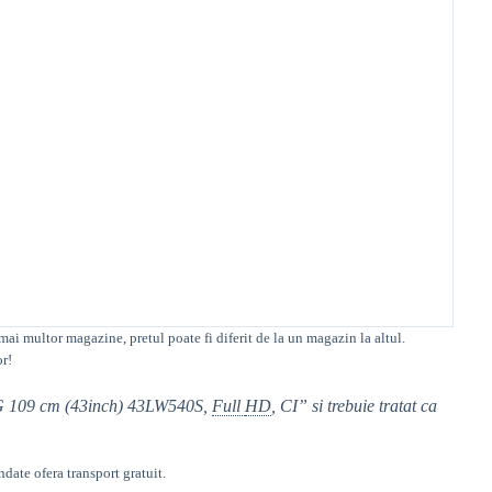
 mai multor magazine, pretul poate fi diferit de la un magazin la altul
.
or!
 LG 109 cm (43inch) 43LW540S,
Full
HD
, CI” si trebuie tratat ca
ate ofera transport gratuit.