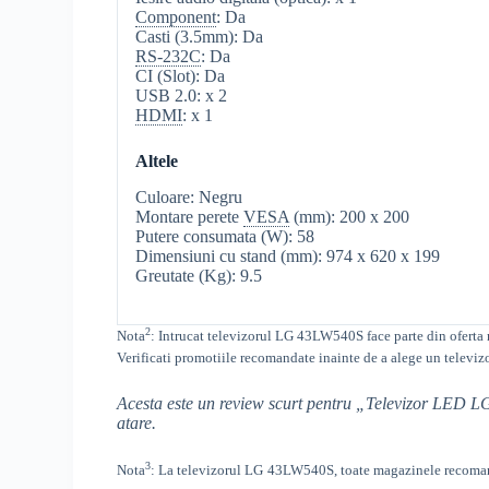
Component
: Da
Casti (3.5mm): Da
RS-232C
: Da
CI (Slot): Da
USB 2.0: x 2
HDMI
: x 1
Altele
Culoare: Negru
Montare perete
VESA
(mm): 200 x 200
Putere consumata (W): 58
Dimensiuni cu stand (mm): 974 x 620 x 199
Greutate (Kg): 9.5
2
Nota
: Intrucat televizorul
LG
43LW540S
face parte din oferta
Verificati promotiile recomandate inainte de a alege un televiz
Acesta este un review scurt pentru „Televizor LED
atare.
3
Nota
: La televizorul
LG
43LW540S, toate
magazinele recomand