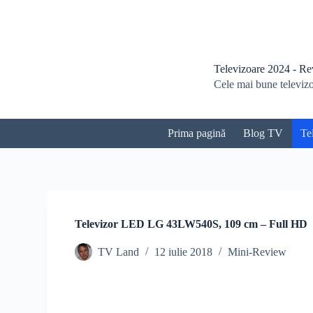
S
a
r
i
l
Televizoare 2024 - Revi
a
Cele mai bune televizoa
c
o
n
ț
Prima pagină
Blog TV
Te
i
n
u
t
Televizor LED LG 43LW540S, 109 cm – Full HD
TV Land
12 iulie 2018
Mini-Review