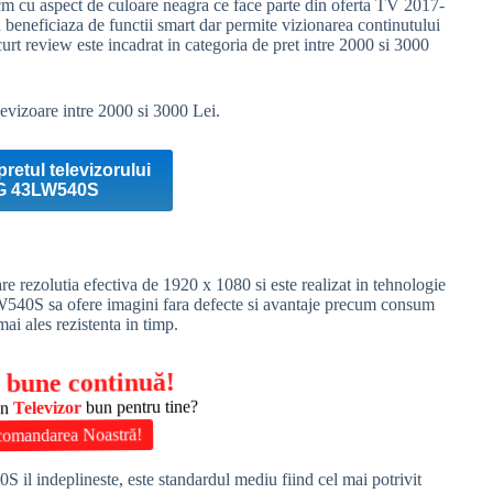
m cu aspect de culoare neagra ce face parte din oferta TV 2017-
 beneficiaza de functii smart dar permite vizionarea continutului
curt review este incadrat in categoria de pret intre 2000 si 3000
evizoare intre 2000 si 3000 Lei.
pretul televizorului
G 43LW540S
re rezolutia efectiva de 1920 x 1080 si este realizat in tehnologie
W540S sa ofere imagini fara defecte si avantaje precum consum
 mai ales rezistenta in timp.
 bune continuă!
un
Televizor
bun pentru tine?
omandarea Noastră!
il indeplineste, este standardul mediu fiind cel mai potrivit