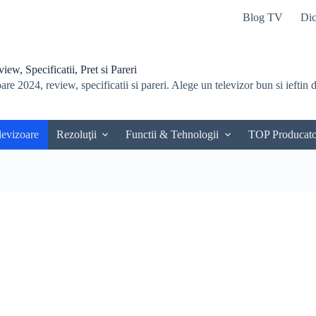
Blog TV
Dic
ew, Specificatii, Pret si Pareri
re 2024, review, specificatii si pareri. Alege un televizor bun si ieftin du
levizoare
Rezoluţii
Functii & Tehnologii
TOP Producato