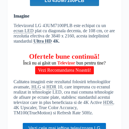
LG 43UM7100PLB
Imagine
Televizorul LG 43UM7100PLB este echipat cu un
ecran LED
plat cu diagonala decenta, de 108 cm, ce are
rezolutia efectiva de 3840 x 2160, acesta indeplinind
standardul
Ultra
HD
4K
.
Ofertele bune continuă!
Încă nu ai găsit un
Televizor
bun pentru tine?
Vezi Recomandarea Noastră!
Calitatea imaginii este rezultatul folosirii tehnologiilor
avansate,
HLG
si
HDR
10, care impreuna cu ecranul
realizat in tehnologie LED, cea mai comuna tehnologie
de afisare pe ecrane plate, stabilesc standardul acestui
televizor care in plus beneficiaza si de 4K Active
HDR
,
4K Upscaler, True Color Accuracy,
TM100(TrueMotion) si Refresh Rate 50Hz.
Vezi cele mai ieftine televizoare LG