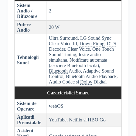
Sistem
Audio /
2
Difuzoare
Putere
20 W
Audio
Ultra
Surround
, LG Sound Sync,
Clear Voice III,
Down Firing
,
DTS
Decoder, Clear Voice, One Touch
Sound Tuning, Iesire audio
Tehnologii
simultana, Notificare automata
Sunet
(asociere
Bluetooth
facila),
Bluetooth
Audio, Adaptive Sound
Control,
Bluetooth
Audio Playback,
Audio Codec si
Dolby
Digital
Caracteristici Smart
Sistem de
webOS
Operare
Aplicatii
YouTube, Netflix si HBO Go
Preinstalate
Asistent