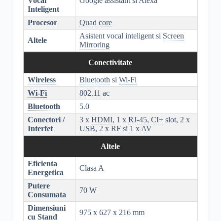
Vocal
Google assistant si Alexa
Inteligent
Procesor
Quad core
Asistent vocal inteligent si
Screen
Altele
Mirroring
Conectivitate
Wireless
Bluetooth
si
Wi-Fi
Wi-Fi
802.11 ac
Bluetooth
5.0
Conectori /
3 x
HDMI
, 1 x
RJ-45
,
CI+
slot, 2 x
Interfet
USB, 2 x RF si 1 x AV
Altele
Eficienta
Clasa A
Energetica
Putere
70 W
Consumata
Dimensiuni
975 x 627 x 216 mm
cu Stand