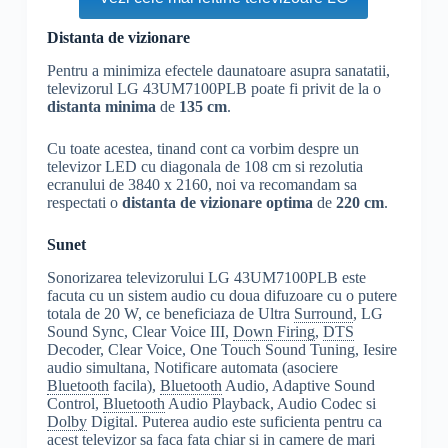
Distanta de vizionare
Pentru a minimiza efectele daunatoare asupra sanatatii,
televizorul LG 43UM7100PLB poate fi privit de la o
distanta minima
de
135 cm
.
Cu toate acestea, tinand cont ca vorbim despre un
televizor LED cu diagonala de 108 cm si rezolutia
ecranului de 3840 x 2160, noi va recomandam sa
respectati o
distanta de vizionare optima
de
220 cm
.
Sunet
Sonorizarea televizorului LG 43UM7100PLB este
facuta cu un sistem audio cu doua difuzoare cu o putere
totala de 20 W, ce beneficiaza de Ultra
Surround
, LG
Sound Sync, Clear Voice III,
Down Firing
,
DTS
Decoder, Clear Voice, One Touch Sound Tuning, Iesire
audio simultana, Notificare automata (asociere
Bluetooth
facila),
Bluetooth
Audio, Adaptive Sound
Control,
Bluetooth
Audio Playback, Audio Codec si
Dolby
Digital. Puterea audio este suficienta pentru ca
acest televizor sa faca fata chiar si in camere de mari