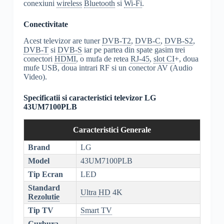
conexiuni
wireless
Bluetooth
si
Wi-Fi
.
Conectivitate
Acest televizor are tuner
DVB-T2
,
DVB-C
,
DVB-S2
,
DVB-T
si
DVB-S
iar pe partea din spate gasim trei
conectori
HDMI
, o mufa de retea
RJ-45
,
slot CI
+, doua
mufe USB, doua intrari RF si un conector AV (Audio
Video).
Specificatii si caracteristici televizor LG
43UM7100PLB
Caracteristici Generale
Brand
LG
Model
43UM7100PLB
Tip Ecran
LED
Standard
Ultra
HD
4K
Rezolutie
Tip TV
Smart TV
Curbura