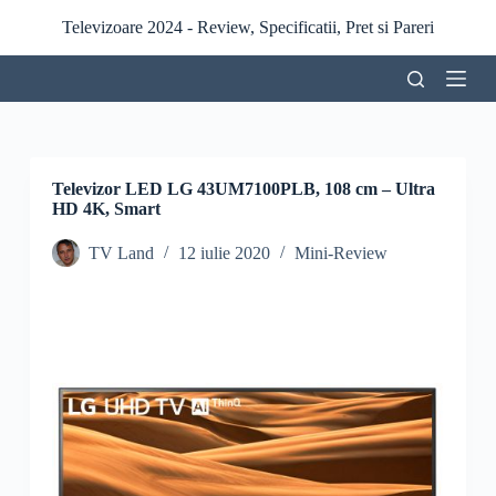
S
Televizoare 2024 - Review, Specificatii, Pret si Pareri
a
r
i
l
a
c
o
n
Televizor LED LG 43UM7100PLB, 108 cm – Ultra
ț
HD 4K, Smart
i
n
TV Land
12 iulie 2020
Mini-Review
u
t