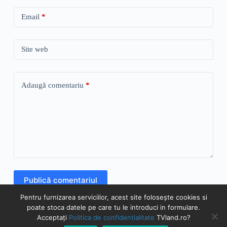
Email
*
Site web
Adaugă comentariu
*
Publică comentariul
Pentru furnizarea serviciilor, acest site folosește cookies si
poate stoca datele pe care tu le introduci in formulare.
Acceptați
Politica de confidentialitate
TVland.ro?
© TVland.ro 2026 - Toate drepturile rezervate | Prin