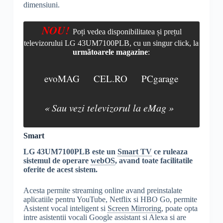
dimensiuni.
NOU!
Poți vedea disponibilitatea și prețul
televizorului LG 43UM7100PLB, cu un singur click, la
următoarele magazine
:
evoMAG
CEL.RO
PCgarage
« Sau vezi televizorul la eMag »
Smart
LG 43UM7100PLB este un
Smart TV
ce ruleaza
sistemul de operare
webOS
, avand toate facilitatile
oferite de acest sistem.
Acesta permite streaming online avand preinstalate
aplicatiile pentru YouTube, Netflix si HBO Go, permite
Asistent vocal inteligent si
Screen Mirroring
, poate opta
intre asistentii vocali Google assistant si Alexa si are