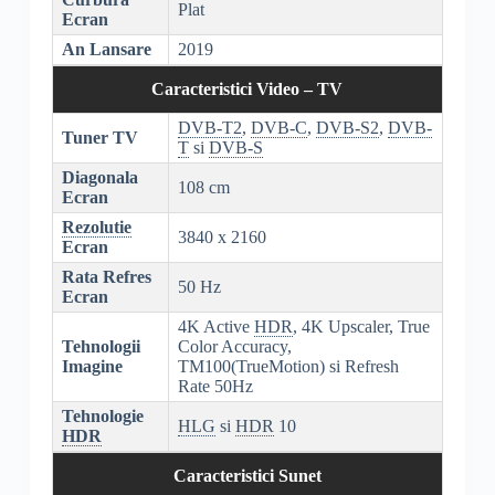
Plat
Ecran
An Lansare
2019
Caracteristici Video – TV
DVB-T2
,
DVB-C
,
DVB-S2
,
DVB-
Tuner TV
T
si
DVB-S
Diagonala
108 cm
Ecran
Rezolutie
3840 x 2160
Ecran
Rata Refres
50 Hz
Ecran
4K Active
HDR
, 4K Upscaler, True
Tehnologii
Color Accuracy,
Imagine
TM100(TrueMotion) si Refresh
Rate 50Hz
Tehnologie
HLG
si
HDR
10
HDR
Caracteristici Sunet