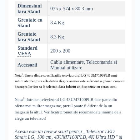
Dimensiuni
975 x 574 x 80.3 mm
fara Stand
Greutate cu
8.4 Kg
Stand
Greutate
8.3 Kg
fara Stand
Standard
200 x 200
VESA
Cablu alimentare, Telecomanda si
Accesorii
Manual utilizare
1
Nota
: Unele dintre specificatiile televizorului
LG 43UM7100PLB
sunt
subliniate. Pentru a afla detalii despre acestea este suficient sa plasati cursorul
deasupra lor sau sa le selectati daca folositi un dispozitiv cu ecran tactil.
2
Nota
: Intrucat televizorul
LG 43UM7100PLB
face parte din
oferta mai multor magazine, pretul poate fi diferit de la un
magazin la altul
. Verificati promotiile recomandate inainte de a
alege un televizor!
Acesta este un review scurt pentru „
Televizor LED
Smart LG, 108 cm, 43UM7100PLB, 4K
Ultra
HD
” si