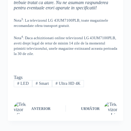
trebuie tratat ca atare. Nu ne asumam raspunderea
pentru eventuale erori aparute in specificatii!
3
Nota
: La televizorul
LG
43UM7100PLB, toate
magazinele
recomandate ofera transport gratuit.
4
Nota
: Daca achizitionati online televizorul
LG
43UM7100PLB
,
aveti drept legal de retur de minim 14 zile de la momentul
primirii televizorului, unele magazine extinzand aceasta perioada
la 30 de zile.
Tags
#
LED
#
Smart
#
Ultra HD 4K
ANTERIOR
URMĂTOR